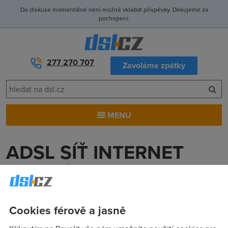
Do diskuse momentálně není možné vkládat příspěvky. Děkujeme za
pochopení.
277 270 707
Zavoláme zpátky
MENU
ADSL SÍŤ INTERNET
PRO VÍCE PC
ADSL SÍŤ INTERNET PRO VÍ
(22.3.2004 00:26:33)
Cookies férově a jasně
ADSL SÍŤ INTERNET PRO VÍCE PC umí to někdo zprovoznit