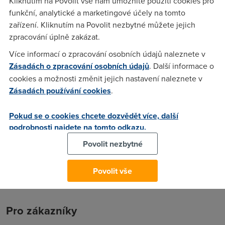
Kliknutím na Povolit vše nám umožníte použití cookies pro
díky za vzkazy odkazy mail grem@volny.cz
funkční, analytické a marketingové účely na tomto
zařízení. Kliknutím na Povolit nezbytné můžete jejich
zpracování úplně zakázat.
Anonym
(22.3.2004 01:55:02)
Více informací o zpracování osobních údajů naleznete v
----- The following addresses had permanent fatal errors -----
Zásadách o zpracování osobních údajů
. Další informace o
(reason: 550 5.1.1 User unknown) grem@volny.cz (reason:
cookies a možnosti změnit jejich nastavení naleznete v
550 5.1.1 User unknown) (expanded from: )
Zásadách používání cookies
.
Pokud se o cookies chcete dozvědět více, další
Kuno
(22.3.2004 16:17:26)
podrobnosti najdete na tomto odkazu.
Samozřejmě že to umíme.
Povolit nezbytné
Povolit vše
Pro zákazníky