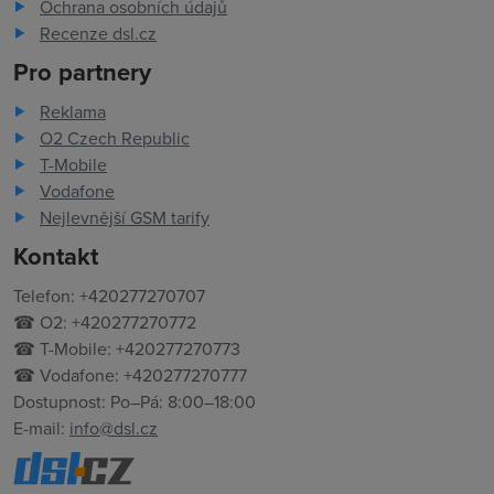
Ochrana osobních údajů
Recenze dsl.cz
Pro partnery
Reklama
O2 Czech Republic
T-Mobile
Vodafone
Nejlevnější GSM tarify
Kontakt
Telefon: +420277270707
☎ O2: +420277270772
☎ T-Mobile: +420277270773
☎ Vodafone: +420277270777
Dostupnost: Po–Pá: 8:00–18:00
E-mail:
info@dsl.cz