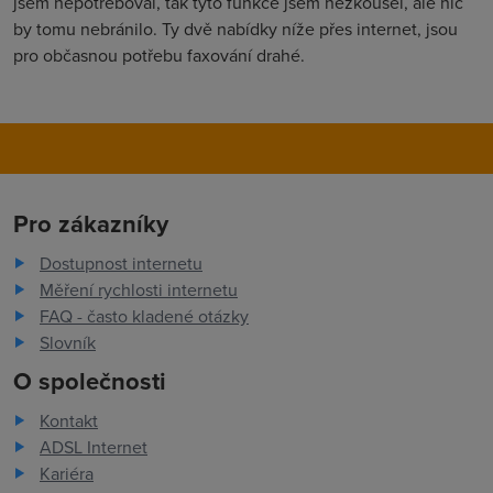
jsem nepotřeboval, tak tyto funkce jsem nezkoušel, ale nic
by tomu nebránilo. Ty dvě nabídky níže přes internet, jsou
pro občasnou potřebu faxování drahé.
Pro zákazníky
Dostupnost internetu
Měření rychlosti internetu
FAQ - často kladené otázky
Slovník
O společnosti
Kontakt
ADSL Internet
Kariéra