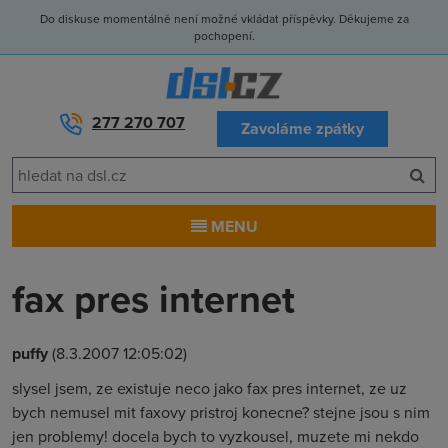
Do diskuse momentálně není možné vkládat příspěvky. Děkujeme za
pochopení.
277 270 707
Zavoláme zpátky
MENU
fax pres internet
puffy
(8.3.2007 12:05:02)
slysel jsem, ze existuje neco jako fax pres internet, ze uz
bych nemusel mit faxovy pristroj konecne? stejne jsou s nim
jen problemy! docela bych to vyzkousel, muzete mi nekdo