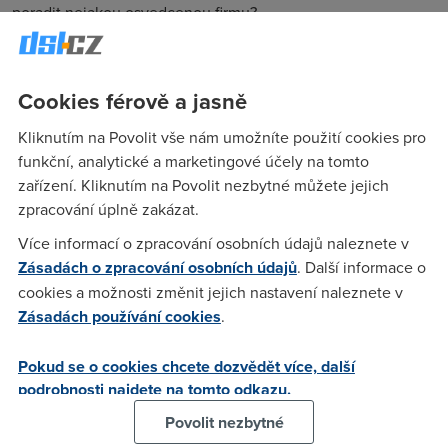
poradit nejakou osvedcenou firmu?
misour
(8.3.2007 12:32:44)
Cookies férově a jasně
jo vidis, tak to ti poradim, zrovna nedavno jsem vyhodil fax a
Kliknutím na Povolit vše nám umožníte použití cookies pro
poridil si fax pres internet od firmy Popfax, mam ho asi mesic
funkční, analytické a marketingové účely na tomto
a jsem s nim fakt spokojenej, zatim nebyl vubec zadnej
zařízení. Kliknutím na Povolit nezbytné můžete jejich
problem, tak doufam, ze to tak bude pokracovat.. koukni na
zpracování úplně zakázat.
jejich stranky www.popfax.com a uvidis sam
Více informací o zpracování osobních údajů naleznete v
Zásadách o zpracování osobních údajů
. Další informace o
Lisaak
(8.3.2007 16:44:33)
cookies a možnosti změnit jejich nastavení naleznete v
Zásadách používání cookies
.
Řešení je několik. Jedno z nich najdeš i tu:
http://fax2mail.skynet.cz/index.php?l=cz&p=5&r=2
Pokud se o cookies chcete dozvědět více, další
podrobnosti najdete na tomto odkazu.
Anonym
(9.3.2007 14:03:13)
Povolit nezbytné
Pokud máš ADSL a nějaký faxmodem, tak ty měly svůj