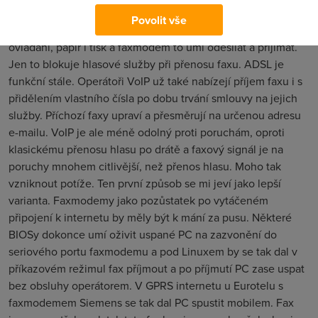
ovládací SW pod Windows na CD. Pod Linuxem bývá
Povolit vše
potřebný SW v distribucích. PC ti tak nahrazuje komfortní
ovládání, papír i tisk a faxmodem to umí odesílat a přijímat.
Jen to blokuje hlasové služby při přenosu faxu. ADSL je
funkční stále. Operátoři VoIP už také nabízejí příjem faxu i s
přidělením vlastního čísla po dobu trvání smlouvy na jejich
služby. Příchozí faxy upraví a přesměrují na určenou adresu
e-mailu. VoIP je ale méně odolný proti poruchám, oproti
klasickému přenosu hlasu po drátě a faxový signál je na
poruchy mnohem citlivější, než přenos hlasu. Moho tak
vzniknout potíže. Ten první způsob se mi jeví jako lepší
varianta. Faxmodemy jako pozůstatek po vytáčeném
připojení k internetu by měly být k mání za pusu. Některé
BIOSy dokonce umí oživit uspané PC na zazvonění do
seriového portu faxmodemu a pod Linuxem by se tak dal v
příkazovém režimul fax příjmout a po příjmutí PC zase uspat
bez obsluhy operátorem. V GPRS internetu u Eurotelu s
faxmodemem Siemens se tak dal PC spustit mobilem. Fax