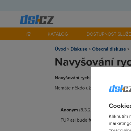
KATALOG
DOSTUPNOST SLUŽ
Úvod
>
Diskuse
>
Obecná diskuse
>
Navyšování ryc
Navyšování rychlosti u Českých Ra
Nemáte někdo už nějaké informace? J
Cookies
Anonym
(8.3.2007 12:07:21)
Kliknutím 
FUP asi bude furt stejné.
marketingo
zpracování