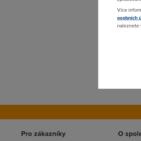
Více infor
osobních 
naleznete
Pokud se o
odkazu.
Pro zákazníky
O spol