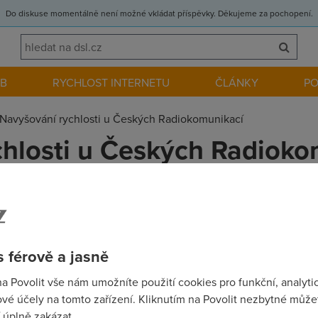
Do diskuse momentálně není možné vkládat příspěvky. Děkujeme za pochopení.
EB
RYCHLOST INTERNETU
ČLÁNKY
P
Navyšování rychlosti u Českých Radiokomunikací
hlosti u Českých Radioko
diokomunikací
(8.3.2007 12:05:45)
e asi předem jasné že z 2MBit Clasic ADSL bude 4MBit ale co 
 férově a jasně
na Povolit vše nám umožníte použití cookies pro funkční, analyti
vé účely na tomto zařízení. Kliknutím na Povolit nezbytné můžet
 úplně zakázat.