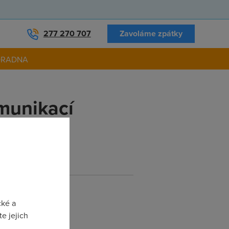
277 270 707
Zavoláme zpátky
ORADNA
munikací
FUP???
cké a
e jejich