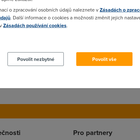
mací o zpracování osobních údajů naleznete v
Zásadách o zprac
údajů
. Další informace o cookies a možnosti změnit jejich nastav
 v
Zásadách používání cookies
.
 cookies chcete dozvědět více, další podrobnosti najdete na t
Povolit nezbytné
Povolit vše
ečnosti
Pro partnery