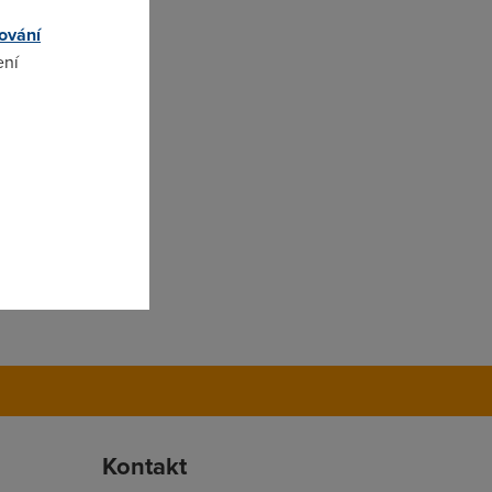
ování
ení
omto
Kontakt