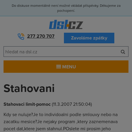
Do diskuse momentálně není možné vkládat příspěvky. Děkujeme za
pochopení.
277 270 707
Zavoláme zpátky
MENU
Stahovani
Stahovaci limit-pomoc
(11.3.2007 21:50:04)
Kdy se nuluje?Je to individoalni podle smlouvy nebo na
zacatku mesice?Je nejaky program ,ktery zaznemenava
pocet dat,ktere jsem stahnul.POslete mi prosim jeho