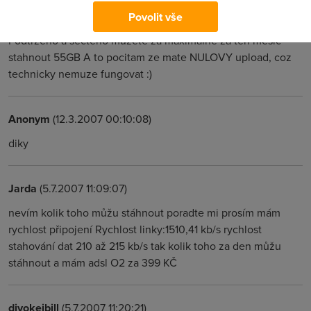
a vezmeme mesic se 30 dny, tak to mame 34,6GB + 20GB
Povolit vše
na zacatku + 0.384GB ze zbytku toho prvniho dne.
Podtrzeno a secteno muzete za maximalne za ten mesic
stahnout 55GB A to pocitam ze mate NULOVY upload, coz
technicky nemuze fungovat :)
Anonym
(12.3.2007 00:10:08)
diky
Jarda
(5.7.2007 11:09:07)
nevím kolik toho můžu stáhnout poradte mi prosím mám
rychlost připojení Rychlost linky:1510,41 kb/s rychlost
stahování dat 210 až 215 kb/s tak kolik toho za den můžu
stáhnout a mám adsl O2 za 399 KČ
divokejbill
(5.7.2007 11:20:21)