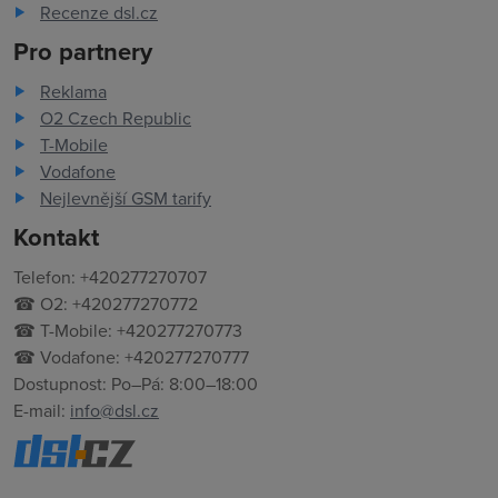
Recenze dsl.cz
Pro partnery
Reklama
O2 Czech Republic
T-Mobile
Vodafone
Nejlevnější GSM tarify
Kontakt
Telefon: +420277270707
☎ O2: +420277270772
☎ T-Mobile: +420277270773
☎ Vodafone: +420277270777
Dostupnost: Po–Pá: 8:00–18:00
E-mail:
info@dsl.cz