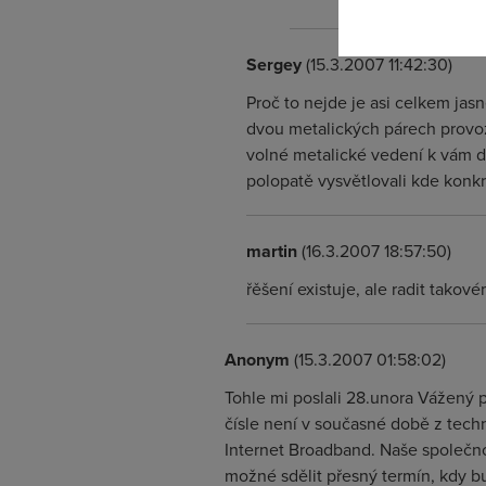
Sergey
(15.3.2007 11:42:30)
Proč to nejde je asi celkem ja
dvou metalických párech provozo
volné metalické vedení k vám d
polopatě vysvětlovali kde konkr
martin
(16.3.2007 18:57:50)
řěšení existuje, ale radit takové
Anonym
(15.3.2007 01:58:02)
Tohle mi poslali 28.unora Vážený
čísle není v současné době z tech
Internet Broadband. Naše společno
možné sdělit přesný termín, kdy b