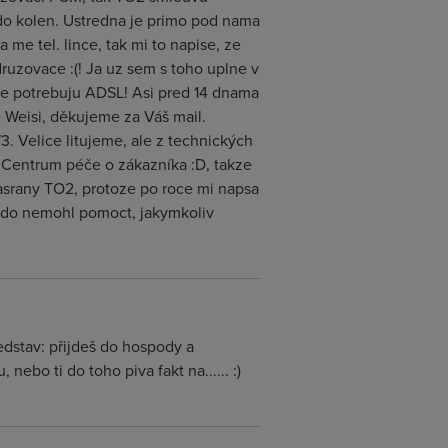
 do kolen. Ustredna je primo pod nama
me tel. lince, tak mi to napise, ze
druzovace :(! Ja uz sem s toho uplne v
ze potrebuju ADSL! Asi pred 14 dnama
 Weisi, děkujeme za Váš mail.
. Velice litujeme, ale z technických
 Centrum péče o zákazníka :D, takze
asrany TO2, protoze po roce mi napsa
nekdo nemohl pomoct, jakymkoliv
ředstav: přijdeš do hospody a
 nebo ti do toho piva fakt na...... :)