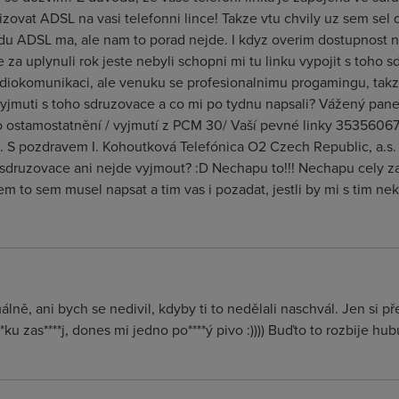
izovat ADSL na vasi telefonni lince! Takze vtu chvily uz sem sel
du ADSL ma, ale nam to porad nejde. I kdyz overim dostupnost na 
za uplynuli rok jeste nebyli schopni mi tu linku vypojit s toho s
radiokomunikaci, ale venuku se profesionalnimu progamingu, tak
vyjmuti s toho sdruzovace a co mi po tydnu napsali? Vážený pane
o ostamostatnění / vyjmutí z PCM 30/ Vaší pevné linky 353560673
 S pozdravem I. Kohoutková Telefónica O2 Czech Republic, a.s.
 sdruzovace ani nejde vyjmout? :D Nechapu to!!! Nechapu cely z
sem to sem musel napsat a tim vas i pozadat, jestli by mi s tim 
málně, ani bych se nedivil, kdyby ti to nedělali naschvál. Jen si p
u zas****j, dones mi jedno po****ý pivo :)))) Buďto to rozbije hubu,