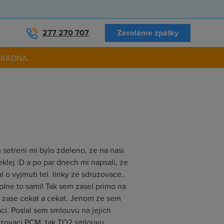
277 270 707
Zavoláme zpátky
ORADNA
setreni mi bylo zdeleno, ze na nasi
eklej :D a po par dnech mi napsali, ze
o vyjmuti tel. linky ze sdruzovace..
uplne to sami! Tak sem zasel primo na
ez zase cekat a cekat. Jenom ze sem
. Poslal sem smlouvu na jejich
druzovaci PCM, tak TO2 smlouvu