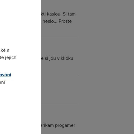
videt jak na to ti kkti kaslou! Si tam
le ani tak by to prej neslo... Proste
cké a
e jejich
kxxxt a cxxxk. Takze si jdu v klidku
ování
ení
yták.
omto
 si reknes a to si nerikam progamer