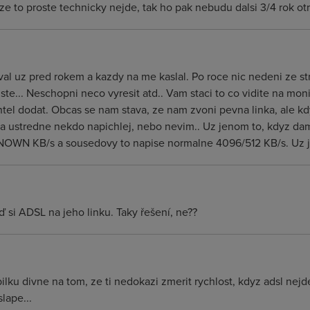
 to proste technicky nejde, tak ho pak nebudu dalsi 3/4 rok otra
al uz pred rokem a kazdy na me kaslal. Po roce nic nedeni ze st
 ste... Neschopni neco vyresit atd.. Vam staci to co vidite na moni
chtel dodat. Obcas se nam stava, ze nam zvoni pevna linka, ale 
e na ustredne nekdo napichlej, nebo nevim.. Uz jenom to, kdyz d
KNOWN KB/s a sousedovy to napise normalne 4096/512 KB/s. Uz j
si ADSL na jeho linku. Taky řešení, ne??
bilku divne na tom, ze ti nedokazi zmerit rychlost, kdyz adsl nej
lape...