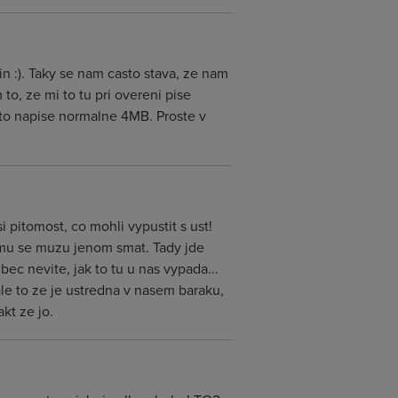
min :). Taky se nam casto stava, ze nam
o, ze mi to tu pri overeni pise
 to napise normalne 4MB. Proste v
 pitomost, co mohli vypustit s ust!
tomu se muzu jenom smat. Tady jde
ec nevite, jak to tu u nas vypada...
le to ze je ustredna v nasem baraku,
kt ze jo.