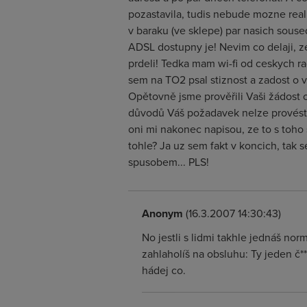
pozastavila, tudis nebude mozne real
v baraku (ve sklepe) par nasich souse
ADSL dostupny je! Nevim co delaji, ze 
prdeli! Tedka mam wi-fi od ceskych 
sem na TO2 psal stiznost a zadost o 
Opětovně jsme prověřili Vaši žádost 
důvodů Váš požadavek nelze provést.
oni mi nakonec napisou, ze to s toho
tohle? Ja uz sem fakt v koncich, tak 
spusobem... PLS!
Anonym
(16.3.2007 14:30:43)
No jestli s lidmi takhle jednáš nor
zahlaholíš na obsluhu: Ty jeden č***k
hádej co.