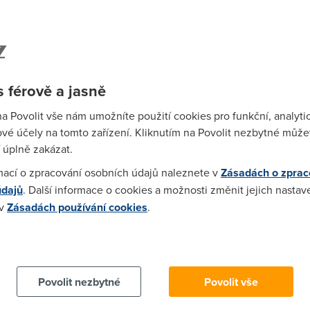
vod, proc to nejde.. Kdyby aspon projevili nejakou snahu, ale de 
tel sem si i nechat zridit novou telefoni linku, kvuli tomu ADSL, a
radu, ci pomoc budu moooc vdecnej.
 férově a jasně
na Povolit vše nám umožníte použití cookies pro funkční, analyti
vé účely na tomto zařízení. Kliknutím na Povolit nezbytné můžet
pomohl bez toho, ze bych ze sebe trepal kraviny, ale jsem desnej 
 úplně zakázat.
mací o zpracování osobních údajů naleznete v
Zásadách o zprac
údajů
. Další informace o cookies a možnosti změnit jejich nastav
 v
Zásadách používání cookies
.
ou linku a pak ji zřídit znovu. Uvidíš,že to půjde. Je to takový ch
 cookies chcete dozvědět více, další podrobnosti najdete na t
53)
Povolit nezbytné
Povolit vše
ESNICI a mam ADSL od O2 jinak GL HF v tom CSku vyklepnu te kdy
mrdi :) viz pgcc