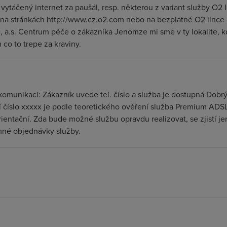
vytáčený internet za paušál, resp. některou z variant služby O2 I
na stránkách http://www.cz.o2.com nebo na bezplatné O2 lince
, a.s. Centrum péče o zákazníka Jenomze mi sme v ty lokalite, k
 co to trepe za kraviny.
komunikaci: Zákazník uvede tel. číslo a služba je dostupná Dobr
 číslo xxxxx je podle teoretického ověření služba Premium ADS
ientační. Zda bude možné službu opravdu realizovat, se zjistí jen
mné objednávky služby.