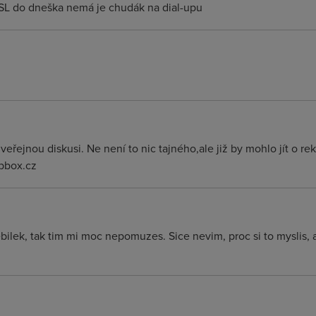
DSL do dneška nemá je chudák na dial-upu
řejnou diskusi. Ne není to nic tajného,ale již by mohlo jít o r
pbox.cz
lek, tak tim mi moc nepomuzes. Sice nevim, proc si to myslis, a