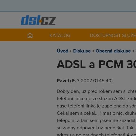
KATALOG
DOSTUPNOST SLUŽ
Úvod
>
Diskuse
>
Obecná diskuse
>
ADSL a PCM 30 
Pavel
(15.3.2007 01:45:40)
Dobry den, uz pred rokem sem si chte
telefoni lince nelze sluzbu ADSL zridi
nase telefoni linka je zapojena do sd
Cekal sem a cekal... 1 mesic nic, druh
telepoint a tam sem pisemne zazadal 
se zadny odpovedi uz nedockal. Tak
adresu a po par dnech telefonat! A c