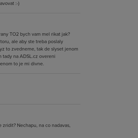
vovat :-)
rany TO2 bych vam mel rikat jak?
toru, ale aby ste treba poslaly
kdyz to zvedneme, tak de slyset jenom
am tady na ADSL.cz overeni
enom to je mi divne.
de zridit? Nechapu, na co nadavas,