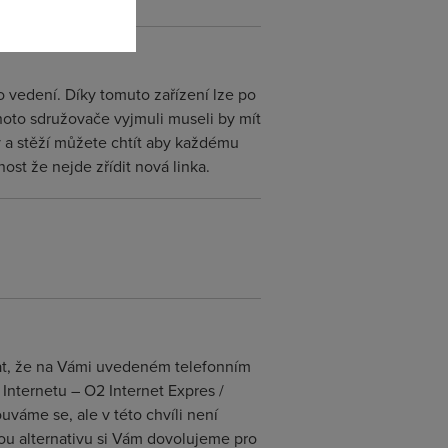
 vedení. Díky tomuto zařízení lze po
hoto sdružovače vyjmuli museli by mít
y a stěží můžete chtít aby každému
st že nejde zřídit nová linka.
vat, že na Vámi uvedeném telefonním
Internetu – O2 Internet Expres /
váme se, ale v této chvíli není
ou alternativu si Vám dovolujeme pro