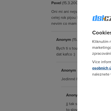
Pavel
(15.3.2007 01:53:31)
Oni mi ani nejsou schopni napsat du
celej rok pijou kaficko, nebo co! Ch
nevim co mam delat:(! Za kazdou 
Cookies
Anonym
(15.3.2007 04:55:27)
Kliknutím 
marketingo
Bych ti s tou pxxxxxxu linkou i 
zpracování
dat kafco :)
Více infor
osobních 
Anonym
(18.3.2007 22:20:11)
naleznete
Jedinné řešení je zrušit pevn
Pokud se o
odkazu.
Anonym
(21.3.2007 16:27:
jj tak sem to udelal na V
to slovo mi proste necim s