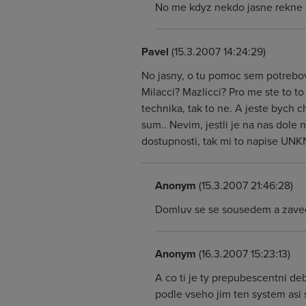
No me kdyz nekdo jasne rekne ze
Pavel
(15.3.2007 14:24:29)
No jasny, o tu pomoc sem potrebov
Milacci? Mazlicci? Pro me ste to to
technika, tak to ne. A jeste bych 
sum.. Nevim, jestli je na nas dol
dostupnosti, tak mi to napise UN
Anonym
(15.3.2007 21:46:28)
Domluv se se sousedem a zaveď 
Anonym
(16.3.2007 15:23:13)
A co ti je ty prepubescentni de
podle vseho jim ten system asi s