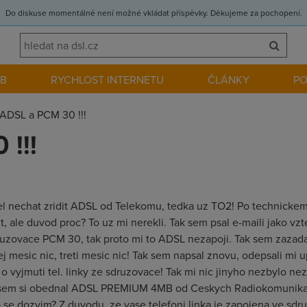
Do diskuse momentálně není možné vkládat příspěvky. Děkujeme za pochopení.
EB
RYCHLOST INTERNETU
ČLÁNKY
P
ADSL a PCM 30 !!!
!!!
l nechat zridit ADSL od Telekomu, tedka uz TO2! Po technickem 
t, ale duvod proc? To uz mi nerekli. Tak sem psal e-maili jako vzt
ruzovace PCM 30, tak proto mi to ADSL nezapoji. Tak sem zazadal 
ej mesic nic, treti mesic nic! Tak sem napsal znovu, odepsali mi 
o vyjmuti tel. linky ze sdruzovace! Tak mi nic jinyho nezbylo n
 sem si obednal ADSL PREMIUM 4MB od Ceskych Radiokomunikaci
o se dozvim? Z duvodu, ze vase telefoni linka je zapojena ve s