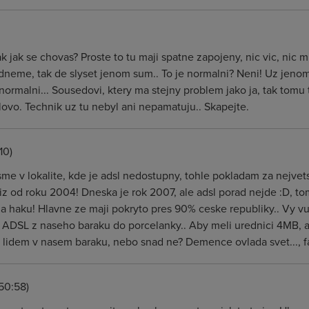
tak jak se chovas? Proste to tu maji spatne zapojeny, nic vic, nic 
dneme, tak de slyset jenom sum.. To je normalni? Neni! Uz jenom t
rmalni... Sousedovi, ktery ma stejny problem jako ja, tak tomu
slovo. Technik uz tu nebyl ani nepamatuju.. Skapejte.
10)
sme v lokalite, kde je adsl nedostupny, tohle pokladam za nejvetsi
 jiz od roku 2004! Dneska je rok 2007, ale adsl porad nejde :D, 
 na haku! Hlavne ze maji pokryto pres 90% ceske republiky.. Vy vub
i ADSL z naseho baraku do porcelanky.. Aby meli urednici 4MB, a
e lidem v nasem baraku, nebo snad ne? Demence ovlada svet..., fa
50:58)