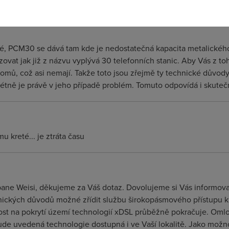
sné, PCM30 se dává tam kde je nedostatečná kapacita metalického
vat jak již z názvu vyplývá 30 telefonních stanic. Aby Vás z to
omů, což asi nemají. Takže toto jsou zřejmě ty technické důvod
étně je právě v jeho případě problém. Tomuto odpovídá i skutečno
mu kreté... je ztráta času
 pane Weisi, děkujeme za Váš dotaz. Dovolujeme si Vás informo
nických důvodů možné zřídit službu širokopásmového přístupu k 
st na pokrytí území technologií xDSL průběžně pokračuje. Omlou
ude uvedená technologie dostupná i ve Vaší lokalitě. Jako možn