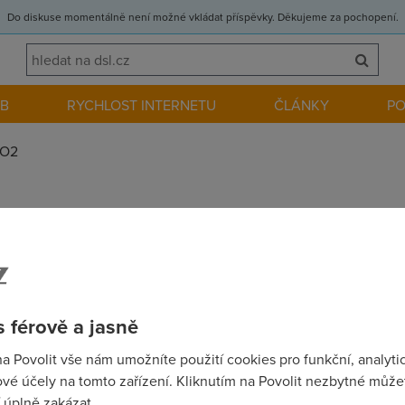
Do diskuse momentálně není možné vkládat příspěvky. Děkujeme za pochopení.
EB
RYCHLOST INTERNETU
ČLÁNKY
P
O2
a to radši vykálejte a běžte k GTS novera nebo UPC direct, je to 
 férově a jasně
na Povolit vše nám umožníte použití cookies pro funkční, analyti
"hmyz" tě tam nic zásadně lepšího jak u O2 nečeká... 2.) UPC direct
vé účely na tomto zařízení. Kliknutím na Povolit nezbytné můžet
PC Vysokorychlostní internet"... Až na to celkem mizerné pokrytí,
 úplně zakázat.