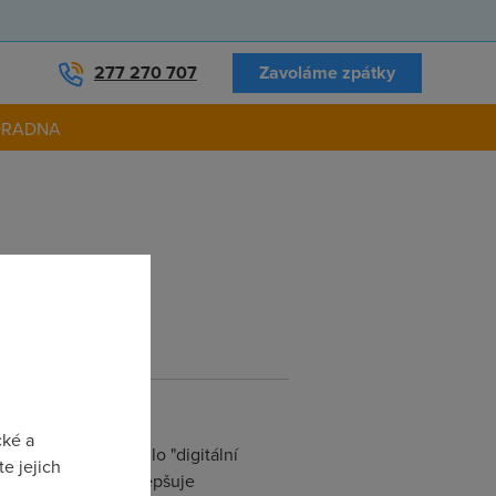
277 270 707
Zavoláme zpátky
ORADNA
daleko lepší
cké a
 - to je snad ty trdlo "digitální
e jejich
 které se téměř nezlepšuje