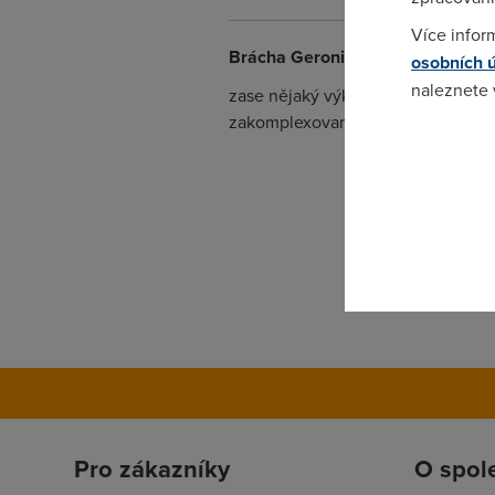
Více infor
Brácha Geronima
(15.3.2007 22:4
osobních 
naleznete
zase nějaký výkřik do tmy.. smažte 
zakomplexovanej náctiletej fracek.
Pokud se o
odkazu.
Pro zákazníky
O spol