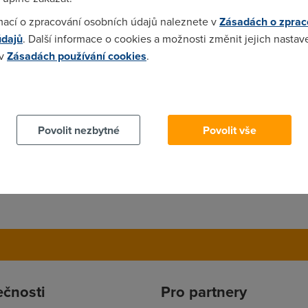
mací o zpracování osobních údajů naleznete v
Zásadách o zprac
4:40)
údajů
. Další informace o cookies a možnosti změnit jejich nastav
 v
Zásadách používání cookies
.
tuto diskusi, takový slinty tady nepotřebujem.. lidi chtěj radu a
..
 cookies chcete dozvědět více, další podrobnosti najdete na t
Povolit nezbytné
Povolit vše
ečnosti
Pro partnery