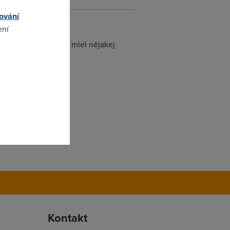
ování
ení
 pomoc a ne aby tady mlel nějakej
omto
Kontakt