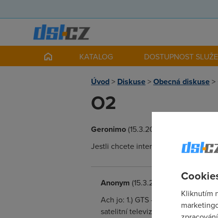
KATALOG
DOSTUPNOST SLUŽ
Úvod
>
Diskuse
>
Obecná diskuse
>
O2
Geronimo
(15.3.2007 18:37:30)
Jestli chcete internet od O2, tak se n
Cookies
Anonym
(15.3.2007 19:32:37)
Kliknutím 
Ach jo: 1.) GTS - jako malý obtížný 
marketingo
satelitní televize", když už tak "U
zpracování