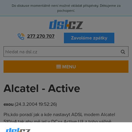
Do diskuse momentálně není možné vkládat příspěvky. Děkujeme za
pochopení.
277 270 707
Zavoláme zpátky
MENU
Alcatel - Active
exou
(24.3.2004 19:52:26)
Pls,kdo poradí jak a kde nastavyt ADSL modem Alcatel
510iv4 tak aby mě jel v DC++ Active.Už z toho vážně
rostu.Diky moc!!