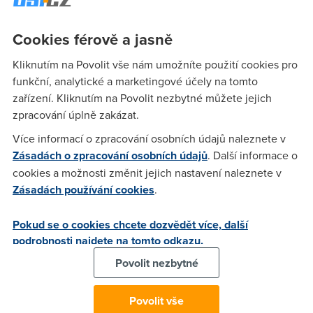
Cookies férově a jasně
BDs
(24.3.2004 20:04:42)
Kliknutím na Povolit vše nám umožníte použití cookies pro
IE -> 10.0.0.138 -> Advanced -> NAT -> Default Server ->
funkční, analytické a marketingové účely na tomto
Vepsat svoje neverejny IP
zařízení. Kliknutím na Povolit nezbytné můžete jejich
zpracování úplně zakázat.
exou
(24.3.2004 21:11:50)
Více informací o zpracování osobních údajů naleznete v
Zásadách o zpracování osobních údajů
. Další informace o
A pls. jak zjistim svoji neverejnou IP? Statickou IP mam
přidělenou.
cookies a možnosti změnit jejich nastavení naleznete v
Zásadách používání cookies
.
BDs
(24.3.2004 22:31:46)
Pokud se o cookies chcete dozvědět více, další
podrobnosti najdete na tomto odkazu.
Pripojeni k mistni siti - pravym - stav - druha zalozka
Povolit nezbytné
Petr Borecek
(25.3.2004 17:02:13)
Povolit vše
http://www.whatismyip.com/, a zakaznici nextry na