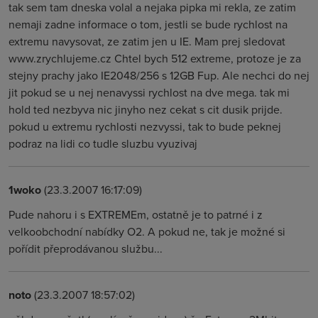
tak sem tam dneska volal a nejaka pipka mi rekla, ze zatim
nemaji zadne informace o tom, jestli se bude rychlost na
extremu navysovat, ze zatim jen u IE. Mam prej sledovat
www.zrychlujeme.cz Chtel bych 512 extreme, protoze je za
stejny prachy jako IE2048/256 s 12GB Fup. Ale nechci do nej
jit pokud se u nej nenavyssi rychlost na dve mega. tak mi
hold ted nezbyva nic jinyho nez cekat s cit dusik prijde.
pokud u extremu rychlosti nezvyssi, tak to bude peknej
podraz na lidi co tudle sluzbu vyuzivaj
1woko
(23.3.2007 16:17:09)
Pude nahoru i s EXTREMEm, ostatně je to patrné i z
velkoobchodní nabídky O2. A pokud ne, tak je možné si
pořídit přeprodávanou službu...
noto
(23.3.2007 18:57:02)