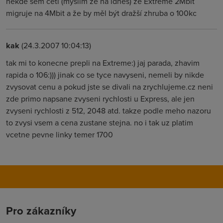
někde sem četl (myslím že na idnes) že Extreme 2Mbit
migruje na 4Mbit a že by měl být dražší zhruba o 100kc
kak
(24.3.2007 10:04:13)
tak mi to konecne prepli na Extreme:) jaj parada, zhavim
rapida o 106:))) jinak co se tyce navyseni, nemeli by nikde
zvysovat cenu a pokud jste se divali na zrychlujeme.cz neni
zde primo napsane zvyseni rychlosti u Express, ale jen
zvyseni rychlosti z 512, 2048 atd. takze podle meho nazoru
to zvysi vsem a cena zustane stejna. no i tak uz platim
vcetne pevne linky temer 1700
Pro zákazníky