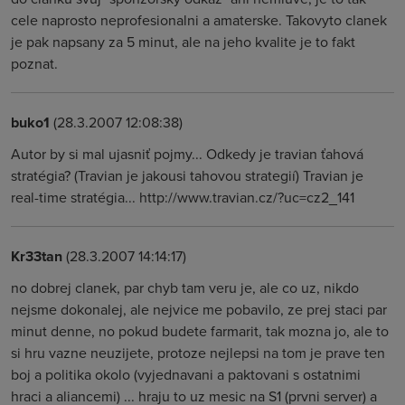
cele naprosto neprofesionalni a amaterske. Takovyto clanek
je pak napsany za 5 minut, ale na jeho kvalite je to fakt
poznat.
buko1
(28.3.2007 12:08:38)
Autor by si mal ujasniť pojmy... Odkedy je travian ťahová
stratégia? (Travian je jakousi tahovou strategií) Travian je
real-time stratégia... http://www.travian.cz/?uc=cz2_141
Kr33tan
(28.3.2007 14:14:17)
no dobrej clanek, par chyb tam veru je, ale co uz, nikdo
nejsme dokonalej, ale nejvice me pobavilo, ze prej staci par
minut denne, no pokud budete farmarit, tak mozna jo, ale to
si hru vazne neuzijete, protoze nejlepsi na tom je prave ten
boj a politika okolo (vyjednavani a paktovani s ostatnimi
hraci a aliancemi) ... hraju to uz mesic na S1 (prvni server) a