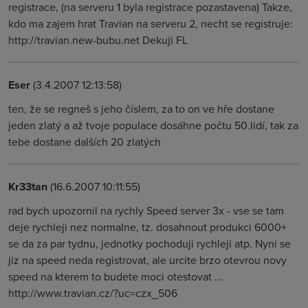
registrace, (na serveru 1 byla registrace pozastavena) Takze,
kdo ma zajem hrat Travian na serveru 2, necht se registruje:
http://travian.new-bubu.net Dekuji FL
Eser
(3.4.2007 12:13:58)
ten, že se regneš s jeho číslem, za to on ve hře dostane
jeden zlatý a až tvoje populace dosáhne počtu 50.lidí, tak za
tebe dostane dalších 20 zlatých
Kr33tan
(16.6.2007 10:11:55)
rad bych upozornil na rychly Speed server 3x - vse se tam
deje rychleji nez normalne, tz. dosahnout produkci 6000+
se da za par tydnu, jednotky pochoduji rychleji atp. Nyni se
jiz na speed neda registrovat, ale urcite brzo otevrou novy
speed na kterem to budete moci otestovat ...
http://www.travian.cz/?uc=czx_506