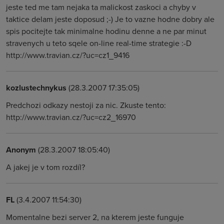
jeste ted me tam nejaka ta malickost zaskoci a chyby v
taktice delam jeste doposud ;-) Je to vazne hodne dobry ale
spis pocitejte tak minimalne hodinu denne a ne par minut
stravenych u teto sqele on-line real-time strategie :-D
http://www.travian.cz/?uc=cz1_9416
kozlustechnykus
(28.3.2007 17:35:05)
Predchozi odkazy nestoji za nic. Zkuste tento:
http://www.travian.cz/?uc=cz2_16970
Anonym
(28.3.2007 18:05:40)
A jakej je v tom rozdíl?
FL
(3.4.2007 11:54:30)
Momentalne bezi server 2, na kterem jeste funguje