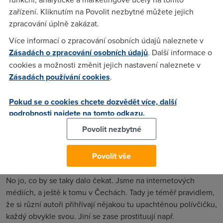
jakmile postavite druhou vesnici a poslete do ni vojaky,
zařízení. Kliknutím na Povolit nezbytné můžete jejich
muzete s nimi utocit dal :) coz je myslim velikánské plus a
zpracování úplně zakázat.
muzete slozit army z vice vesnic. Zkousel jsem tuto vec na 3
Více informací o zpracování osobních údajů naleznete v
servrech u nas vzdycky funguje, ted zkousim z toho jednoho
Zásadách o zpracování osobních údajů
. Další informace o
uctu zda to jde přenést dal,ale zatím jsem se nedostal na
cookies a možnosti změnit jejich nastavení naleznete v
druhou ves :) tak pak vam dam vedet. Upozorňuji, ze pokud
Zásadách používání cookies
.
na vas prijodu muzou vam hned smazat ucet :) ale proc to
nezkusit ze? Jinak jsem slibil, ze nebudu zvat lidi dal,ale
Pokud se o cookies chcete dozvědět více, další
nejak mi neda se o toto s vama podelit. Tak hodne stesti a
podrobnosti najdete na tomto odkazu.
pozvanka je tady: http://www.travian.cz/?
Povolit nezbytné
uc=cz6_23137&signup
Povolit vše
MMORPG pařan
(23.3.2007 03:20:30)
No jo, co by se taky dalo čekat. Jsme na internetových
médiích, a ještě k tomu v Čechách. Tady je téměř pravidlem,
že si různí autoři přihřívají nějakou tu upachtěnou polívčičku,
každý obvykle svou. Jiní se zase prostituují např.