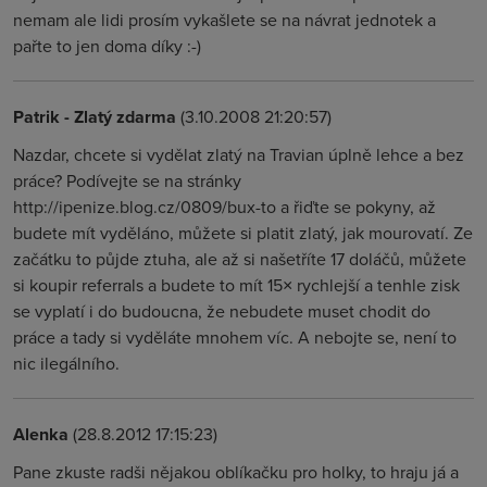
nemam ale lidi prosím vykašlete se na návrat jednotek a
pařte to jen doma díky :-)
Patrik - Zlatý zdarma
(3.10.2008 21:20:57)
Nazdar, chcete si vydělat zlatý na Travian úplně lehce a bez
práce? Podívejte se na stránky
http://ipenize.blog.cz/0809/bux-to a řiďte se pokyny, až
budete mít vyděláno, můžete si platit zlatý, jak mourovatí. Ze
začátku to půjde ztuha, ale až si našetříte 17 doláčů, můžete
si koupir referrals a budete to mít 15× rychlejší a tenhle zisk
se vyplatí i do budoucna, že nebudete muset chodit do
práce a tady si vyděláte mnohem víc. A nebojte se, není to
nic ilegálního.
Alenka
(28.8.2012 17:15:23)
Pane zkuste radši nějakou oblíkačku pro holky, to hraju já a