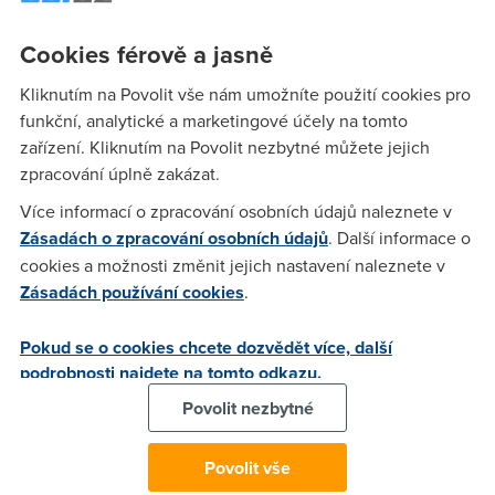
VISTA. Koupit nový modem, nebo je naděje stáhnout někde
ovladače? Hledal jsem, nenašel.
Cookies férově a jasně
Kliknutím na Povolit vše nám umožníte použití cookies pro
Anonym
(2.4.2007 21:36:40)
funkční, analytické a marketingové účely na tomto
zařízení. Kliknutím na Povolit nezbytné můžete jejich
Bohužel, podle toho, co je mi známo, výrobce nedodal (a
zpracování úplně zakázat.
obávám se, že ani nedodá) driver pro Windows Vista.
Nejlepším řešením je koupě jiného modemu, nejlépe s
Více informací o zpracování osobních údajů naleznete v
ethernetovým výstupem: takovéto zařízení je zcela
Zásadách o zpracování osobních údajů
. Další informace o
nezávislé na operačním systému.
cookies a možnosti změnit jejich nastavení naleznete v
Zásadách používání cookies
.
Anonym
(11.4.2007 15:59:53)
Pokud se o cookies chcete dozvědět více, další
podrobnosti najdete na tomto odkazu.
Mel jsem stejny problem. Dodavany software bez ktereho
modem nefunguje nesel nainstalovat. Pokud nastavite u
Povolit nezbytné
instalacniho souboru kompatibilitu s winXP, lze nainstalovat
a dokonce funguje. I kdyz toto neni 100% a nelze modem
Povolit vše
vyndat z USB bez predchoziho odebrani - jinak se objevi