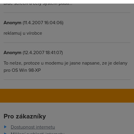
blue screen a cely system pada...
Anonym
(11.4.2007 16:04:06)
reklamuj u vírobce
Anonym
(12.4.2007 18:41:07)
To nelze, protoze u modemu je jasne napsane, ze je delany
pro OS Win 98-XP
Pro zákazníky
Dostupnost internetu