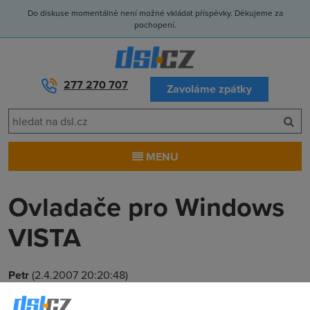
Do diskuse momentálně není možné vkládat příspěvky. Děkujeme za
pochopení.
277 270 707
Zavoláme zpátky
MENU
Ovladače pro Windows
VISTA
Petr
(2.4.2007 20:20:48)
Vlastním starmodem Aethra, který nefunguje pod OS WIN