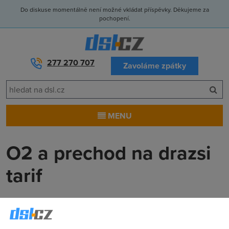
Do diskuse momentálně není možné vkládat příspěvky. Děkujeme za
pochopení.
277 270 707
Zavoláme zpátky
MENU
O2 a prechod na drazsi
tarif
ppetr
(2.4.2007 21:36:58)
zdravim Mam od O2 512/128 3 GB FUP a Sagem 840 vim ze