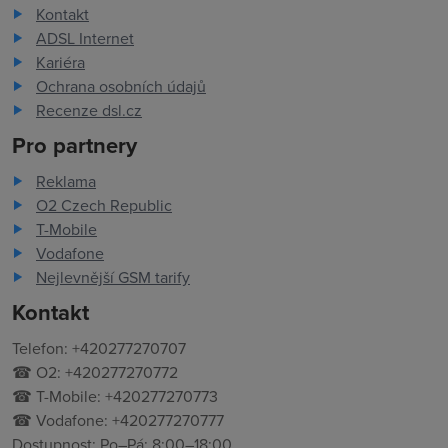
Kontakt
ADSL Internet
Kariéra
Ochrana osobních údajů
Recenze dsl.cz
Pro partnery
Reklama
O2 Czech Republic
T-Mobile
Vodafone
Nejlevnější GSM tarify
Kontakt
Telefon: +420277270707
☎ O2: +420277270772
☎ T-Mobile: +420277270773
☎ Vodafone: +420277270777
Dostupnost: Po–Pá: 8:00–18:00