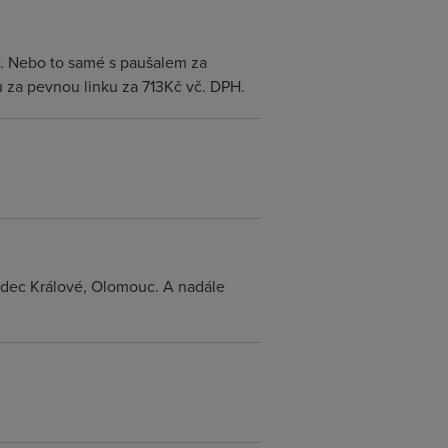
í. Nebo to samé s paušalem za
 za pevnou linku za 713Kč vč. DPH.
radec Králové, Olomouc. A nadále