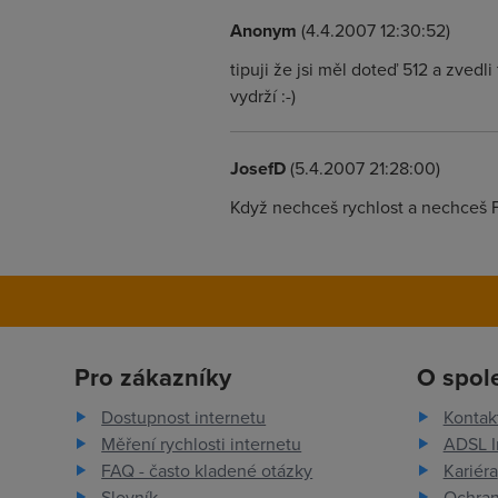
Anonym
(4.4.2007 12:30:52)
tipuji že jsi měl doteď 512 a zvedl
vydrží :-)
JosefD
(5.4.2007 21:28:00)
Když nechceš rychlost a nechceš FU
Pro zákazníky
O spol
Dostupnost internetu
Kontak
Měření rychlosti internetu
ADSL I
FAQ - často kladené otázky
Kariéra
Slovník
Ochran