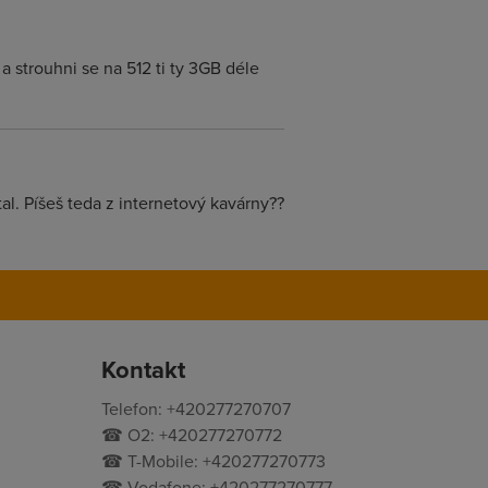
a strouhni se na 512 ti ty 3GB déle
al. Píšeš teda z internetový kavárny??
Kontakt
Telefon: +420277270707
☎ O2: +420277270772
☎ T-Mobile: +420277270773
☎ Vodafone: +420277270777