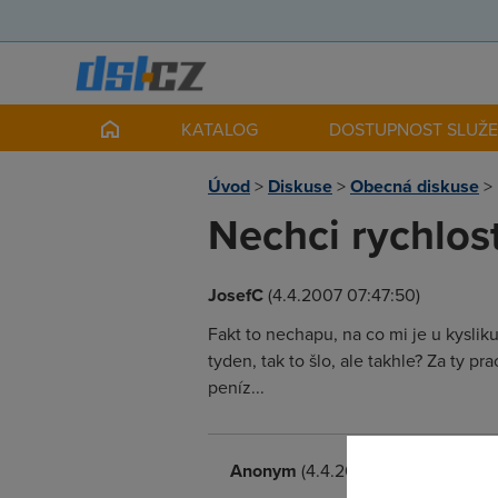
KATALOG
DOSTUPNOST SLUŽ
Úvod
>
Diskuse
>
Obecná diskuse
>
Nechci rychlos
JosefC
(4.4.2007 07:47:50)
Fakt to nechapu, na co mi je u kyslik
tyden, tak to šlo, ale takhle? Za ty p
peníz...
Anonym
(4.4.2007 09:15:47)