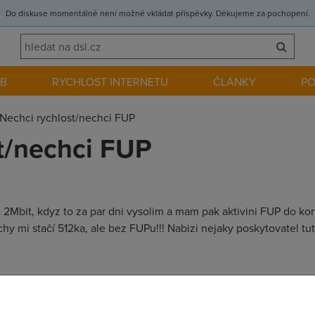
Do diskuse momentálně není možné vkládat příspěvky. Děkujeme za pochopení.
EB
RYCHLOST INTERNETU
ČLÁNKY
P
Nechci rychlost/nechci FUP
t/nechci FUP
u 2Mbit, kdyz to za par dni vysolim a mam pak aktivini FUP do ko
rachy mi stačí 512ka, ale bez FUPu!!! Nabizi nejaky poskytovatel 