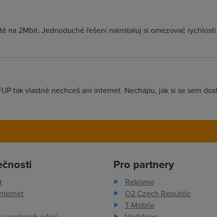
i tě na 2Mbit. Jednoduché řešení nainstaluj si omezovač rychlosti 
P tak vlastně nechceš ani internet. Nechápu, jak si se sem dost
ečnosti
Pro partnery
t
Reklama
nternet
O2 Czech Republic
T-Mobile
a osobních údajů
Vodafone