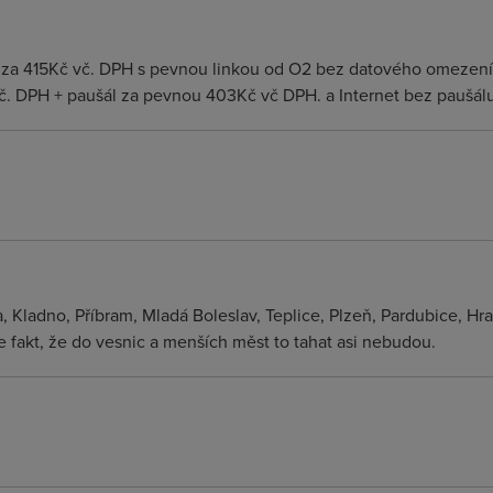
/s za 415Kč vč. DPH s pevnou linkou od O2 bez datového omezen
. DPH + paušál za pevnou 403Kč vč DPH. a Internet bez paušálu
, Kladno, Příbram, Mladá Boleslav, Teplice, Plzeň, Pardubice, H
je fakt, že do vesnic a menších měst to tahat asi nebudou.