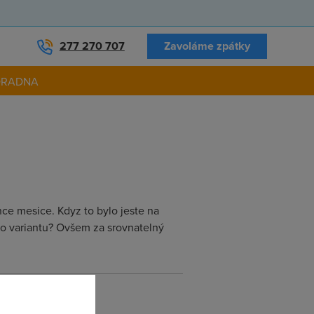
277 270 707
Zavoláme zpátky
ORADNA
nce mesice. Kdyz to bylo jeste na
tuto variantu? Ovšem za srovnatelný