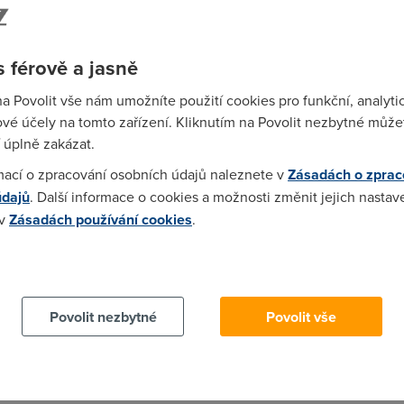
a máš to bez FUP.Pokud vím,tak 512/128 neexistuje.
 férově a jasně
z...
na Povolit vše nám umožníte použití cookies pro funkční, analyti
vé účely na tomto zařízení. Kliknutím na Povolit nezbytné můžet
 úplně zakázat.
mací o zpracování osobních údajů naleznete v
Zásadách o zprac
údajů
. Další informace o cookies a možnosti změnit jejich nastav
 v
Zásadách používání cookies
.
03)
 cookies chcete dozvědět více, další podrobnosti najdete na t
... není zadarmo... Rychlost je nahovno. Klidně bych bral 256ku, a
Povolit nezbytné
Povolit vše
8:57)
alitativně lepší služba není zadarmo.Prostě pokud chci nějakou s