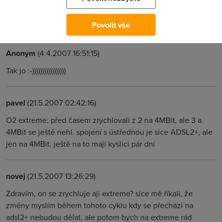
min stravenyho casu u pocitace, rychleji stazen soubor, kraci
dobu provozu pocitace, usetreny proud...atp atp
Povolit vše
Anonym
(4.4.2007 16:51:15)
Tak jo :-)))))))))))))))))
pavel
(21.5.2007 02:42:16)
O2 extreme: před časem zrychlovali z 2 na 4MBit, ale 3 a
4MBit se ještě nehl. spojení s ústřednou je sice ADSL2+, ale
jen na 4MBit. ještě na to mají kyslíci pár dní
novej
(21.5.2007 13:26:29)
Zdravím, on se zrychluje aji extreme? sice mě říkali, že
změny myslím během tohoto cyklu kdy se přecházi na
adsl2+ nebudou dělat, ale potom bych na extreme rád