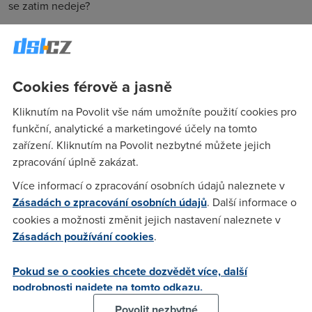
se zatim nedeje?
Mech13
(4.4.2007 15:40:35)
mam takovy strach ze extrem mi na 6Mbit zvednou az za
Cookies férově a jasně
hodne dlouho...
Kliknutím na Povolit vše nám umožníte použití cookies pro
funkční, analytické a marketingové účely na tomto
Anonym
(4.4.2007 15:45:15)
zařízení. Kliknutím na Povolit nezbytné můžete jejich
zpracování úplně zakázat.
mne nezrychlili extreme 2Mbps na 4.. Porad stejna rychlost
Více informací o zpracování osobních údajů naleznete v
Zásadách o zpracování osobních údajů
. Další informace o
Anonym
(4.4.2007 16:03:08)
cookies a možnosti změnit jejich nastavení naleznete v
Zásadách používání cookies
.
A jaký to pro vás bude mít tak úžasný přínos, že na to tak
úpěnlivě čekáte ?? Kochání se čísly při stahování ?
Pokud se o cookies chcete dozvědět více, další
podrobnosti najdete na tomto odkazu.
Anonym
(4.4.2007 16:41:04)
Povolit nezbytné