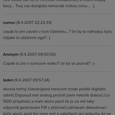
kecy... Tvuj cas dozajista nema tak nizkou cenu.... :)
sumec
(8.4.2007 22:23:33)
copak to jen zavání v tom článečku...? že by to náhodou bylo
nějaké to ublížené ego? : )
Anonym
(9.4.2007 09:00:50)
Copak to zni v sumcove reakci? ze by se poznal? :-)
laden
(9.4.2007 09:57:24)
docela trefný članek:)pred mesicem tchan pořidil digitalní
satelit.Doposud mel analog.pročetl jsem nekolik diskusí,cca
1500 příspěvků a mam skoro pocit že je ze mě taky
odporník:)prehravam FW v přijimači,nahravam dekodovací
kliče apod..pred tím jsem mel o satelitech jen potuchu že ve