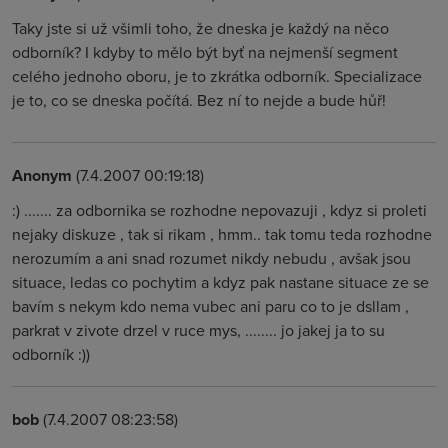
Taky jste si už všimli toho, že dneska je každý na něco
odborník? I kdyby to mělo být byť na nejmenší segment
celého jednoho oboru, je to zkrátka odborník. Specializace
je to, co se dneska počítá. Bez ní to nejde a bude hůř!
Anonym
(7.4.2007 00:19:18)
:) ....... za odbornika se rozhodne nepovazuji , kdyz si proleti
nejaky diskuze , tak si rikam , hmm.. tak tomu teda rozhodne
nerozumím a ani snad rozumet nikdy nebudu , avšak jsou
situace, ledas co pochytim a kdyz pak nastane situace ze se
bavím s nekym kdo nema vubec ani paru co to je dsllam ,
parkrat v zivote drzel v ruce mys, ........ jo jakej ja to su
odborník :))
bob
(7.4.2007 08:23:58)