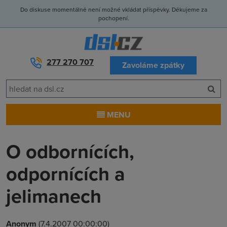
Do diskuse momentálně není možné vkládat příspěvky. Děkujeme za
pochopení.
277 270 707
Zavoláme zpátky
MENU
O odbornících,
odpornících a
jelimanech
Anonym
(7.4.2007 00:00:00)