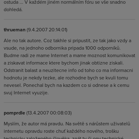
ostuda ... V každém jiném normálním fóru se vše snadno
dohledá.
thrueman
(9.4.2007 20:14:01)
Ale no tak autore. Coz takhle si pripustit, ze tak jako vzdy a
vsude, na jednoho odbornika pripada 1000 odporníků.
Budme radi ze mame Internet a mame moznost komunikovat
a ziskavat informace ktere bychom jinak obtizne ziskali.
Odstranit balast a neuzitecne info od toho co ma informacni
hodnotu je nekdy tezke, ale rozhodne bych se kvuli tomu
nevesel. Ponechal bych na kazdem co si odnese a k cemu
svuj Internet vyuzije.
pomprdle
(13.4.2007 00:08:03)
Myslím, že autor má pravdu. Na světě s nárůstem uživatelů
internetu opravdu roste chuť každého nového, trošku
technicky založeného člověka, znát ty či ony technické