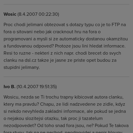
Wosic
(8.4.2007 00:22:30)
Proc chodi jelimani obtezovat s dotazy typu co je to FTP na
fora o sitovani nebo jak cracknout hru na fora o
programovani a mysli si ze automaticky dostanou okamzitou
a fundovanou odpoved? Protoze jsou lini hledat informace.
Resi to ruzne - nekteri z nich napr. chodi brecet do svych
clanku na dsl.cz takze je jasne ze priste opet budou za
stupidni jelimany.
Ivo B.
(10.4.2007 19:51:35)
Wosicu, nezda se Ti trochu trapny kibicovat autora clanku,
ktery ma pravdu? Chapu, ze lidi nadzvedene ze zidle, kdyz
si nekdo nevyhleda zakladni informace, ale pokud se jedna
o nejakou slozitejsi otazku, tak proc ji tazatelum
nezodpovedet? Od toho snad fora jsou, ne? Pokud Te takova
fora stvou, tak na ne nechod, neodpovidej a nepis hloupy