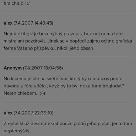
tim chlubil :/
alex
(7.4.2007 14:43:45)
Nejdůležitější je bezchybný pravopis, bez něj nemůžete
mistra ani pozdravit. Jinak se v popředí zájmu ocitne grafická
forma Vašeho příspěvku, nikoli jeho obsah.
Anonym
(7.4.2007 18:04:56)
No k čemu je ale na světě tvor, který by si ledacos podle
návodu z fóra udělal, když by to byl nekulturní troglodyt?
Nejen chlebem...;-))
alex
(7.4.2007 22:39:10)
Zřejmě si už nesčetněkrát použil plodů jeho práce, jen o tom
nepřemýšlíš.