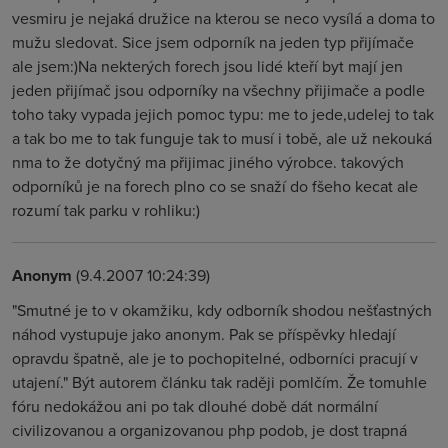
vesmiru je nejaká družice na kterou se neco vysílá a doma to
mužu sledovat. Sice jsem odporník na jeden typ přijímače
ale jsem:)Na nekterých forech jsou lidé kteří byt mají jen
jeden přijímač jsou odporníky na všechny přijimače a podle
toho taky vypada jejich pomoc typu: me to jede,udelej to tak
a tak bo me to tak funguje tak to musí i tobě, ale už nekouká
nma to že dotyčný ma přijimac jiného výrobce. takových
odporníků je na forech plno co se snaží do fšeho kecat ale
rozumí tak parku v rohliku:)
Anonym
(9.4.2007 10:24:39)
"Smutné je to v okamžiku, kdy odborník shodou nešťastných
náhod vystupuje jako anonym. Pak se příspěvky hledají
opravdu špatně, ale je to pochopitelné, odborníci pracují v
utajení." Být autorem článku tak raději pomlčím. Že tomuhle
fóru nedokážou ani po tak dlouhé době dát normální
civilizovanou a organizovanou php podob, je dost trapná