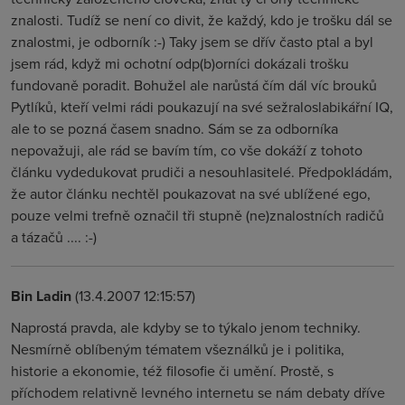
znalosti. Tudíž se není co divit, že každý, kdo je trošku dál se
znalostmi, je odborník :-) Taky jsem se dřív často ptal a byl
jsem rád, když mi ochotní odp(b)orníci dokázali trošku
fundovaně poradit. Bohužel ale narůstá čím dál víc brouků
Pytlíků, kteří velmi rádi poukazují na své sežraloslabikářní IQ,
ale to se pozná časem snadno. Sám se za odborníka
nepovažuji, ale rád se bavím tím, co vše dokáží z tohoto
článku vydedukovat prudiči a nesouhlasitelé. Předpokládám,
že autor článku nechtěl poukazovat na své ublížené ego,
pouze velmi trefně označil tři stupně (ne)znalostních radičů
a tázačů .... :-)
Bin Ladin
(13.4.2007 12:15:57)
Naprostá pravda, ale kdyby se to týkalo jenom techniky.
Nesmírně oblíbeným tématem všeználků je i politika,
historie a ekonomie, též filosofie či umění. Prostě, s
příchodem relativně levného internetu se nám debaty dříve