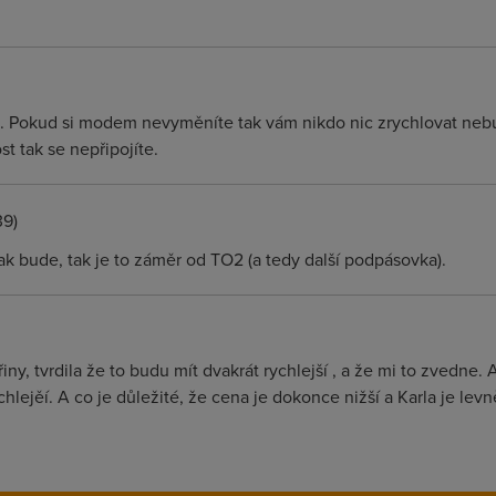
 Pokud si modem nevyměníte tak vám nikdo nic zrychlovat nebu
t tak se nepřipojíte.
39)
 bude, tak je to záměr od TO2 (a tedy další podpásovka).
ny, tvrdila že to budu mít dvakrát rychlejší , a že mi to zvedne. A
hlejěí. A co je důležité, že cena je dokonce nižší a Karla je levn