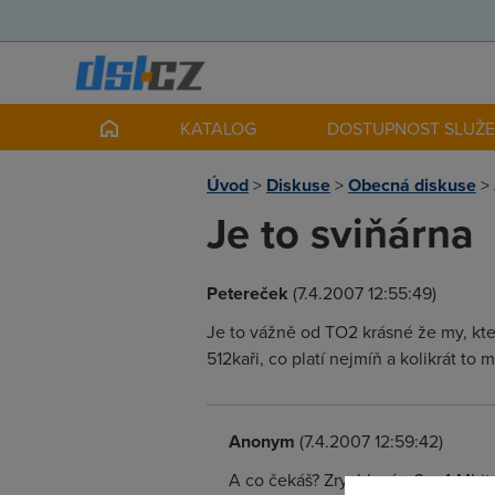
KATALOG
DOSTUPNOST SLUŽ
Úvod
>
Diskuse
>
Obecná diskuse
>
Je to sviňárna
Petereček
(7.4.2007 12:55:49)
Je to vážně od TO2 krásné že my, kte
512kaři, co platí nejmíň a kolikrát to m
Anonym
(7.4.2007 12:59:42)
A co čekáš? Zrychlení u 3 a 4 Mbi