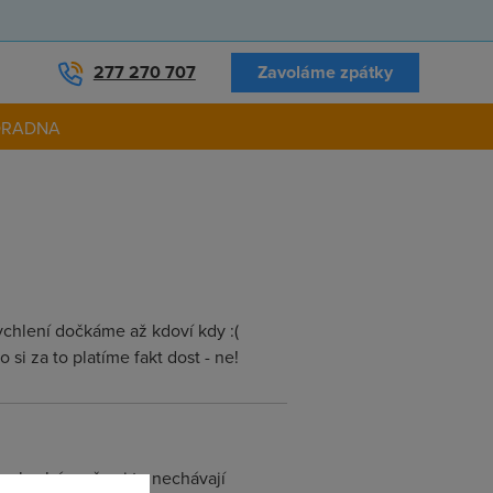
277 270 707
Zavoláme zpátky
ORADNA
ychlení dočkáme až kdoví kdy :(
o si za to platíme fakt dost - ne!
ela chápu, že si to nechávají