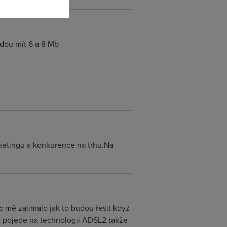
udou mít 6 a 8 Mb
ketingu a konkurence na trhu.Na
c mě zajimalo jak to budou řešit když
 pojede na technologii ADSL2 takže