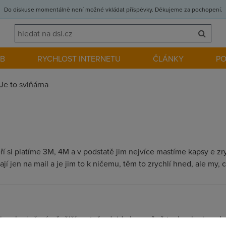
Do diskuse momentálně není možné vkládat příspěvky. Děkujeme za pochopení.
EB
RYCHLOST INTERNETU
ČLÁNKY
P
Je to sviňárna
ří si platíme 3M, 4M a v podstatě jim nejvíce mastíme kapsy e zr
ají jen na mail a je jim to k ničemu, těm to zrychlí hned, ale my, c
t je o hodně náročnější protože dojde ke změně technologie a doc