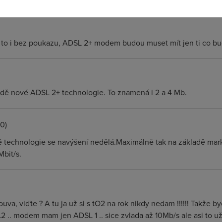
í ti to i bez poukazu, ADSL 2+ modem budou muset mít jen ti co b
adě nové ADSL 2+ technologie. To znamená i 2 a 4 Mb.
0)
 technologie se navýšení nedělá.Maximálně tak na základě mar
bit/s.
a, viďte ? A tu ja už si s tO2 na rok nikdy nedam !!!!!! Takže by
. modem mam jen ADSL 1 .. sice zvlada až 10Mb/s ale asi to už