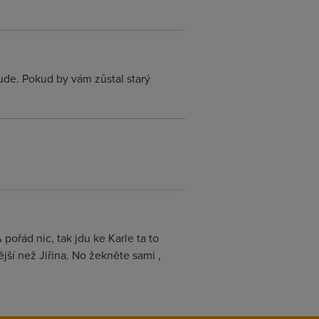
de. Pokud by vám zůstal starý
 pořád nic, tak jdu ke Karle ta to
ější než Jiřina. No žekněte sami ,