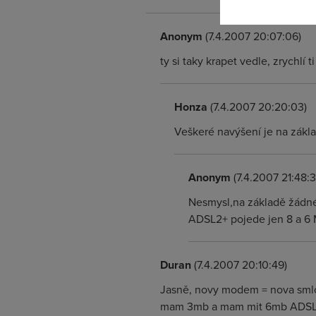
Anonym
(7.4.2007 20:07:06)
ty si taky krapet vedle, zrychl
Honza
(7.4.2007 20:20:03)
Veškeré navýšení je na zákl
Anonym
(7.4.2007 21:48:3
Nesmysl,na základě žádné
ADSL2+ pojede jen 8 a 6 M
Duran
(7.4.2007 20:10:49)
Jasně, novy modem = nova smlouv
mam 3mb a mam mit 6mb ADSL2 .