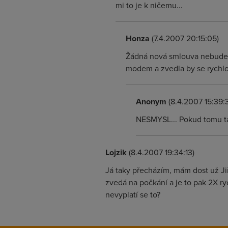
mi to je k ničemu...
Honza
(7.4.2007 20:15:05)
Žádná nová smlouva nebude.
modem a zvedla by se rychlos
Anonym
(8.4.2007 15:39:
NESMYSL... Pokud tomu tak
Lojzik
(8.4.2007 19:34:13)
Já taky přecházím, mám dost už Jiři
zvedá na počkání a je to pak 2X ryc
nevyplatí se to?