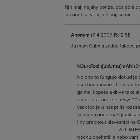
Njn maji nejaky potize, posledni 
account servery, nespoji se nic.
Anonym
(11.4.2007 15:12:51)
Ja mam Gaim a zadne takove pr
N3uroToxin[ubUntu]mAN
(21
No ono to funguje dokud je c
vsechno mozne - tj. mirandu a
gaima, kopete a drive take s
zacne ptat proc se nevys**** 
vsak icq je u nas prilis rozsi
ty jmena podobna?) jinak se
liny prepnout klavesnici na CS
-------------------------- A
trochu obohatil, a nebo vam