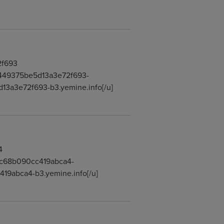
2f693
f3449375be5d13a3e72f693-
13a3e72f693-b3.yemine.info[/u]
4
a2ec68b090cc419abca4-
419abca4-b3.yemine.info[/u]