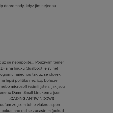
 Qip dohromady, kdyz jim nejedou
 uz se nepripojite... Pouzivam temer
D) a na linuxu (dualboot je svine)
 programu najednou tak uz se clovek
ma lepsi politiku nez icq. bohuzel
nebo microsoft (vsimli jste si jak jsou
sazeneho Damn Small Linuxem a jsem
---------- LOADING ANTIWINDOWS --------
 doufam ze jsem tohle vlakno aspon
.. pokud ano rad se zucastnim (pokud