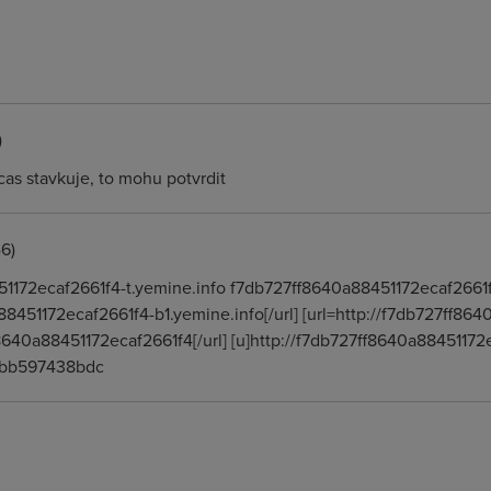
)
as stavkuje, to mohu potvrdit
6)
51172ecaf2661f4-t.yemine.info f7db727ff8640a88451172ecaf2661
a88451172ecaf2661f4-b1.yemine.info[/url] [url=http://f7db727ff86
640a88451172ecaf2661f4[/url] [u]http://f7db727ff8640a88451172e
dbb597438bdc