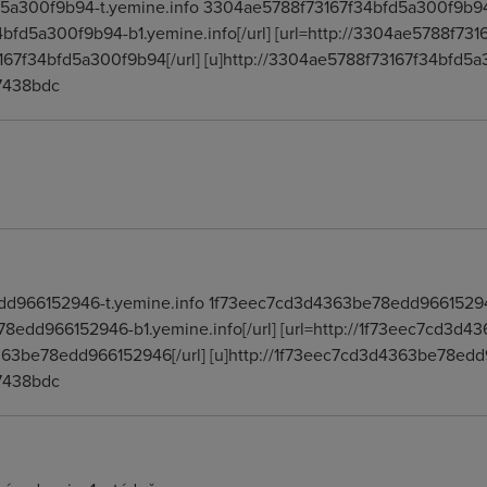
d5a300f9b94-t.yemine.info 3304ae5788f73167f34bfd5a300f9b9
4bfd5a300f9b94-b1.yemine.info[/url] [url=http://3304ae5788f7
67f34bfd5a300f9b94[/url] [u]http://3304ae5788f73167f34bfd5a
7438bdc
edd966152946-t.yemine.info 1f73eec7cd3d4363be78edd9661529
e78edd966152946-b1.yemine.info[/url] [url=http://1f73eec7cd3
63be78edd966152946[/url] [u]http://1f73eec7cd3d4363be78edd
7438bdc