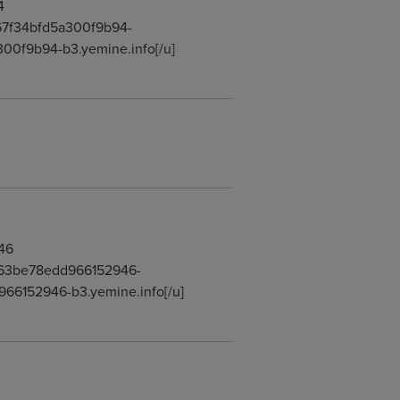
4
3167f34bfd5a300f9b94-
300f9b94-b3.yemine.info[/u]
46
d4363be78edd966152946-
966152946-b3.yemine.info[/u]