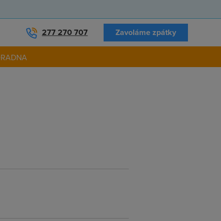
277 270 707
Zavoláme zpátky
ORADNA