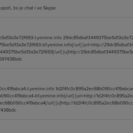
spoň, že je chat i ve Skype
e5d13a3e72f693-t.yemine.info 29dc85dbaf3449375be5d13a3e7
375be5d13a3e72f693-b1.yemine.info[/url] [url=http://29dc85dba
449375be5d13a3e72f693[/url] [u]http://29dc85dbaf3449375be5d
597438bdc
0cc419abca4-t.yemine.info 1d2f4fc0c895a2ec68b090cc419abca
b090cc419abca4-b1.yemine.info[/url] [url=http://1d2f4fc0c895
ec68b090cc419abca4[/url] [u]http://1d2f4fc0c895a2ec68b090cc
7438bdc