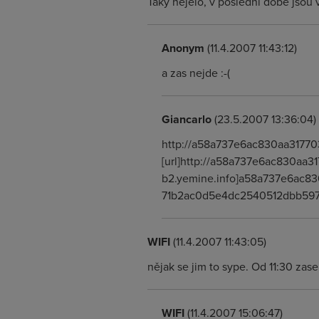
Taky nejelo, v poslední době jsou 
Anonym
(11.4.2007 11:43:12)
a zas nejde :-(
Giancarlo
(23.5.2007 13:36:04)
http://a58a737e6ac830aa3177
[url]http://a58a737e6ac830aa3
b2.yemine.info]a58a737e6ac83
71b2ac0d5e4dc2540512dbb59
WIFI
(11.4.2007 11:43:05)
nějak se jim to sype. Od 11:30 zas
WIFI
(11.4.2007 15:06:47)