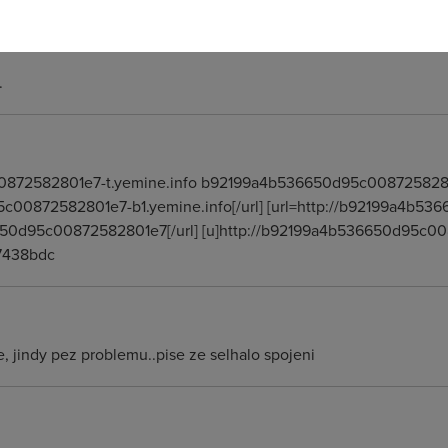
.
0872582801e7-t.yemine.info b92199a4b536650d95c00872582
5c00872582801e7-b1.yemine.info[/url] [url=http://b92199a4b
50d95c00872582801e7[/url] [u]http://b92199a4b536650d95c008
7438bdc
e, jindy pez problemu..pise ze selhalo spojeni