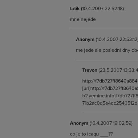
tatik
(10.4.2007 22:52:18)
mne nejede
Anonym
(10.4.2007 22:53:12
me jede ale posledni dny obc
Trevon
(23.5.2007 13:33:4
http://f7db727ff8640a884
[url]http://f7db727ff8640
b2.yemine.info]f7db727ff8
71b2ac0d5e4dc2540512
Anonym
(16.4.2007 19:02:59)
co je to icaqu ___??