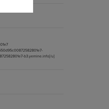
801e7
536650d95c00872582801e7-
72582801e7-b3.yemine.info[/u]