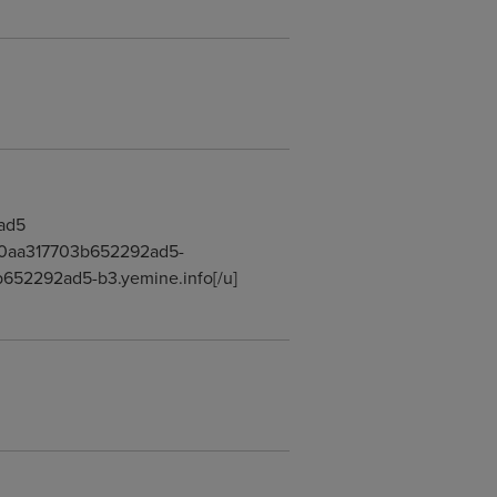
ad5
c830aa317703b652292ad5-
652292ad5-b3.yemine.info[/u]