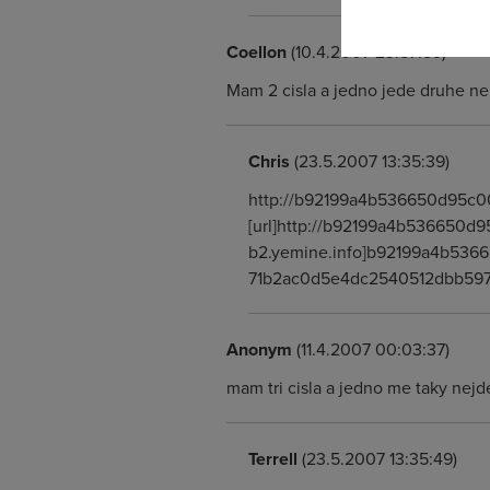
Coellon
(10.4.2007 23:57:59)
Mam 2 cisla a jedno jede druhe ne
Chris
(23.5.2007 13:35:39)
http://b92199a4b536650d95c0
[url]http://b92199a4b536650d9
b2.yemine.info]b92199a4b5366
71b2ac0d5e4dc2540512dbb59
Anonym
(11.4.2007 00:03:37)
mam tri cisla a jedno me taky nejd
Terrell
(23.5.2007 13:35:49)