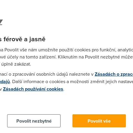
9439cb5c416f8-t.yemine.info 7876e2f3fe6871732479439cb5c416
32479439cb5c416f8-b1.yemine.info[/url] [url=http://7876e2f3fe6
 férově a jasně
71732479439cb5c416f8[/url] [u]http://7876e2f3fe6871732479439
597438bdc
na Povolit vše nám umožníte použití cookies pro funkční, analyti
vé účely na tomto zařízení. Kliknutím na Povolit nezbytné můžet
 úplně zakázat.
mací o zpracování osobních údajů naleznete v
Zásadách o zprac
u. Ale pred par dny nekolikrat vypadlo. client: Miranda
údajů
. Další informace o cookies a možnosti změnit jejich nastav
 v
Zásadách používání cookies
.
 cookies chcete dozvědět více, další podrobnosti najdete na t
41407a3f19d-t.yemine.info e9abe08bf8df93dd0264941407a3f1
264941407a3f19d-b1.yemine.info[/url] [url=http://e9abe08bf8df
dd0264941407a3f19d[/url] [u]http://e9abe08bf8df93dd02649414
Povolit nezbytné
Povolit vše
7438bdc