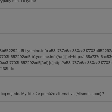
výpady min. 1 x týdně
03b652292ad5-t.yemine.info a58a737e6ac830aa317703b652292
17703b652292ad5-b1.yemine.info[/url] [url=http://a58a737e6a
0aa317703b652292ad5[/url] [u]http://a58a737e6ac830aa317703b
7438bdc
e icq nejede. Myslíte, že pomůže alternativa (Miranda apod) ?