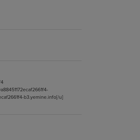
f4
40a88451172ecaf2661f4-
caf2661f4-b3.yemine.info[/u]