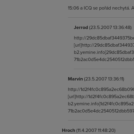
15:06 a ICQ se pořád nechytá. A
Jerrod
(23.5.2007 13:36:48)
http://29dc85dbaf3449375b
[url]http://29dc85dbaf3449
b2.yemine.info]29dc85dbaf3
71b2ac0d5e4dc2540512dbb
Marvin
(23.5.2007 13:36:11)
http://1d2f4fc0c895a2ec68b09
[url]http://1d2f4fc0c895a2ec68
b2.yemine.info]1d2f4fc0c895a2
71b2ac0d5e4dc2540512dbb59
Hroch
(11.4.2007 11:48:20)