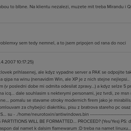
dobou to blbne. Na klientu nezalezi, muzete mit treba Mirandu i
oblemxy sem tedy nemnel, a to jsem pripojen od rana do noci
.4.2007 10:17:25)
lovek prihlasenej, ale kdyz vypadne server a PAK se odpojite tak
 qipa na winu (nenavidim Win, ale XP je z nich stejne nejlepsi.. :
im (v posledni dobe mi odmita odesilat zpravy...) a kdyz selze 5
na icq... dale souhlasim s nekterymi personami, jez tvrdi, ze msn 
rene... pomalu se stavame otroky modernich firem jako je mirabilis 
 omlouvam za chybejici diakritiku, pisu z bratrova stareho pc o
... su - ./home/neurotoxin/antiwindows.bin ------------------------
LL NTFS PARTITIONS WILL BE FORMATTED... PROCEED? (Yes/Yes) PS:
 aspon dal namet k dalsim flamewarum :D treba na namet linuxu.