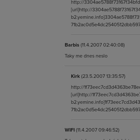
http://3304ae5788f73167f34bf
[url]http://3304ae5788f73167f3
b2.yemine.info]3304ae5788f731
71b2ac0d5e4dc2540512dbb59
Barbis
(11.4.2007 02:40:08)
Taky me dnes neslo
Kirk
(23.5.2007 13:35:57)
http://1f73eec7cd3d4363be78
[url]http://1f73eec7cd3d4363b
b2.yemine.info]1f73eec7cd3d43
71b2ac0d5e4dc2540512dbb59
WIFI
(11.4.2007 09:46:52)