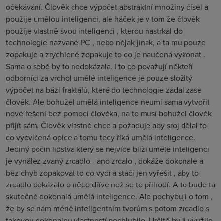
očekávání. Člověk chce výpočet abstraktní množiny čísel a
použije umělou inteligenci, ale háček je v tom že člověk
použíje vlastně svou inteligenci , kterou nastrkal do
technologie nazvané PC , nebo nějak jinak, a ta mu pouze
zopakuje a zrychleně zopakuje to co je naučená vykonat .
Sama o sobě by to nedokázala. I to co považují někteří
odborníci za vrchol umělé inteligence je pouze složitý
výpočet na bázi fraktálů, které do technologie zadal zase
člověk. Ale bohužel umělá inteligence neumí sama vytvořit
nové řešení bez pomoci člověka, na to musí bohužel člověk
přijít sám. Člověk vlastně chce a požaduje aby sroj dělal to
co vycvičená opice a tomu tedy říká umělá inteligence.
Jediný počin lidstva který se nejvíce blíží umělé inteligenci
je vynález zvaný zrcadlo - ano zrcalo , dokáže dokonale a
bez chyb zopakovat to co vydí a stačí jen vyřešit , aby to
zrcadlo dokázalo o něco dříve než se to přihodí. A to bude ta
skutečně dokonalá umělá inteligence. Ale pochybuji o tom ,
že by se nám méně inteligentním tvorům s potom zrcadlo s
takovou dokonalou vlastností pochlubilo. Určitě by ji využilo