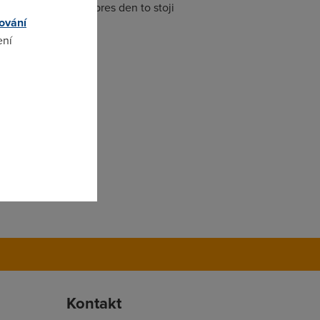
ecernich hodinach, pres den to stoji
ování
ení
omto
Kontakt