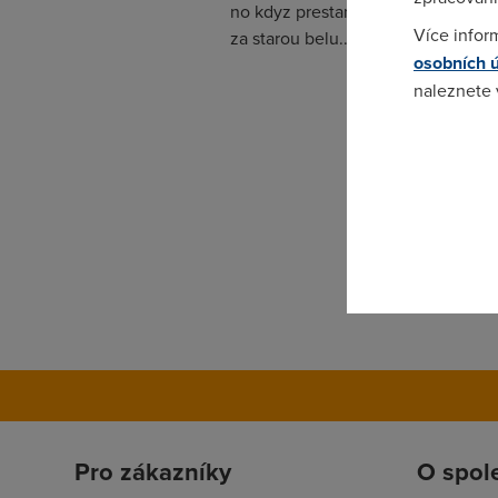
no kdyz prestanes hrat UO tak ten z
Více infor
za starou belu.... a o tom bezdratu
osobních 
naleznete
Pokud se o
odkazu.
Pro zákazníky
O spol