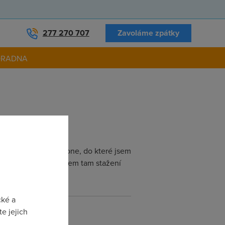
277 270 707
Zavoláme zpátky
ORADNA
 Všichni haní Bluetone, do které jsem
ání, Ultima Online, sem tam stažení
cké a
e jejich