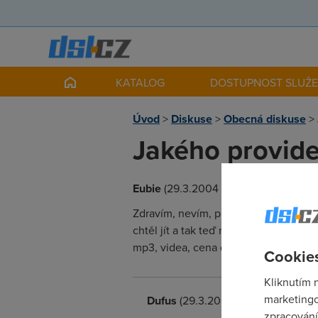
KATALOG
DOSTUPNOST SLUŽ
Úvod
>
Diskuse
>
Obecná diskuse
>
Jakého provide
Eubie
(29.3.2004 16:01:38)
Zdravím, nevím, pro jakého ISP se ro
chtěl jít a tak teď nevím, kudy kam. 
mp3, videa, cena do 1500 bez DPH. 
Cookies
Kliknutím 
marketingo
Dufus
(29.3.2004 17:49:54)
zpracování