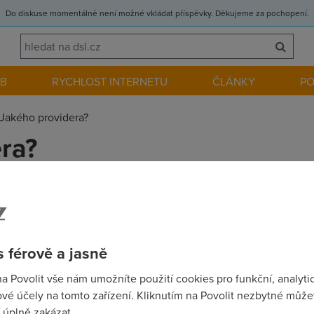
Do diskuse momentálně není možné vkládat příspěvky. Děkujeme za pochopení.
EB
RYCHLOST INTERNETU
ČLÁNKY
P
Jakého providera?
ra?
zhodnout, má třeba někdo zkušenost s TELE2 a jejich bezdrátem?
Kabel nemám, v úvahu přichází DSL či bezdrát. Požadavky: surfov
S díkem Dan
 férově a jasně
na Povolit vše nám umožníte použití cookies pro funkční, analyti
vé účely na tomto zařízení. Kliknutím na Povolit nezbytné můžet
 úplně zakázat.