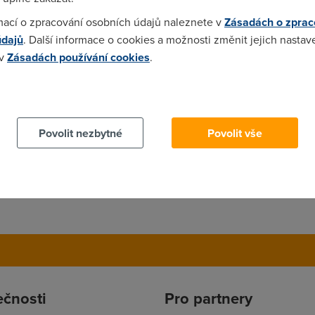
bytek ozelis :-) jestli pujdes do adsl, tak UO muzes hrat tak vev
mací o zpracování osobních údajů naleznete v
Zásadách o zprac
 moc nevim ;-)
údajů
. Další informace o cookies a možnosti změnit jejich nastav
 v
Zásadách používání cookies
.
 cookies chcete dozvědět více, další podrobnosti najdete na t
Povolit nezbytné
Povolit vše
ečnosti
Pro partnery