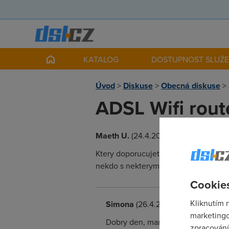
KATALOG
DOSTUPNOST SLUŽ
Úvod
>
Diskuse
>
Obecná diskuse
>
ADSL Wifi rout
Maeth U.
(24.4.2007 21:52:50)
Ktery doporucujete, cca do 2000 K
nekdo s nekterym zkusenosti, kladne
Cookies
Kliknutím 
Simona
(26.4.2007 11:12:17)
marketingo
Dobry den, mam zkusenost s DSL-G6
zpracování