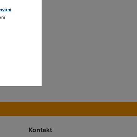
ování
ení
omto
Kontakt