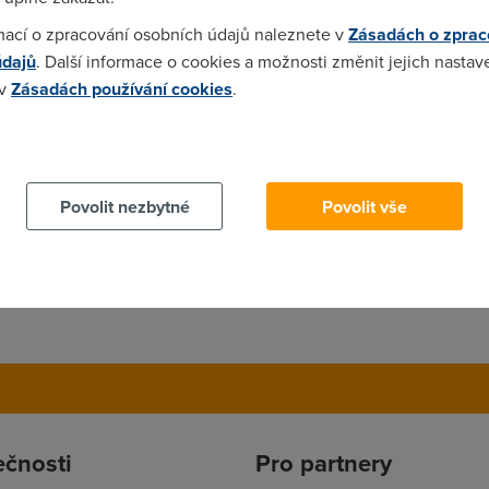
ude mit obecne lepsi pomer cena/vykon.
mací o zpracování osobních údajů naleznete v
Zásadách o zprac
údajů
. Další informace o cookies a možnosti změnit jejich nastav
 v
Zásadách používání cookies
.
 cookies chcete dozvědět více, další podrobnosti najdete na t
Povolit nezbytné
Povolit vše
ečnosti
Pro partnery