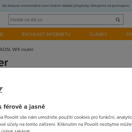
Do diskuse momentálně není možné vkládat příspěvky. Děkujeme za pochopení.
EB
RYCHLOST INTERNETU
ČLÁNKY
P
ADSL Wifi router
er
c s DPH? Nasel jsem Linksys WAG200G Wireless-G ADSL Home G
 nebo zaporne? Diky
 férově a jasně
na Povolit vše nám umožníte použití cookies pro funkční, analyti
vé účely na tomto zařízení. Kliknutím na Povolit nezbytné můžet
84T, ktery mam od Telefonicy a musim rict, ze je fakt dobry, wi
 úplně zakázat.