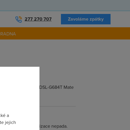
277 270 707
Zavoláme zpátky
ORADNA
ateway nebo D-Link DSL-G684T Mate
cké a
e jejich
fina drzi a synchronizace nepada.