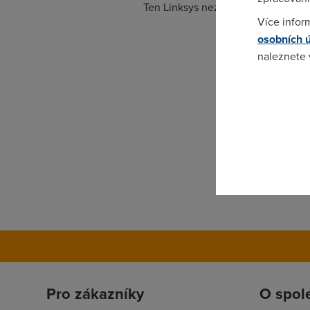
Ten Linksys neznam, ale D-Link b
Více infor
osobních 
naleznete
Pokud se o
odkazu.
Pro zákazníky
O spol