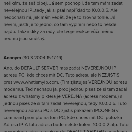
neřikám, že seš blbej. Já sem pochopil, že tam mám zadat
neveřejnou IP...tedy jak si psal například to 10.0.0.5. Ale
nedochází mi, jak mám vědět, že je to zrovna tohle. Já
nevim, jestli je to jedno, co tam vyplnim nebo to někde
najdu. Takže díky za rady, ale tvoje reakce vůči mému
neumu jsou směšný.
Anonym
(30.3.2004 15:17:19)
Ano, do DEFAULT SERVER mas zadat NEVEREJNOU IP
adresu PC, kde chces mit DC. Tuto adresu ale NEZJISTIS
pres www.whatismyip.com. (Tim zjistujes VEREJNOU adresu
modemu). Ted nechapu ja, proc jednou pises ze si tam zadal
adresu z whatsmyip ktera je VEREJNA (adresa modemu) a
jednou pises ze si tam zadal neverejnou, tedy 10.0.0.5. Tuto
neverejnou adresu PC s DC zjistis prikazem IPCONFIG v
command promptu na tom PC, kde chces mit DC, polozka
Adresa IP. A tato adresa bude nekde kolem 10.0.0.2 atp. Tuto
neverejnou adresu napises do DEFAULT SERVER v modemu