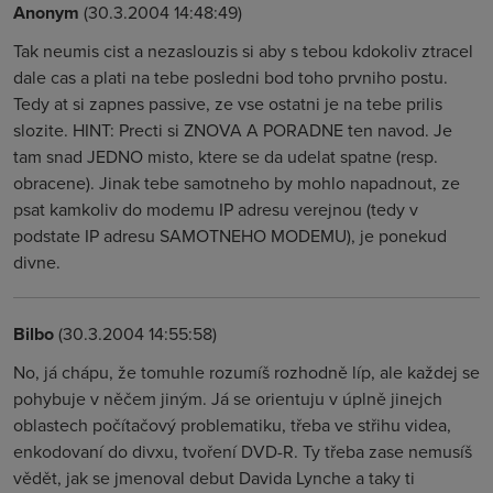
Anonym
(30.3.2004 14:48:49)
Tak neumis cist a nezaslouzis si aby s tebou kdokoliv ztracel
dale cas a plati na tebe posledni bod toho prvniho postu.
Tedy at si zapnes passive, ze vse ostatni je na tebe prilis
slozite. HINT: Precti si ZNOVA A PORADNE ten navod. Je
tam snad JEDNO misto, ktere se da udelat spatne (resp.
obracene). Jinak tebe samotneho by mohlo napadnout, ze
psat kamkoliv do modemu IP adresu verejnou (tedy v
podstate IP adresu SAMOTNEHO MODEMU), je ponekud
divne.
Bilbo
(30.3.2004 14:55:58)
No, já chápu, že tomuhle rozumíš rozhodně líp, ale každej se
pohybuje v něčem jiným. Já se orientuju v úplně jinejch
oblastech počítačový problematiku, třeba ve střihu videa,
enkodovaní do divxu, tvoření DVD-R. Ty třeba zase nemusíš
vědět, jak se jmenoval debut Davida Lynche a taky ti