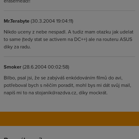
eraserhead!!
Mr.Terabyte
(30.3.2004 19:04:11)
Nikdo uceny z nebe nespadl. A tudiz mam otazku jak udelat
to same (tedy stat se activem na DC++) ale na routeru ASUS
diky za radu.
Smoker
(28.6.2004 00:02:58)
Bilbo, psal jsi, že se zabýváš enkódováním filmů do avi,
potřeboval bych s něčím poradit, mohl bys mi dát svůj mail,
napiš mi to na stojanik@razdva.cz, díky mockrát.