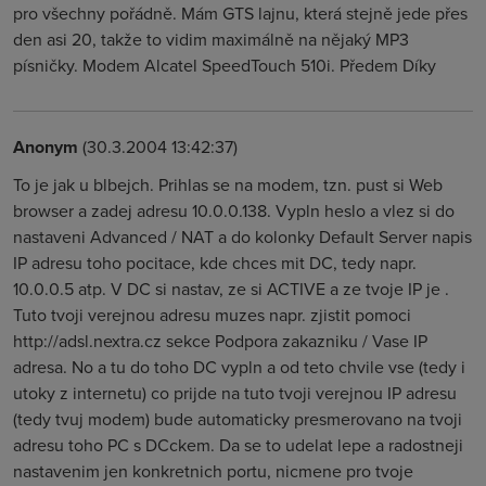
pro všechny pořádně. Mám GTS lajnu, která stejně jede přes
den asi 20, takže to vidim maximálně na nějaký MP3
písničky. Modem Alcatel SpeedTouch 510i. Předem Díky
Anonym
(30.3.2004 13:42:37)
To je jak u blbejch. Prihlas se na modem, tzn. pust si Web
browser a zadej adresu 10.0.0.138. Vypln heslo a vlez si do
nastaveni Advanced / NAT a do kolonky Default Server napis
IP adresu toho pocitace, kde chces mit DC, tedy napr.
10.0.0.5 atp. V DC si nastav, ze si ACTIVE a ze tvoje IP je .
Tuto tvoji verejnou adresu muzes napr. zjistit pomoci
http://adsl.nextra.cz sekce Podpora zakazniku / Vase IP
adresa. No a tu do toho DC vypln a od teto chvile vse (tedy i
utoky z internetu) co prijde na tuto tvoji verejnou IP adresu
(tedy tvuj modem) bude automaticky presmerovano na tvoji
adresu toho PC s DCckem. Da se to udelat lepe a radostneji
nastavenim jen konkretnich portu, nicmene pro tvoje