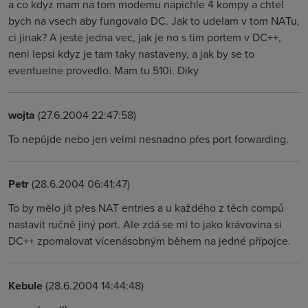
a co kdyz mam na tom modemu napichle 4 kompy a chtel
bych na vsech aby fungovalo DC. Jak to udelam v tom NATu,
ci jinak? A jeste jedna vec, jak je no s tim portem v DC++,
neni lepsi kdyz je tam taky nastaveny, a jak by se to
eventuelne provedlo. Mam tu 510i. Diky
wojta
(27.6.2004 22:47:58)
To nepůjde nebo jen velmi nesnadno přes port forwarding.
Petr
(28.6.2004 06:41:47)
To by mělo jít přes NAT entries a u každého z těch compů
nastavit ručně jiný port. Ale zdá se mi to jako krávovina si
DC++ zpomalovat vícenásobným během na jedné přípojce.
Kebule
(28.6.2004 14:44:48)