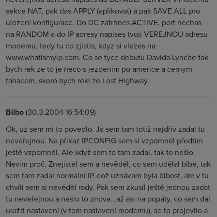
sekce NAT, pak das APPLY (aplikovat) a pak SAVE ALL pro
ulozeni konfigurace. Do DC zatrhnes ACTIVE, port nechas
na RANDOM a do IP adresy napises tvoji VEREJNOU adresu
modemu, tedy tu co zjistis, kdyz si vlezes na
www.whatismyip.com. Co se tyce debutu Davida Lynche tak
bych rek ze to je neco s jezdenim po americe a cernym
tahacem, skoro bych rekl ze Lost Highway.
Bilbo
(30.3.2004 16:54:09)
Ok, už sem mi to povedlo. Já sem tam totiž nejdřív zadal tu
neveřejnou. Na příkaz IPCONFIG sem si vzpomněl předtim
ještě vzpomněl. Ale když sem to tam zadal, tak to nešlo.
Nevim proč. Znejistěl sem a nevěděl, co sem udělal blbě, tak
sem tam zadal normalní IP, což uznávam byla blbost, ale v tu
chvíli sem si nevěděl rady. Pak sem zkusil ještě jednou zadat
tu neveřejnou a nešlo to znova...až asi na popáty, co sem dal
uložit nastavení (v tom nastavení modemu), se to projevilo a