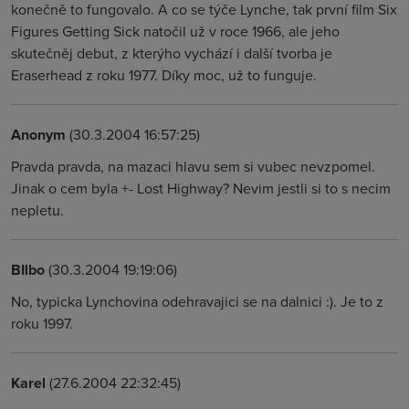
konečně to fungovalo. A co se týče Lynche, tak první film Six
Figures Getting Sick natočil už v roce 1966, ale jeho
skutečněj debut, z kterýho vychází i další tvorba je
Eraserhead z roku 1977. Díky moc, už to funguje.
Anonym
(30.3.2004 16:57:25)
Pravda pravda, na mazaci hlavu sem si vubec nevzpomel.
Jinak o cem byla +- Lost Highway? Nevim jestli si to s necim
nepletu.
BIlbo
(30.3.2004 19:19:06)
No, typicka Lynchovina odehravajici se na dalnici :). Je to z
roku 1997.
Karel
(27.6.2004 22:32:45)