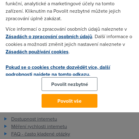
funkční, analytické a marketingové účely na tomto
kterej chci killnout (vubec se nedostanu do telnet rozhrani)
zařízení. Kliknutím na Povolit nezbytné můžete jejich
poradte mi pls, treba je to jen kokotina (nejspis), ale otazka
zpracování úplně zakázat.
"which session u want to kill" se mi vubec nelibi :) dikec
Více informací o zpracování osobních údajů naleznete v
Zásadách o zpracování osobních údajů
. Další informace o
Anonym
(30.3.2004 16:30:28)
cookies a možnosti změnit jejich nastavení naleznete v
Zásadách používání cookies
.
co takhle zkusit vystoupit a nastoupit? Tedy, vypnout a
zapnout?
Pokud se o cookies chcete dozvědět více, další
podrobnosti najdete na tomto odkazu.
Povolit nezbytné
Povolit vše
Pro zákazníky
Dostupnost internetu
Měření rychlosti internetu
FAQ - často kladené otázky