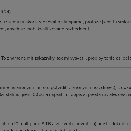
19:24)
 uz si muzu akorat stezovat na lamparne, protoze jsem tu smlouv
em, abych se mohl kvalifikovane rozhodnout.
To znamena mit zakazniky, tak mi vysvetli, proc by tohle asi dela
nymne na anonymnim foru potvrdili z anonymniho zdroje :))... dok
 stahnul jsem 50GB a napsali mi dopis at prestanu zatezovat sit
imit na 10 mbit pude 8 TB a vcil verte neverte:-)) proste dokud to 
 nepudu neco kupovat a nevedet co a jak