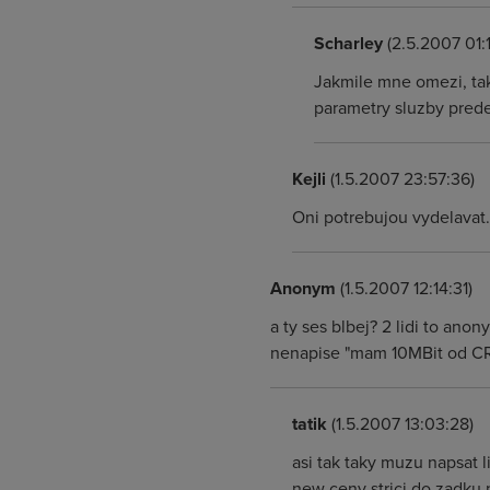
Scharley
(2.5.2007 01:
Jakmile mne omezi, tak
parametry sluzby pred
Kejli
(1.5.2007 23:57:36)
Oni potrebujou vydelavat. 
Anonym
(1.5.2007 12:14:31)
a ty ses blbej? 2 lidi to ano
nenapise "mam 10MBit od CRa,
tatik
(1.5.2007 13:03:28)
asi tak taky muzu napsat l
new ceny strici do zadku