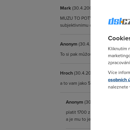
Mark
(30.4.2007 13:19:01)
MUZU TO POTVRDIT konkretni cisla
subjektivnimu omezeni
Cookies
Anonym
(30.4.2007 13:48:28)
Kliknutím 
To si pak můžou ČRa strčit svoje B
marketingo
zpracování
Více infor
Hroch
(30.4.2007 14:25:40)
osobních 
a to vam jako 50 GB mesicne nesta
naleznete
Pokud se o
Anonym
(30.4.2007 15:22:11)
odkazu.
platit 1700 za 50GB mesicne? to
a je mu to jedno