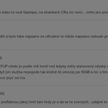
m kdes to vzal Gastapo, na strankach CRa nic neni... imho jen pr
vrdili a bylo take napsano ze oficialne to nikde napsano nebude 
6)
j FUP nikde je podle mě horší než kdyby měly stanovený nějaký d
dyž jim služba nepojede tak klidně tě omezej po 10GB a nic s ti
uce pryč od čra.
50)
 proflaknou jakej limit tam tedy je a da se to zverejnit.. udajne 