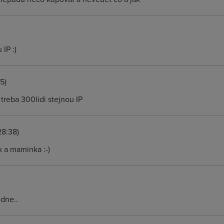
 IP :)
5)
 treba 300lidi stejnou IP
28:38)
k a maminka :-)
 dne..