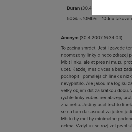
Duran
(30.4.2007 22:05:38)
50Gb s 10Mb/s = 10dnu takoveh
Anonym
(30.4.2007 16:34:04)
To zacina smrdet. Jestli zavede ten
neomezeny linky o neco zdrazej po 
Mbit linku, ale at pres ni muzu pr
ucet. Kazdej mesic vcas a bez zadn
pochopit i pomalejsich linek s niz
nevyplatilo. Ale jakou ma logiku za
velky objem dat za kratkou dobu. V
rychle linky vubec nenabizeji, prot
znameho. Jediny ucel techto linek j
se na tom da sosnout za jeden jedi
Mbitu by mel by minimalne podobn
ocima. Vzdyt uz se rozjizdi prvni s