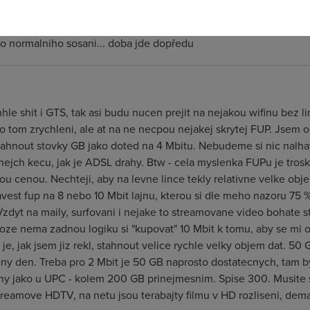
o normalniho sosani... doba jde dopředu
hle shit i GTS, tak asi budu nucen prejit na nejakou wifinu bez l
tom zrychleni, ale at na ne necpou nejakej skrytej FUP. Jsem ocho
otahnout stovky GB jako doted na 4 Mbitu. Nebudeme si nic nalha
ejch kecu, jak je ADSL drahy. Btw - cela myslenka FUPu je trosk
kou cenou. Nechteji, aby na levne lince tekly relativne velke obj
vest fup na 8 nebo 10 Mbit lajnu, kterou si dle meho nazoru 75 % l
zdyt na maily, surfovani i nejake to streamovane video bohate s
oze nema zadnou logiku si "kupovat" 10 Mbit k tomu, aby se mi o p
e, jak jsem jiz rekl, stahnout velice rychle velky objem dat. 50 G
ny den. Treba pro 2 Mbit je 50 GB naprosto dostatecnych, tam by
y jako u UPC - kolem 200 GB prinejmesnim. Spise 300. Musite 
treamove HDTV, na netu jsou terabajty filmu v HD rozliseni, dema 