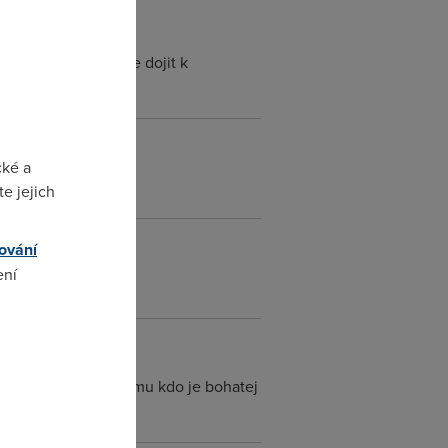
nepise jen ze muze dojit k
cké a
e jejich
ování
ení
omto
ch firem a nebo nekomu kdo je bohatej