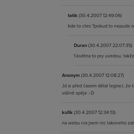
tatik
(30.4.2007 12:49:06)
kde to ctes ?pokud to nepude of
Duran
(30.4.2007 22:07:35)
1.května to pry uvedou, takž
Anonym
(30.4.2007 12:08:27)
Já si před časem dělal legraci, že
vážně spěje :-D
kufik
(30.4.2007 12:34:13)
na webu cra jsem nic takoveho zat