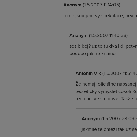
Anonym
(1.5.2007 11:14:05)
tohle jsou jen tvy spekulace, nevi
Anonym
(1.5.2007 11:40:38)
ses blbej? uz to tu dva lidi pot
podobe jak ho zname
Antonín Vlk
(1.5.2007 11:51:4
Že nemaji oficiálně napsane
teoreticky vymyslet cokoli K
regulaci ve smlouvě. Takže r
Anonym
(1.5.2007 23:09:
jakmile te omezi tak uz se