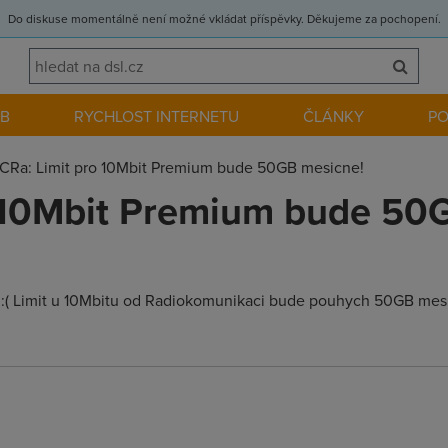
Do diskuse momentálně není možné vkládat příspěvky. Děkujeme za pochopení.
EB
RYCHLOST INTERNETU
ČLÁNKY
P
CRa: Limit pro 10Mbit Premium bude 50GB mesicne!
o 10Mbit Premium bude 50
e :( Limit u 10Mbitu od Radiokomunikaci bude pouhych 50GB mesic