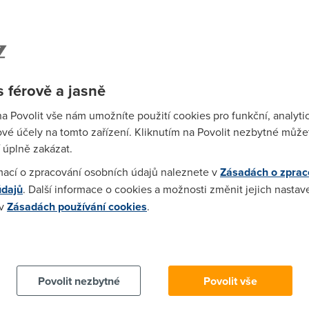
 se nikdy nedovime oficialne, protoze ve smlouve se nic o FUP 
 férově a jasně
na Povolit vše nám umožníte použití cookies pro funkční, analyti
luetone Premium do zadní části těla.
vé účely na tomto zařízení. Kliknutím na Povolit nezbytné můžet
 úplně zakázat.
mací o zpracování osobních údajů naleznete v
Zásadách o zprac
údajů
. Další informace o cookies a možnosti změnit jejich nastav
ci jo? Mate doma server hosting ne?
 v
Zásadách používání cookies
.
 cookies chcete dozvědět více, další podrobnosti najdete na t
 staci tak absolutnimu debilovi co nevi nic o nabidkach od jiny
Povolit nezbytné
Povolit vše