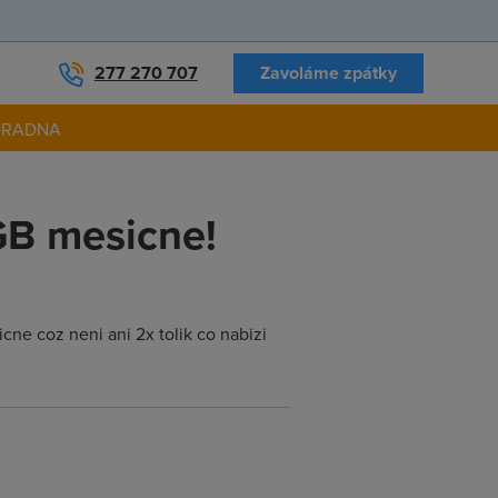
277 270 707
Zavoláme zpátky
ORADNA
GB mesicne!
ne coz neni ani 2x tolik co nabizi