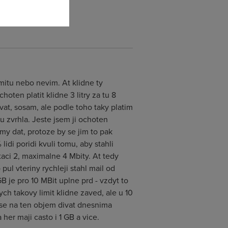
imitu nebo nevim. At klidne ty
ten platit klidne 3 litry za tu 8
vat, sosam, ale podle toho taky platim
u zvrhla. Jeste jsem ji ochoten
emy dat, protoze by se jim to pak
idi poridi kvuli tomu, aby stahli
taci 2, maximalne 4 Mbity. At tedy
ul vteriny rychleji stahl mail od
B je pro 10 MBit uplne prd - vzdyt to
ch takovy limit klidne zaved, ale u 10
se na ten objem divat dnesnima
her maji casto i 1 GB a vice.