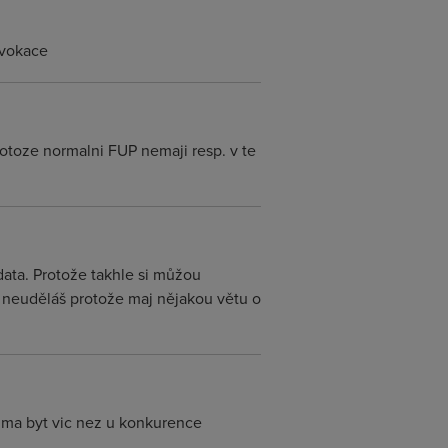
ovokace
protoze normalni FUP nemaji resp. v te
ata. Protože takhle si můžou
m neuděláš protože maj nějakou větu o
to ma byt vic nez u konkurence