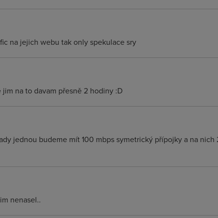
ic na jejich webu tak only spekulace sry
e jim na to davam přesně 2 hodiny :D
 tady jednou budeme mít 100 mbps symetrický přípojky a na nich 
im nenasel..