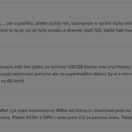
.. jde o politiku, plaťte rychly net, vyčerpejte si rychle nizky li
osrane to tu je, co se tyče emailu a stranek, stači 512, takže fakt
 koupis adsl tam platis za rychlost 128/128 kterou mas zrychlenou
koupil nejnovejsi porsche ale na superkvalitni dalnici by si s nim 
c ns 60 km/h
8Mbit :) ja mam neomezenej 4Mbit od Volny.cz download jede na
etna. Platim 653Kc s DPH + teda jeste O2 za pevnou linku. Takze 3