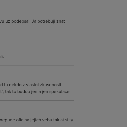
u uz podepsal. Ja potrebuji znat
li.
ud tu nekdo z vlastni zkusenosti
", tak to budou jen a jen spekulace
nepude ofic na jejich vebu tak at si ty