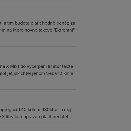
mit, a tim budete platit hodně peněz za
 nevim na ktere hovno takove "Extremni"
 na X Mbit do vycerpani limitu" takze
mol jet jak chtel jenom treba 10 km a
 agregaci 1:40 kolem 480kbps a maj
 litry bch opravdu platit nechtel :)