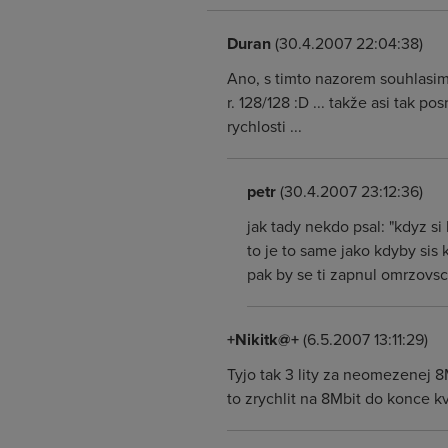
Duran
(30.4.2007 22:04:38)
Ano, s timto nazorem souhlasim,.
r. 128/128 :D ... takže asi tak p
rychlosti ...
petr
(30.4.2007 23:12:36)
jak tady nekdo psal: "kdyz si
to je to same jako kdyby sis 
pak by se ti zapnul omrzovs
+Nikitk@+
(6.5.2007 13:11:29)
Tyjo tak 3 lity za neomezenej 
to zrychlit na 8Mbit do konce kv