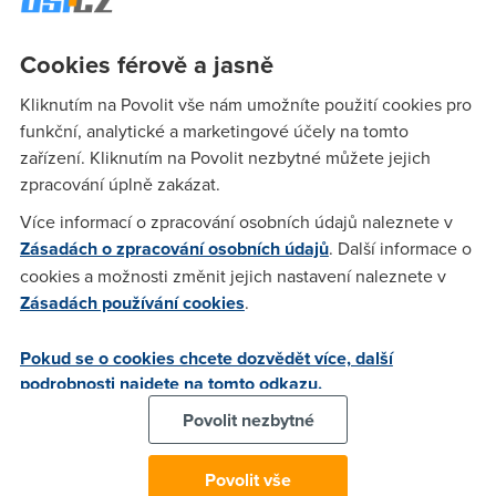
jakou mam opravdu max. agregaci. Jde mi o to jestli me
poskytovatel "nehoupe", kdyz mam ve smlouve agregaci
Cookies férově a jasně
1:20, jestli to opravdu plati a neprihodili mi tam treba dalsich
30 uzivatelu. Posledni dobou se mi totiz o vikendech
Kliknutím na Povolit vše nám umožníte použití cookies pro
napadne zpomaluje internet :-(.
funkční, analytické a marketingové účely na tomto
zařízení. Kliknutím na Povolit nezbytné můžete jejich
zpracování úplně zakázat.
Nargon
(2.5.2007 16:05:50)
Více informací o zpracování osobních údajů naleznete v
Ne, zjistit to nijak nemuzes. jedine isp vi, jaka je skutecna
Zásadách o zpracování osobních údajů
. Další informace o
agregace. Ciste teoreticky to muzes spocitat, tak ze vezmes
cookies a možnosti změnit jejich nastavení naleznete v
deklarovanou maximalni rychlost a vydelis ji tvoji aktualni
Zásadách používání cookies
.
rychlosti. Pak ten vysledek je cca agregace. Ale neni to jisty,
zalezi jak je agregace udelana, jestli se snazi "rozdelit"
Pokud se o cookies chcete dozvědět více, další
rychlost rovnomerne mezi ty uzivatele nebo to bere jak to
podrobnosti najdete na tomto odkazu.
prijde a na nekoho se dostane mene a na nekoho vice.
Povolit nezbytné
Anonym
(2.5.2007 23:15:04)
Povolit vše