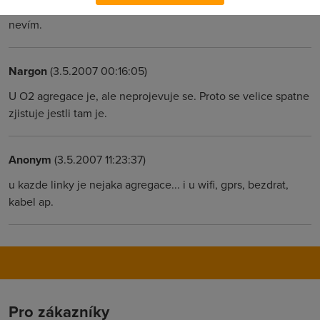
jestli jsi u O2 tak tam zatím žádná agregace není. U ostatních
nevím.
Nargon
(3.5.2007 00:16:05)
U O2 agregace je, ale neprojevuje se. Proto se velice spatne
zjistuje jestli tam je.
Anonym
(3.5.2007 11:23:37)
u kazde linky je nejaka agregace... i u wifi, gprs, bezdrat,
kabel ap.
Pro zákazníky