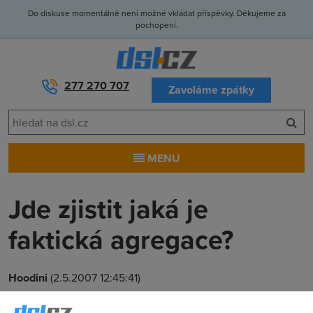
Do diskuse momentálně není možné vkládat příspěvky. Děkujeme za
pochopení.
277 270 707
Zavoláme zpátky
MENU
Jde zjistit jaká je
faktická agregace?
Hoodini
(2.5.2007 12:45:41)
Existuje nejaky programek, stranky apod. kde bych zjistil