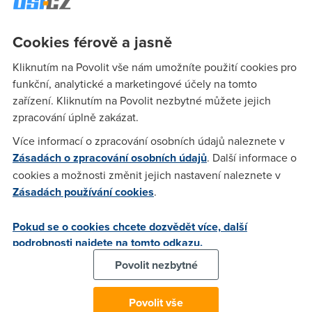
rychlost nezvládne a že potřebuji nový adsl router. Může mi
někdo poradit jak to je? Díky moc Tom
Cookies férově a jasně
Kliknutím na Povolit vše nám umožníte použití cookies pro
Nargon
(9.5.2007 12:29:08)
funkční, analytické a marketingové účely na tomto
zařízení. Kliknutím na Povolit nezbytné můžete jejich
Rychlosti 6 a 8 Mbit O2 dela jen na technologii ADSL2+.
zpracování úplně zakázat.
Tento modem ADSL2+ neumi, takze potrebujete novy.
Více informací o zpracování osobních údajů naleznete v
Zásadách o zpracování osobních údajů
. Další informace o
Anonym
(9.5.2007 13:44:18)
cookies a možnosti změnit jejich nastavení naleznete v
http://www.travian.cz/?uc=cz2_39662 skvělá onlinovka
Zásadách používání cookies
.
Pokud se o cookies chcete dozvědět více, další
Tom
(13.5.2007 19:05:53)
podrobnosti najdete na tomto odkazu.
A neexistuje někde nějaký nový firmware na tenhle
Povolit nezbytné
ads/router? Nechci totiž dát víc jak 500 Kč za nový adsl2+.
Díky za rady. Tom
Povolit vše