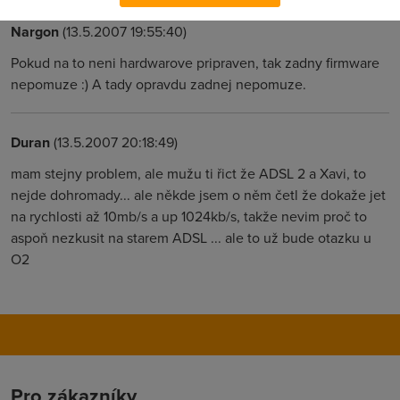
Nargon
(13.5.2007 19:55:40)
Pokud na to neni hardwarove pripraven, tak zadny firmware
nepomuze :) A tady opravdu zadnej nepomuze.
Duran
(13.5.2007 20:18:49)
mam stejny problem, ale mužu ti řict že ADSL 2 a Xavi, to
nejde dohromady... ale někde jsem o něm četl že dokaže jet
na rychlosti až 10mb/s a up 1024kb/s, takže nevim proč to
aspoň nezkusit na starem ADSL ... ale to už bude otazku u
O2
Pro zákazníky