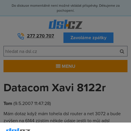
Do diskuse momentálně není možné vkládat příspěvky. Děkujeme za
pochopení.
277 270 707
Zavoláme zpátky
MENU
Datacom Xavi 8122r
Tom
(9.5.2007 11:47:28)
Mám dotaz když mám tohela dsl router a net 3072 a bude
zvýšen na 6144 zjistím někde údaje jestli to můj adsl
zvládne? Nic jsem totiž nenašel a O2 tvrdí, že mi adsl tuto