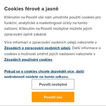
Cookies férově a jasně
Nargon
(9.5.2007 23:19:54)
Kliknutím na Povolit vše nám umožníte použití cookies pro
Ne, zlodeje neokrades. Kdyz neco seberes zlodeji, tak se
funkční, analytické a marketingové účely na tomto
tomu rika vraceni :)
zařízení. Kliknutím na Povolit nezbytné můžete jejich
zpracování úplně zakázat.
Michal
(9.5.2007 23:31:10)
Více informací o zpracování osobních údajů naleznete v
:-D to je hodne dobry
Zásadách o zpracování osobních údajů
. Další informace o
cookies a možnosti změnit jejich nastavení naleznete v
Zásadách používání cookies
.
Anonym
(10.5.2007 08:18:50)
brko, ty kanče. OKAMŽITĚ TU BUDKU VRAT!!!!!!!!!!!!!!!!!!!!!!!!!!
Pokud se o cookies chcete dozvědět více, další
Stejně si z ní doma nezavoláš a O2 kvůli tobě zkrachuje :-D
podrobnosti najdete na tomto odkazu.
Jedině že by jsi si z ní udělal doma kadibudku. To by byla
Povolit nezbytné
alespoň k něčemu dobrá ;-)
Povolit vše
WIFI
(10.5.2007 11:18:49)