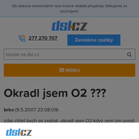
Do diskuse momentálně není možné vkládat příspěvky. Děkujeme za
pochopení.
277 270 707
Zavoláme zpátky
MENU
Okradl jsem O2 ???
brko
(9.5.2007 23:08:09)
zdar chtel bych se zeptat. okradl sem O2 kdyz sem jim unest
telefoni budku???dostanu aji vykupny?