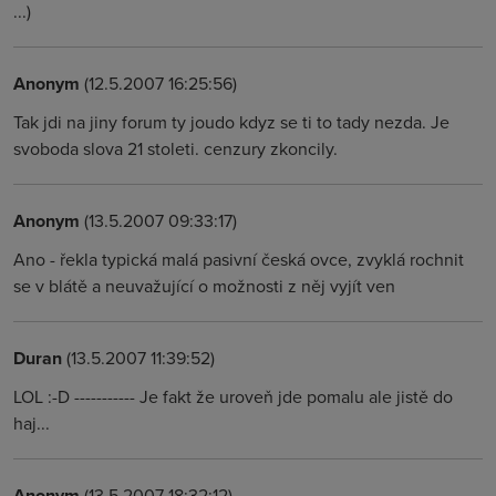
...)
Anonym
(12.5.2007 16:25:56)
Tak jdi na jiny forum ty joudo kdyz se ti to tady nezda. Je
svoboda slova 21 stoleti. cenzury zkoncily.
Anonym
(13.5.2007 09:33:17)
Ano - řekla typická malá pasivní česká ovce, zvyklá rochnit
se v blátě a neuvažující o možnosti z něj vyjít ven
Duran
(13.5.2007 11:39:52)
LOL :-D ----------- Je fakt že uroveň jde pomalu ale jistě do
haj...
Anonym
(13.5.2007 18:32:12)