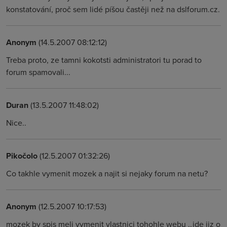
konstatování, proč sem lidé píšou častěji než na dslforum.cz.
Anonym
(14.5.2007 08:12:12)
Treba proto, ze tamni kokotsti administratori tu porad to
forum spamovali...
Duran
(13.5.2007 11:48:02)
Nice..
Pikočolo
(12.5.2007 01:32:26)
Co takhle vymenit mozek a najit si nejaky forum na netu?
Anonym
(12.5.2007 10:17:53)
mozek by spis meli vymenit vlastnici tohohle webu ..jde jiz o