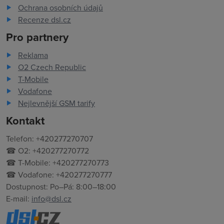
Ochrana osobních údajů
Recenze dsl.cz
Pro partnery
Reklama
O2 Czech Republic
T-Mobile
Vodafone
Nejlevnější GSM tarify
Kontakt
Telefon: +420277270707
☎ O2: +420277270772
☎ T-Mobile: +420277270773
☎ Vodafone: +420277270777
Dostupnost: Po–Pá: 8:00–18:00
E-mail:
info@dsl.cz