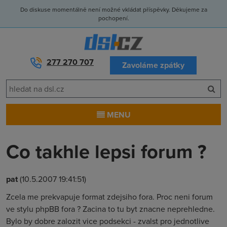
Do diskuse momentálně není možné vkládat příspěvky. Děkujeme za
pochopení.
277 270 707
Zavoláme zpátky
MENU
Co takhle lepsi forum ?
pat
(10.5.2007 19:41:51)
Zcela me prekvapuje format zdejsiho fora. Proc neni forum
ve stylu phpBB fora ? Zacina to tu byt znacne neprehledne.
Bylo by dobre zalozit vice podsekci - zvalst pro jednotlive