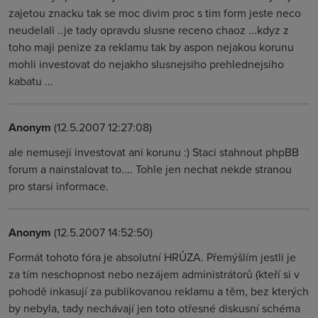
zajetou znacku tak se moc divim proc s tim form jeste neco
neudelali ..je tady opravdu slusne receno chaoz ...kdyz z
toho maji penize za reklamu tak by aspon nejakou korunu
mohli investovat do nejakho slusnejsiho prehlednejsiho
kabatu ...
Anonym
(12.5.2007 12:27:08)
ale nemuseji investovat ani korunu :) Staci stahnout phpBB
forum a nainstalovat to.... Tohle jen nechat nekde stranou
pro starsi informace.
Anonym
(12.5.2007 14:52:50)
Formát tohoto fóra je absolutní HRŮZA. Přemýšlím jestli je
za tím neschopnost nebo nezájem administrátorů (kteří si v
pohodě inkasují za publikovanou reklamu a těm, bez kterých
by nebyla, tady nechávají jen toto otřesné diskusní schéma