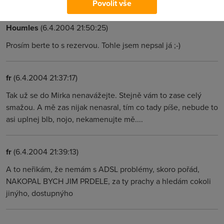
Povolit vše
Houmles
(6.4.2004 21:50:25)
Prosím berte to s rezervou. Tohle jsem nepsal já ;-)
fr
(6.4.2004 21:37:17)
Tak už se do Mirka nenavážejte. Stejně vám to zase celý
smažou. A mě zas nijak nenasral, tím co tady píše, nebude to
asi uplnej blb, nojo, nekamenujte mě....
fr
(6.4.2004 21:39:13)
A to neřikám, že nemám s ADSL problémy, skoro pořád,
NAKOPAL BYCH JIM PRDELE, za ty prachy a hledám cokoli
jinýho, dostupnýho