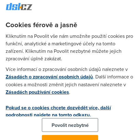
typové označení pro technologii vyvinutou pro vychvalování
českého ADSL. Původně měl být jen jeden, ale když zjistil,
že je proti němu přesila nespokojených uživatelů, tak se
Cookies férově a jasně
začal klonovat, aby vyrovnal síly. Jenže nějakou chybou teď
říká, že je to někdo jiný a přitom je to jen jeho kopie.
Kliknutím na Povolit vše nám umožníte použití cookies pro
funkční, analytické a marketingové účely na tomto
zařízení. Kliknutím na Povolit nezbytné můžete jejich
someone
(6.4.2004 17:46:11)
zpracování úplně zakázat.
LOOOOOOOOOL
Více informací o zpracování osobních údajů naleznete v
Zásadách o zpracování osobních údajů
. Další informace o
cookies a možnosti změnit jejich nastavení naleznete v
Miroslav Šilhavý
(6.4.2004 18:32:39)
Zásadách používání cookies
.
Nikdo jiný než já tu není, nebo se mýlím?
Pokud se o cookies chcete dozvědět více, další
podrobnosti najdete na tomto odkazu.
Houmles
(6.4.2004 19:49:49)
Povolit nezbytné
To byl jen takový vtip. (Prosím berte to s rezervou. Tohle
jsem nepsal já)