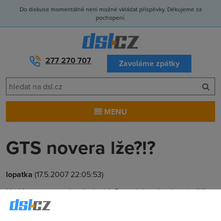
Do diskuse momentálně není možné vkládat příspěvky. Děkujeme za
pochopení.
277 270 707
Zavoláme zpátky
MENU
GTS novera lže?!?
lopatka
(17.5.2007 22:05:53)
Nedávno jsem si objednal adsl. Respektive dneska mi přišlo
první vyúčtování. To že si spletly a na adsl office mi
naúčtovaly místo 895 (toto je cena pro první tři měsíce) 395