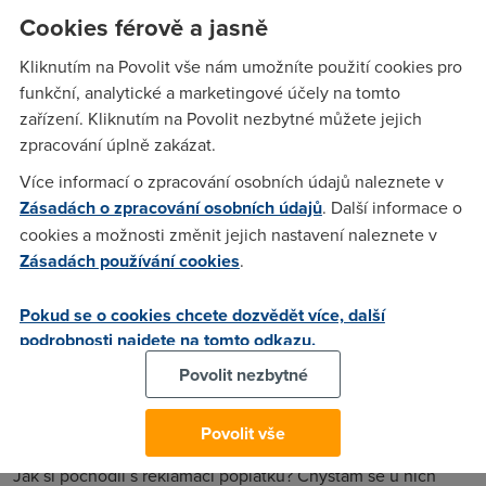
(cena pro první tři měsíce u adsl fun) to bych ještě přešel
Cookies férově a jasně
(přecejen chyba se vloudí, a sami ji uznaly). Ale tohle jsem si
konkrétně objednal:
Kliknutím na Povolit vše nám umožníte použití cookies pro
http://dancearena.xf.cz/adsl/formular.bmp a oni mi poslali že
funkční, analytické a marketingové účely na tomto
chcou za modem 2095 a za instalaci 990 bez dph, měsíční
zařízení. Kliknutím na Povolit nezbytné můžete jejich
tarif nebudu řešit. Bohužel ale s těmi poplatky za modem a
zpracování úplně zakázat.
cenou první měsíc mi řekly, že to trvalo do 31.3, jenže ve
Více informací o zpracování osobních údajů naleznete v
formuláři na jejich stránkách je tahle možnots s těmihle
Zásadách o zpracování osobních údajů
. Další informace o
cenym stále. Tak jako newim na čí straně je pravda.
cookies a možnosti změnit jejich nastavení naleznete v
Zásadách používání cookies
.
Bobromil
(18.5.2007 00:55:20)
Pokud se o cookies chcete dozvědět více, další
podrobnosti najdete na tomto odkazu.
Tak se jich zeptej kdy se byly naposledy vysrat a jestli
nemely v hovnech cervi
Povolit nezbytné
Povolit vše
Anonym
(24.5.2007 00:04:31)
Jak si pochodil s reklamací poplatků? Chystám se u nich