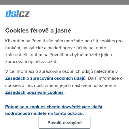
fr
(3.4.2004 09:23:27)
nejsou, už to běží. GTS Praha
Cookies férově a jasně
Kliknutím na Povolit vše nám umožníte použití cookies pro
fr
(3.4.2004 09:28:49)
funkční, analytické a marketingové účely na tomto
A jak! 470kbps, pingy 20ms. No to abych tu výpověď stáhnul
zařízení. Kliknutím na Povolit nezbytné můžete jejich
:-). To jsem nezažil za dva měsíce. Jenže to je jen porucha :(
zpracování úplně zakázat.
Více informací o zpracování osobních údajů naleznete v
Zásadách o zpracování osobních údajů
. Další informace o
Keddie
(3.4.2004 09:36:16)
cookies a možnosti změnit jejich nastavení naleznete v
Taky mam dojem, jakoby to bylo rychlejsi (ani ne tak prenos,
Zásadách používání cookies
.
jako odezvy). Prijde mi, ze ted vetsinou skoro ani nestacim
mrknout, nez se mi objevi kompletni stranka :o). No zaplat
Pokud se o cookies chcete dozvědět více, další
panbu za ty dary a at to vydrzi co nejdyl :o)).
podrobnosti najdete na tomto odkazu.
Povolit nezbytné
Anonym
(3.4.2004 09:38:43)