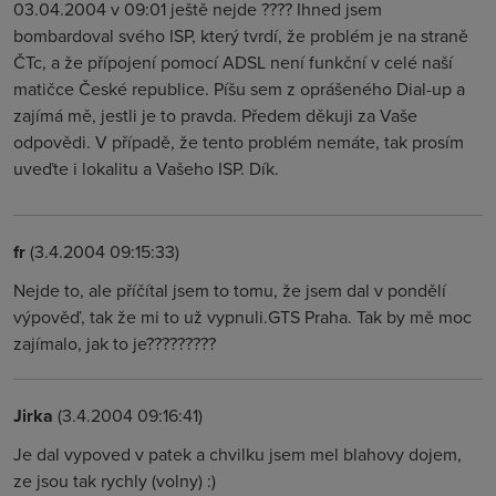
03.04.2004 v 09:01 ještě nejde ???? Ihned jsem
bombardoval svého ISP, který tvrdí, že problém je na straně
ČTc, a že přípojení pomocí ADSL není funkční v celé naší
matičce České republice. Píšu sem z oprášeného Dial-up a
zajímá mě, jestli je to pravda. Předem děkuji za Vaše
odpovědi. V případě, že tento problém nemáte, tak prosím
uveďte i lokalitu a Vašeho ISP. Dík.
fr
(3.4.2004 09:15:33)
Nejde to, ale příčítal jsem to tomu, že jsem dal v pondělí
výpověď, tak že mi to už vypnuli.GTS Praha. Tak by mě moc
zajímalo, jak to je?????????
Jirka
(3.4.2004 09:16:41)
Je dal vypoved v patek a chvilku jsem mel blahovy dojem,
ze jsou tak rychly (volny) :)