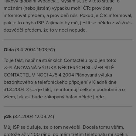
Takový globální výpadek... Myslím si, že v této situaci o
možném (nebo jistém) výpadku mohl ČTc providery
informovat předem, a provideři nás. Pokud je ČTc informoval,
pak je to chyba ISP. Zajímalo by mě, jestli se někdo z vás/nás
dozvěděl předem, že to v noci nepude.
Olda
(3.4.2004 11:03:52)
To je fakt, např na stránkách Contactelu bylo jen toto:
>>PLÁNOVANÁ VÝLUKA NĚKTERÝCH SLUŽEB SÍTĚ
CONTACTEL V NOCI 4./5.4.2004 Plánovaná výluka
bezdrátového a telefonického připojení v Kladně dne
31.3.2004 >>...a je fakt, že informují celkem podrobně a o
všem, tak asi bude zakopaný hafan někde jinde.
y2k
(3.4.2004 12:09:24)
Můj ISP se dušuje, že o tom nevěděl. Docela tomu věřím,
protože až v 1:00 ráno, po mém třetím telefonátu mi sdělili,