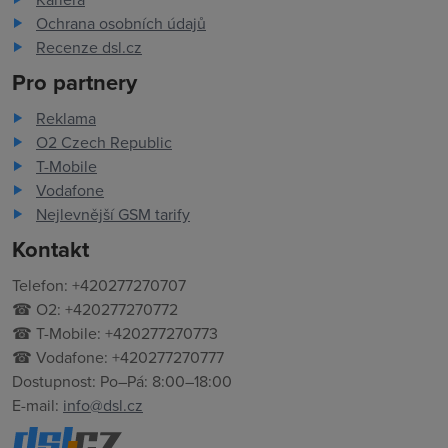
Ochrana osobních údajů
Recenze dsl.cz
Pro partnery
Reklama
O2 Czech Republic
T-Mobile
Vodafone
Nejlevnější GSM tarify
Kontakt
Telefon: +420277270707
☎ O2: +420277270772
☎ T-Mobile: +420277270773
☎ Vodafone: +420277270777
Dostupnost: Po–Pá: 8:00–18:00
E-mail:
info@dsl.cz