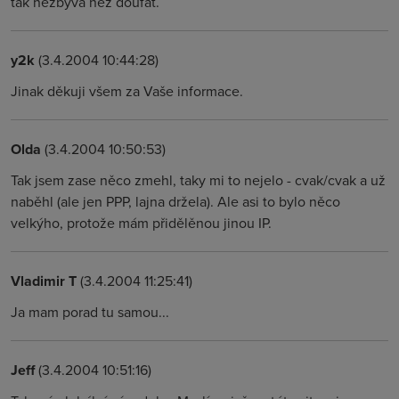
tak nezbývá než doufat.
y2k
(3.4.2004 10:44:28)
Jinak děkuji všem za Vaše informace.
Olda
(3.4.2004 10:50:53)
Tak jsem zase něco zmehl, taky mi to nejelo - cvak/cvak a už
naběhl (ale jen PPP, lajna držela). Ale asi to bylo něco
velkýho, protože mám přidělěnou jinou IP.
Vladimir T
(3.4.2004 11:25:41)
Ja mam porad tu samou...
Jeff
(3.4.2004 10:51:16)