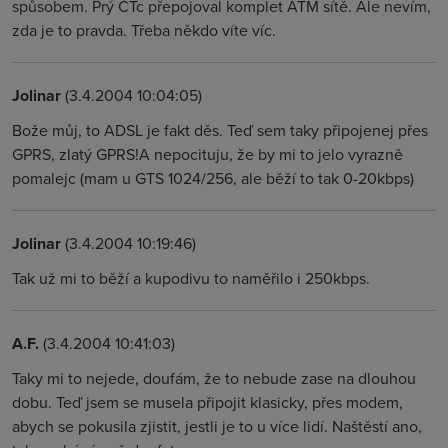
spůsobem. Prý ČTc přepojoval komplet ATM sítě. Ale nevím,
zda je to pravda. Třeba někdo víte víc.
Jolinar
(3.4.2004 10:04:05)
Bože můj, to ADSL je fakt děs. Teď sem taky připojenej přes
GPRS, zlatý GPRS!A nepocituju, že by mi to jelo vyrazně
pomalejc (mam u GTS 1024/256, ale běží to tak 0-20kbps)
Jolinar
(3.4.2004 10:19:46)
Tak už mi to běží a kupodivu to naměřilo i 250kbps.
A.F.
(3.4.2004 10:41:03)
Taky mi to nejede, doufám, že to nebude zase na dlouhou
dobu. Teď jsem se musela připojit klasicky, přes modem,
abych se pokusila zjistit, jestli je to u více lidí. Naštěstí ano,