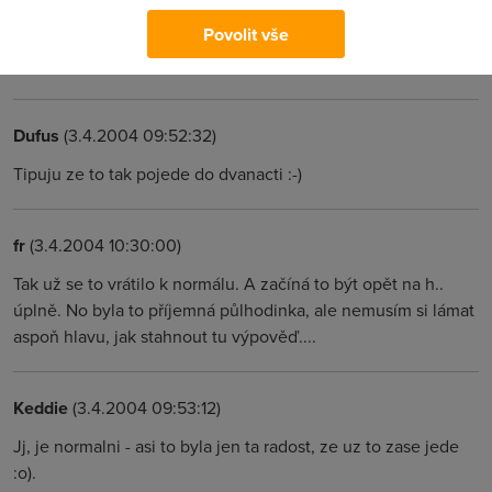
Povolit vše
Neboj.. až stahovači zase nasadí svoje multithreadové
prográmky po tom výpadku, tak to bude tam kde bylo...
Dufus
(3.4.2004 09:52:32)
Tipuju ze to tak pojede do dvanacti :-)
fr
(3.4.2004 10:30:00)
Tak už se to vrátilo k normálu. A začíná to být opět na h..
úplně. No byla to příjemná půlhodinka, ale nemusím si lámat
aspoň hlavu, jak stahnout tu výpověď....
Keddie
(3.4.2004 09:53:12)
Jj, je normalni - asi to byla jen ta radost, ze uz to zase jede
:o).