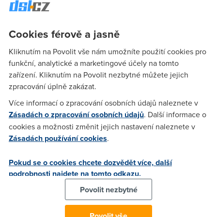
Anonym
(19.5.2007 14:21:31)
Cookies férově a jasně
staci zmenit pripojovaci port na 443
Kliknutím na Povolit vše nám umožníte použití cookies pro
funkční, analytické a marketingové účely na tomto
zařízení. Kliknutím na Povolit nezbytné můžete jejich
Anonym
(19.5.2007 16:55:14)
zpracování úplně zakázat.
staci abys ty a tve kontakty presly na MSN a mas po
Více informací o zpracování osobních údajů naleznete v
problemech
Zásadách o zpracování osobních údajů
. Další informace o
cookies a možnosti změnit jejich nastavení naleznete v
Zásadách používání cookies
.
Anonym
(19.5.2007 17:31:27)
msn neni tak dobre. Mnohem lepsi je Jabber, je to
Pokud se o cookies chcete dozvědět více, další
opensource a ma narozdil od ICQ vyresene kodovani.
podrobnosti najdete na tomto odkazu.
Povolit nezbytné
Anonym
(19.5.2007 20:13:03)
Povolit vše
Omg, jdete uz s tim nekonecnym flame icq/msn/jabber