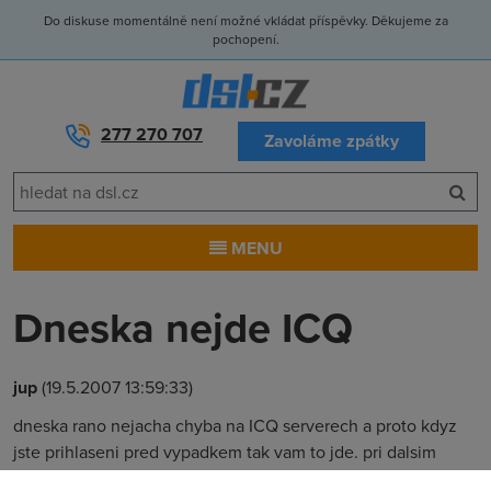
Do diskuse momentálně není možné vkládat příspěvky. Děkujeme za
pochopení.
277 270 707
Zavoláme zpátky
MENU
Dneska nejde ICQ
jup
(19.5.2007 13:59:33)
dneska rano nejacha chyba na ICQ serverech a proto kdyz
jste prihlaseni pred vypadkem tak vam to jde. pri dalsim
prihlaseni je sluzba nedostupna!