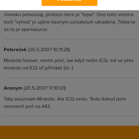
nekam. Uz vidim jak se vsechny kontakty kvuli jednomu
cloveku presouvaj, protoze neco je "lepsi". Ono totiz vetsina
tech "vyhod" je uplne beznym uzivatelum ukradena. Treba to
ze to je opensource.
Petereček
(20.5.2007 10:11:28)
Miranda forever, nevím proč, lae když nešlo ICQ, mě se přes
mirandu na ICQ síť přihlásit šlo :)
Anonym
(20.5.2007 17:10:01)
Taky pouzivam Mirandu. Ale ICQ neslo. Teda dokud jsem
nezmenil port na 443.