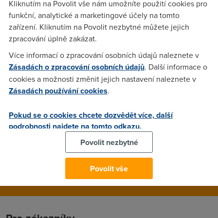
Kliknutím na Povolit vše nám umožníte použití cookies pro
http://www.travian.cz/?uc=cz3_65064
funkční, analytické a marketingové účely na tomto
zařízení. Kliknutím na Povolit nezbytné můžete jejich
zpracování úplně zakázat.
Anonym
(27.5.2007 21:23:38)
Více informací o zpracování osobních údajů naleznete v
podvodnej link, spravnej je www.travian.cz ten jeho NIKDY
Zásadách o zpracování osobních údajů
. Další informace o
nepouzivejte, jedna se o podvod.
cookies a možnosti změnit jejich nastavení naleznete v
Zásadách používání cookies
.
Prema
(28.5.2007 12:25:24)
Pokud se o cookies chcete dozvědět více, další
Dost trapny jak si nekdo chce vydelat nejaky zlaty ve hre
podrobnosti najdete na tomto odkazu.
tim, ze s tim otravuje na foru o adsl...fakt jsi ubozak a jenom
Povolit nezbytné
tady zbytecne zabiras misto...
Povolit vše