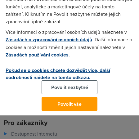
dobrej podfuk,když se zvyšovala rychlost tak se mělo
funkční, analytické a marketingové účely na tomto
automaticky zvýšit i omezení počtu stáhnutejch dat.To dá
zařízení. Kliknutím na Povolit nezbytné můžete jejich
rozum,néééé!!!!!!!!!!!!!!!!!!!!!
zpracování úplně zakázat.
Více informací o zpracování osobních údajů naleznete v
Zásadách o zpracování osobních údajů
. Další informace o
Anonym
(31.5.2007 17:13:10)
cookies a možnosti změnit jejich nastavení naleznete v
pokud chces zachovat O2 tak doporucuju prejit na tarif
Zásadách používání cookies
.
extreme.. tam se o data starat nemusis.. nebo risknout
levnejsi CRa premium adsl kde se u novejch tarifu nevi jesli
Pokud se o cookies chcete dozvědět více, další
maj naky omezeni
podrobnosti najdete na tomto odkazu.
Povolit nezbytné
Povolit vše
Pro zákazníky
Dostupnost internetu