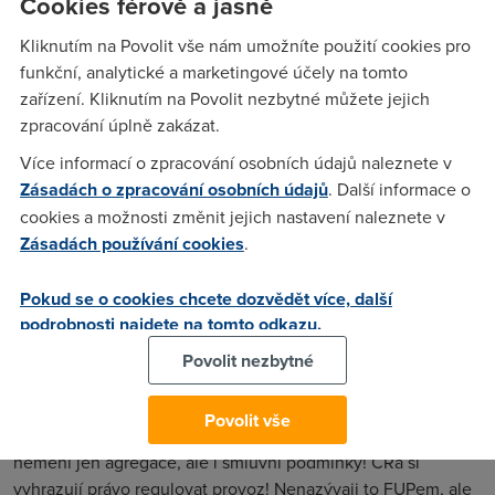
Cookies férově a jasně
většího stahování...Lokalita Olomouc...děkuji za odpovědi
Kliknutím na Povolit vše nám umožníte použití cookies pro
funkční, analytické a marketingové účely na tomto
Nargon
(1.6.2007 08:48:52)
zařízení. Kliknutím na Povolit nezbytné můžete jejich
zpracování úplně zakázat.
Nevim jak u CRa, ale obecne se agregace moc neprojevuje,
takze je urcite lepsi vzit rychlejsi sluzbu.
Více informací o zpracování osobních údajů naleznete v
Zásadách o zpracování osobních údajů
. Další informace o
cookies a možnosti změnit jejich nastavení naleznete v
Anonym
(1.6.2007 22:22:10)
Zásadách používání cookies
.
no ja nevim, ten 10mbit jede jen 7,5mbit a kdyz zavolas na
infolinku tak ti reknou ze to nejede plnou rychlosti prave
Pokud se o cookies chcete dozvědět více, další
podrobnosti najdete na tomto odkazu.
kvuli 1:50 agregaci
Povolit nezbytné
alex
(1.6.2007 17:00:09)
Povolit vše
Jelikož jsem se sám pídil, zjistil jsem, že přestupem se
nemění jen agregace, ale i smluvní podmínky! ČRa si
vyhrazují právo regulovat provoz! Nenazývaji to FUPem, ale