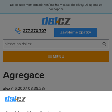
Do diskuse momentálně není možné vkládat příspěvky. Děkujeme za
pochopení.
277 270 707
Zavoláme zpátky
MENU
Agregace
alex
(1.6.2007 08:38:28)
Mám 1mbit s agregací 1:20 od ČRa, je výhodnější přestoupit
na 2Mbit s agregací 1:50 ? chci používat připojení výhledově
asi pro 4 pc...v budoucnu možná i víc..8 pc... snad bez