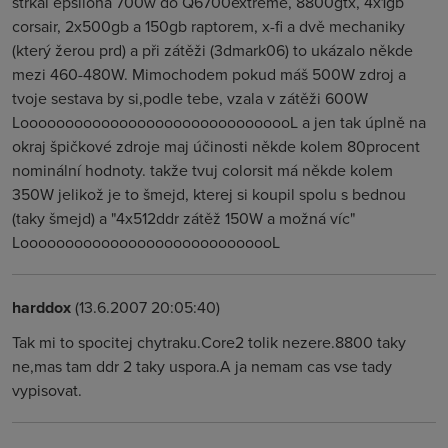
strkal epsilona 700w do Q6700extreme, 8800gtx, 4x1gb
corsair, 2x500gb a 150gb raptorem, x-fi a dvě mechaniky
(který žerou prd) a při zátěži (3dmark06) to ukázalo někde
mezi 460-480W. Mimochodem pokud máš 500W zdroj a
tvoje sestava by si,podle tebe, vzala v zátěži 600W
LooooooooooooooooooooooooooooooL a jen tak úplně na
okraj špičkové zdroje maj účinosti někde kolem 80procent
nominální hodnoty. takže tvuj colorsit má někde kolem
350W jelikož je to šmejd, kterej si koupil spolu s bednou
(taky šmejd) a "4x512ddr zátěž 150W a možná víc"
LooooooooooooooooooooooooooooL
harddox
(13.6.2007 20:05:40)
Tak mi to spocitej chytraku.Core2 tolik nezere.8800 taky
ne,mas tam ddr 2 taky uspora.A ja nemam cas vse tady
vypisovat.