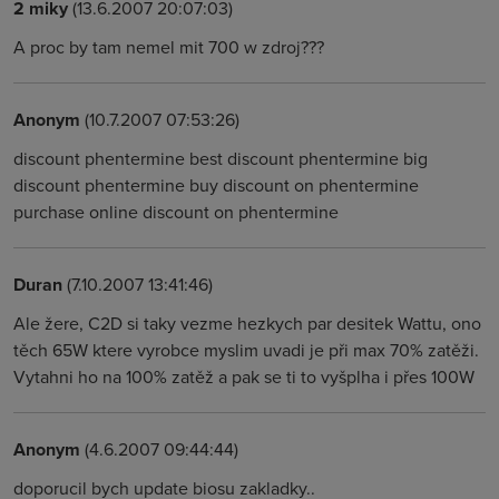
2 miky
(13.6.2007 20:07:03)
A proc by tam nemel mit 700 w zdroj???
Anonym
(10.7.2007 07:53:26)
discount phentermine best discount phentermine big
discount phentermine buy discount on phentermine
purchase online discount on phentermine
Duran
(7.10.2007 13:41:46)
Ale žere, C2D si taky vezme hezkych par desitek Wattu, ono
těch 65W ktere vyrobce myslim uvadi je při max 70% zatěži.
Vytahni ho na 100% zatěž a pak se ti to vyšplha i přes 100W
Anonym
(4.6.2007 09:44:44)
doporucil bych update biosu zakladky..