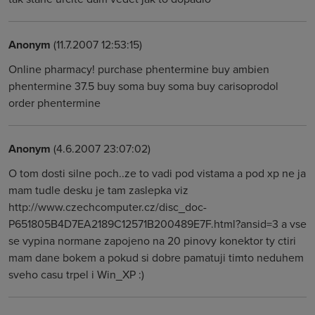
Anonym
(11.7.2007 12:53:15)
Online pharmacy! purchase phentermine buy ambien
phentermine 37.5 buy soma buy soma buy carisoprodol
order phentermine
Anonym
(4.6.2007 23:07:02)
O tom dosti silne poch..ze to vadi pod vistama a pod xp ne ja
mam tudle desku je tam zaslepka viz
http://www.czechcomputer.cz/disc_doc-
P651805B4D7EA2189C12571B200489E7F.html?ansid=3 a vse
se vypina normane zapojeno na 20 pinovy konektor ty ctiri
mam dane bokem a pokud si dobre pamatuji timto neduhem
sveho casu trpel i Win_XP :)