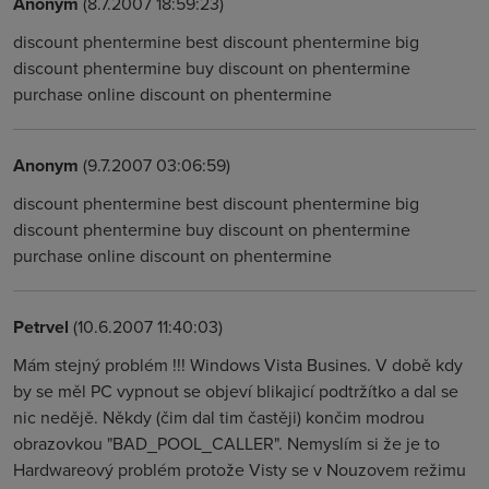
Anonym
(8.7.2007 18:59:23)
discount phentermine best discount phentermine big
discount phentermine buy discount on phentermine
purchase online discount on phentermine
Anonym
(9.7.2007 03:06:59)
discount phentermine best discount phentermine big
discount phentermine buy discount on phentermine
purchase online discount on phentermine
Petrvel
(10.6.2007 11:40:03)
Mám stejný problém !!! Windows Vista Busines. V době kdy
by se měl PC vypnout se objeví blikajicí podtržítko a dal se
nic nedějě. Někdy (čim dal tim častěji) končim modrou
obrazovkou "BAD_POOL_CALLER". Nemyslím si že je to
Hardwareový problém protože Visty se v Nouzovem režimu