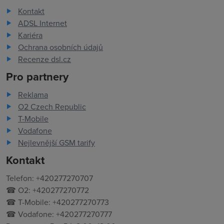
Kontakt
ADSL Internet
Kariéra
Ochrana osobních údajů
Recenze dsl.cz
Pro partnery
Reklama
O2 Czech Republic
T-Mobile
Vodafone
Nejlevnější GSM tarify
Kontakt
Telefon: +420277270707
☎ O2: +420277270772
☎ T-Mobile: +420277270773
☎ Vodafone: +420277270777