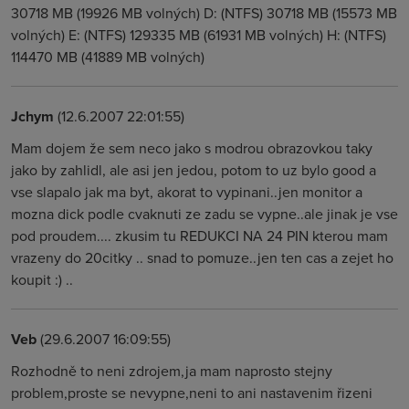
30718 MB (19926 MB volných) D: (NTFS) 30718 MB (15573 MB
volných) E: (NTFS) 129335 MB (61931 MB volných) H: (NTFS)
114470 MB (41889 MB volných)
Jchym
(12.6.2007 22:01:55)
Mam dojem že sem neco jako s modrou obrazovkou taky
jako by zahlidl, ale asi jen jedou, potom to uz bylo good a
vse slapalo jak ma byt, akorat to vypinani..jen monitor a
mozna dick podle cvaknuti ze zadu se vypne..ale jinak je vse
pod proudem.... zkusim tu REDUKCI NA 24 PIN kterou mam
vrazeny do 20citky .. snad to pomuze..jen ten cas a zejet ho
koupit :) ..
Veb
(29.6.2007 16:09:55)
Rozhodně to neni zdrojem,ja mam naprosto stejny
problem,proste se nevypne,neni to ani nastavenim řizeni