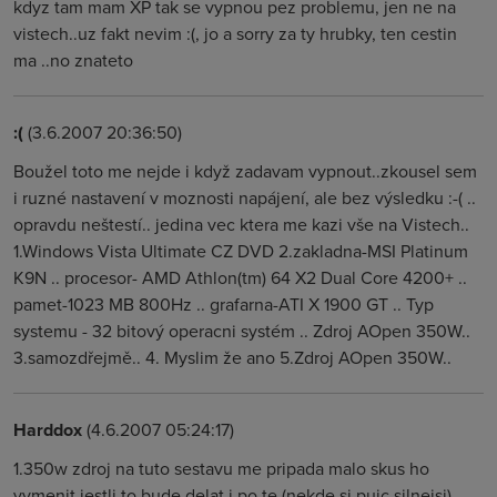
kdyz tam mam XP tak se vypnou pez problemu, jen ne na
vistech..uz fakt nevim :(, jo a sorry za ty hrubky, ten cestin
ma ..no znateto
:(
(3.6.2007 20:36:50)
Boužel toto me nejde i když zadavam vypnout..zkousel sem
i ruzné nastavení v moznosti napájení, ale bez výsledku :-( ..
opravdu neštestí.. jedina vec ktera me kazi vše na Vistech..
1.Windows Vista Ultimate CZ DVD 2.zakladna-MSI Platinum
K9N .. procesor- AMD Athlon(tm) 64 X2 Dual Core 4200+ ..
pamet-1023 MB 800Hz .. grafarna-ATI X 1900 GT .. Typ
systemu - 32 bitový operacni systém .. Zdroj AOpen 350W..
3.samozdřejmě.. 4. Myslim že ano 5.Zdroj AOpen 350W..
Harddox
(4.6.2007 05:24:17)
1.350w zdroj na tuto sestavu me pripada malo skus ho
vymenit jestli to bude delat i po te (nekde si pujc silnejsi)