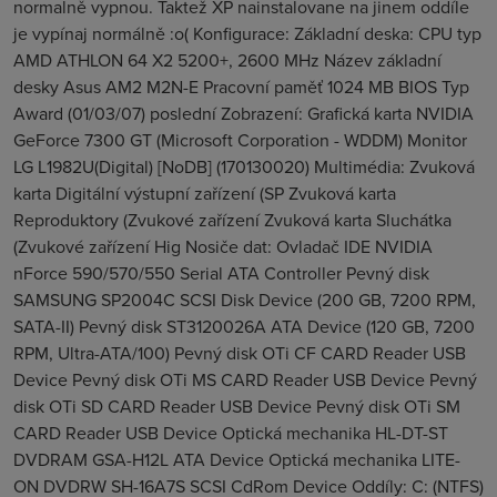
normalně vypnou. Taktež XP nainstalovane na jinem oddíle
je vypínaj normálně :o( Konfigurace: Základní deska: CPU typ
AMD ATHLON 64 X2 5200+, 2600 MHz Název základní
desky Asus AM2 M2N-E Pracovní paměť 1024 MB BIOS Typ
Award (01/03/07) poslední Zobrazení: Grafická karta NVIDIA
GeForce 7300 GT (Microsoft Corporation - WDDM) Monitor
LG L1982U(Digital) [NoDB] (170130020) Multimédia: Zvuková
karta Digitální výstupní zařízení (SP Zvuková karta
Reproduktory (Zvukové zařízení Zvuková karta Sluchátka
(Zvukové zařízení Hig Nosiče dat: Ovladač IDE NVIDIA
nForce 590/570/550 Serial ATA Controller Pevný disk
SAMSUNG SP2004C SCSI Disk Device (200 GB, 7200 RPM,
SATA-II) Pevný disk ST3120026A ATA Device (120 GB, 7200
RPM, Ultra-ATA/100) Pevný disk OTi CF CARD Reader USB
Device Pevný disk OTi MS CARD Reader USB Device Pevný
disk OTi SD CARD Reader USB Device Pevný disk OTi SM
CARD Reader USB Device Optická mechanika HL-DT-ST
DVDRAM GSA-H12L ATA Device Optická mechanika LITE-
ON DVDRW SH-16A7S SCSI CdRom Device Oddíly: C: (NTFS)