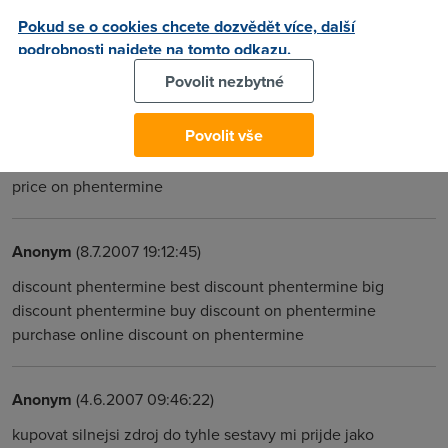
(opravdu jen mirne) pomalejsi nez pod 32bit windows
Pokud se o cookies chcete dozvědět více, další
podrobnosti najdete na tomto odkazu.
Anonym
(26.6.2007 14:00:32)
Povolit nezbytné
Hello, peolpe! buy viagra, buy viagra online buy cialis, buy
Povolit vše
cheap cialis buy phentermine, buy cheapest phentermine
viagra online, order viagra online cheap phentermine, best
price on phentermine
Anonym
(8.7.2007 19:12:45)
discount phentermine best discount phentermine big
discount phentermine buy discount on phentermine
purchase online discount on phentermine
Anonym
(4.6.2007 09:46:22)
kupovat silnejsi zdroj do tyhle sestavy mi prijde jako