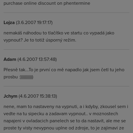
purchase online discount on phentermine
Lojza
(3.6.2007 19:17:17)
nemakáš náhodou to tlačítko ve startu co vypadá jako
vypnout? Je to totiž úsporný režim.
Adam
(4.6.2007 13:57:48)
Přesně tak...To je první co mě napadlo jak jsem četl tu jeho
prosbu :)))))))))))
Jchym
(4.6.2007 15:38:13)
nene, mam to nastaveny na vypnuti, a i kdyby, zkousel sem i
vedte na tu sipecku a zadavam vypnout.. v moznostech
napajeni v ovladacich panelech se to da nastavit, ale me se
proste ty visty nevypnou uplne od zdroje, to je zajimavi ze