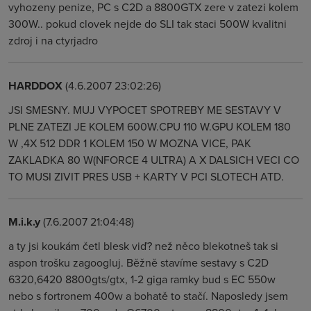
vyhozeny penize, PC s C2D a 8800GTX zere v zatezi kolem
300W.. pokud clovek nejde do SLI tak staci 500W kvalitni
zdroj i na ctyrjadro
HARDDOX
(4.6.2007 23:02:26)
JSI SMESNY. MUJ VYPOCET SPOTREBY ME SESTAVY V
PLNE ZATEZI JE KOLEM 600W.CPU 110 W.GPU KOLEM 180
W ,4X 512 DDR 1 KOLEM 150 W MOZNA VICE, PAK
ZAKLADKA 80 W(NFORCE 4 ULTRA) A X DALSICH VECI CO
TO MUSI ZIVIT PRES USB + KARTY V PCI SLOTECH ATD.
M.i.k.y
(7.6.2007 21:04:48)
a ty jsi koukám četl blesk viď? než něco blekotneš tak si
aspon trošku zagoogluj. Běžně stavíme sestavy s C2D
6320,6420 8800gts/gtx, 1-2 giga ramky bud s EC 550w
nebo s fortronem 400w a bohatě to stačí. Naposledy jsem