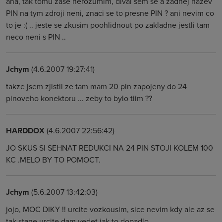
aha, tak tomu zase nerozumim, dival sem se a zadnej nazev
PIN na tym zdroji neni, znaci se to presne PIN ? ani nevim co
to je :( .. jeste se zkusim poohlidnout po zakladne jestli tam
neco neni s PIN ..
Jchym
(4.6.2007 19:27:41)
takze jsem zjistil ze tam mam 20 pin zapojeny do 24
pinoveho konektoru ... zeby to bylo tiim ??
HARDDOX
(4.6.2007 22:56:42)
JO SKUS SI SEHNAT REDUKCI NA 24 PIN STOJI KOLEM 100
KC .MELO BY TO POMOCT.
Jchym
(5.6.2007 13:42:03)
jojo, MOC DIKY !! urcite vozkousim, sice nevim kdy ale az se
tak stane urcite dam vedet jak to dopadlo