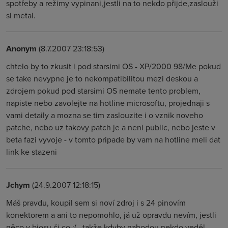
spotřeby a režimy vypinani,jestli na to nekdo přijde,zaslouži
si metal.
Anonym
(8.7.2007 23:18:53)
chtelo by to zkusit i pod starsimi OS - XP/2000 98/Me pokud
se take nevypne je to nekompatibilitou mezi deskou a
zdrojem pokud pod starsimi OS nemate tento problem,
napiste nebo zavolejte na hotline microsoftu, projednaji s
vami detaily a mozna se tim zaslouzite i o vznik noveho
patche, nebo uz takovy patch je a neni public, nebo jeste v
beta fazi vyvoje - v tomto pripade by vam na hotline meli dat
link ke stazeni
Jchym
(24.9.2007 12:18:15)
Máš pravdu, koupil sem si noví zdroj i s 24 pinovím
konektorem a ani to nepomohlo, já už opravdu nevím, jestli
něco v biosu či co :(.. takže kdyby nahodou nekdo veděl