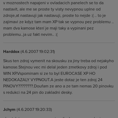
v moznostech napajeni v ovladacich panelech se to da
nastavit, ale me se proste ty visty nevypnou uplne od
zdroje,at nastavuji jak nastavuji, proste to nejde :( .. to je
zajimavi ze kdyz tam mam XP tak se vypnou pez problemu ..
mam dva kamose kterí je maji taky a vypinani pez
problemu..ja uz fakt nevim.. :(
Harddox
(4.6.2007 19:02:31)
Skus ten zdroj vymenit na skousku za jiny treba od nejakyho
kamose.Stejnou vec mi delal jeden zmetkovy zdroj i pod
WIN XP.Vspominam si ze to byl EUROCASE XP HO
NEDOKAZALY VYPNOUT.A jeste dotaz je ten zdroj 24
PINOVY????????.Doufam ze ano a ze tam nemas 20 pinovku
s redukci na 24 pin do zakladni desky.
Jchym
(4.6.2007 19:20:33)