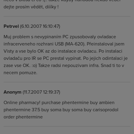
dejte prosím vědět, díííky !
Petrvel
(6.10.2007 16:10:47)
Muj problem s nevypinaním PC zpusobovaly ovladace
infracerveneho rozhrani USB (MA-620). Přeinstaloval jsem
Visty a vse bylo OK az do instalace ovladacu. Po instalaci
ovladaču pro IR se PC prestal vypínat. Po jejich odintalaci je
zase vse OK. :o) Takze radsi nepouzivam infra. Snad ti to v
necem pomuze.
Anonym
(11.7.2007 12:19:37)
Online pharmacy! purchase phentermine buy ambien
phentermine 37.5 buy soma buy soma buy carisoprodol
order phentermine