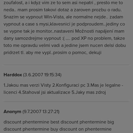
zoufalost, a i kdyz vim ze to sem asi nepatri , presto me to
neda.. mam prosim takovi dotaz a zaroven prozbu o radu.
Snazim se vypnout Win-Vista, ale normalne nejde.. zadam
vypnout a case s mysi,klavesnici je podproudem..jediny co
se vypne tak je monitor..nastaveni Možnosti napájení mam
dany samozdrejme vypnout :( .... pod XP no problem, takze
toto me opravdu velmi vadi a jedine jsem nucen delsi dobu
pridrzet tl. aby me vypl..prosim o pomoc, dekuji
Harddox
(3.6.2007 19:15:34)
1.Jakou mas verzi Visty 2.Konfiguraci pc 3.Mas je legalne -
licenci 4.Stahoval jsi aktualizace 5.Jaky mas zdroj
Anonym
(9.7.2007 13:27:21)
discount phentermine best discount phentermine big
discount phentermine buy discount on phentermine