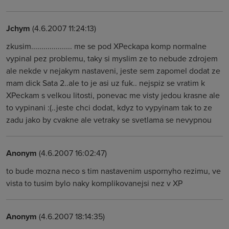
Jchym
(4.6.2007 11:24:13)
zkusim.................... me se pod XPeckapa komp normalne
vypinal pez problemu, taky si myslim ze to nebude zdrojem
ale nekde v nejakym nastaveni, jeste sem zapomel dodat ze
mam dick Sata 2..ale to je asi uz fuk.. nejspiz se vratim k
XPeckam s velkou litosti, ponevac me visty jedou krasne ale
to vypinani :(..jeste chci dodat, kdyz to vypyinam tak to ze
zadu jako by cvakne ale vetraky se svetlama se nevypnou
Anonym
(4.6.2007 16:02:47)
to bude mozna neco s tim nastavenim uspornyho rezimu, ve
vista to tusim bylo naky komplikovanejsi nez v XP
Anonym
(4.6.2007 18:14:35)