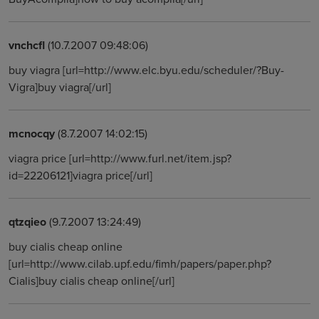
vnchcfl
(10.7.2007 09:48:06)
buy viagra [url=http://www.elc.byu.edu/scheduler/?Buy-
Vigra]buy viagra[/url]
mcnocqy
(8.7.2007 14:02:15)
viagra price [url=http://www.furl.net/item.jsp?
id=22206121]viagra price[/url]
qtzqieo
(9.7.2007 13:24:49)
buy cialis cheap online
[url=http://www.cilab.upf.edu/fimh/papers/paper.php?
Cialis]buy cialis cheap online[/url]