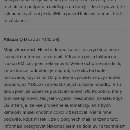
technickou podporu a uvidíš jak na tom jsi. Je ale pravda, že
základní zrychlení je do 2Mb a pokud linka víc neumí, tak ti
to zůstane...
Altazar
(21.6.2007 10:10:29)
Moje zkusenost. Hned v dubnu jsem si na zrychlujeme.cz
zazadal o informaci na e-mail. V kvetnu prisla faktura na
sluzbu 6M, coz jsem reklamoval. Velice ochotne mi sdelili,
ze fakturacni oddeleni je napred, a ze sluzba bude
nastavena, kdyz si na O2 prodejne vyzvednu novy modem
podporujici ADSL2+ Annex B z jejich uzasne nabidky. V tu
dobu jsem jiz uspesne pouzival modem US-Robotics, ktery
toto vse splnoval, tak jsem vyjadril nesouhlas, zvlaste, kdyz
O2 inzeruje, ze vse probehne automaticky, aniz bych
kamkoliv musel chodit a cokoliv zarizovat. Velmi mne
pobavilo, kdyz mi rekli, ze v pokynech maji narizeno tuto
informaci poskytovat Nakonec jsem se domluvil s technikem