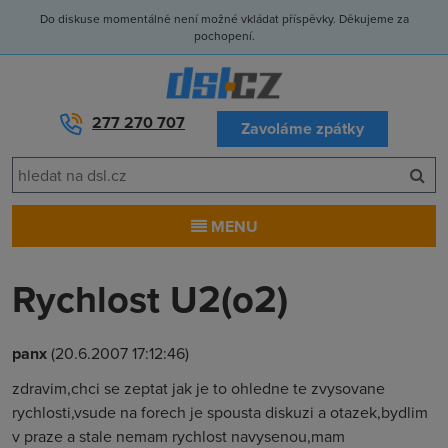
Do diskuse momentálně není možné vkládat příspěvky. Děkujeme za
pochopení.
277 270 707
Zavoláme zpátky
MENU
Rychlost U2(o2)
panx
(20.6.2007 17:12:46)
zdravim,chci se zeptat jak je to ohledne te zvysovane
rychlosti,vsude na forech je spousta diskuzi a otazek,bydlim
v praze a stale nemam rychlost navysenou,mam