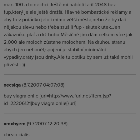
max. 100 a to nechci.Ještě mi nabídli tarif 2048 bez
fup,který je ale ještě dražší. Hlavně bombastické reklamy a
aby to v pořádku jelo i mimo větší města,nebo že by dali
nějakou slevu nebo třeba zrušili fup - skutek utek.Jen
zákazníku plať a drž hubu.Měsíčně jim dám celkem více jak
2.000 ale moloch zůstane molochem. Na druhou stranu
abych jen nehaněl,spojení je stabilní,minimální
výpadky,dráty jsou dráty.Ale tu optiku by sem už také mohli
přivést :-))
xecsiqa
(8.7.2007 04:07:08)
buy viagra onlie [url=http://www.furl.net/item.jsp?
id=22206121]buy viagra onlie[/url]
xmxhyem
(9.7.2007 12:20:38)
cheap cialis