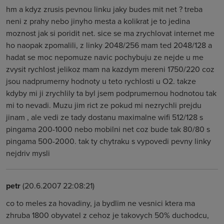
hm a kdyz zrusis pevnou linku jaky budes mit net ? treba
neni z prahy nebo jinyho mesta a kolikrat je to jedina
moznost jak si poridit net. sice se ma zrychlovat internet me
ho naopak zpomalili, z linky 2048/256 mam ted 2048/128 a
hadat se moc nepomuze navic pochybuju ze nejde u me
zvysit rychlost jelikoz mam na kazdym mereni 1750/220 coz
jsou nadprumerny hodnoty u teto rychlosti u O2. takze
kdyby mi ji zrychlily ta byl jsem podprumernou hodnotou tak
mi to nevadi. Muzu jim rict ze pokud mi nezrychli prejdu
jinam , ale vedi ze tady dostanu maximalne wifi 512/128 s
pingama 200-1000 nebo mobilni net coz bude tak 80/80 s
pingama 500-2000. tak ty chytraku s vypovedi pevny linky
nejdriv mysli
petr
(20.6.2007 22:08:21)
co to meles za hovadiny, ja bydlim ne vesnici ktera ma
zhruba 1800 obyvatel z cehoz je takovych 50% duchodcu,