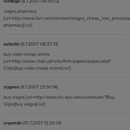
vcfdkge
(8.7.2007 04:19:02)
viagra pharmacy
[url=http://www.furl.net/members/viagra_cheap_low_price]via
pharmacy[/url]
asforbh
(9.7.2007 08:37:31)
buy cialis cheap online
[url=http://www.cilab.upf.edu/fimh/papers/paper.php?
Cialis]buy cialis cheap online[/url]
zrjqeeo
(9.7.2007 23:50:14)
buy viagra [url=http://www.elc.byu.edu/scheduler/?Buy-
Vigra]buy viagra[/url]
srqvmdn
(10.7.2007 13:33:01)