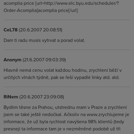
acomplia price [url=http://www.elc.byu.edu/scheduler/?
Order-Acomplia]acomplia price[/url]
CeL78
(20.6.2007 20:08:51)
Dam ti radu musis vytrvat a porad volat.
Anonym
(21.6.2007 09:03:39)
Hlavně nemá cenu volat každou hodinu, zrychlení běží v
určitých vlnách týdně, pak se řeší vypadlé linky atd. atd.
RiNem
(20.6.2007 23:09:08)
Bydlim těsne za Prahou, utstrednu mam v Praze a zrychlení
jsem se také ještě nedočkal. Ačkoliv na www.zrychlujeme je
informace, že už byla rychlost navýšena 98% klientů (tedy
presneji ta informace tam je v nezměněné podobě už tři