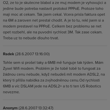
O2, ze to je skutecne blabol a ze muj modem je vyhovujici a
jedine bude potreba nastavit protokol PPPoE. Protoze toho
maji moc at cekam. Tak jsem cekal. Vcera prisla faktura opet
na 6M a zaroven net prestal chodit. A je to tu, rekl jsem si a
modem prestavel na PPPoE. Celkem bez problemu se net
opet rozbehl, ale na puvodni rychlost 3M. Tak zase cekam.
Treba uz to nebude dlouho trvat.
Radek
(28.6.2007 13:16:00)
Tohle sem si prošel taky a 6MB mě funguje tak týden. Mám
Zyxel Wifi modem. Problém je že tobě tobě to fungoat za
žádnou cenu nebude, když nebudeš mít modem ADSL2, na
který ti přišla nabídka za zvýhodněnou cenu.Od rychlosti
6MB a víc DSLAM jede na ADSL2+ a to ti ten US Robotics
nevezme.
Anonym
(28.6.2007 13:32:47)