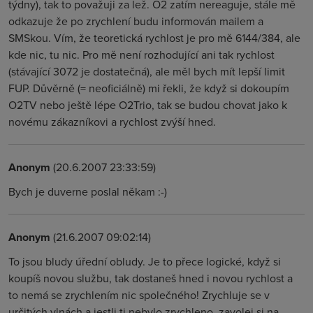
týdny), tak to považuji za lež. O2 zatím nereaguje, stále mě
odkazuje že po zrychlení budu informován mailem a
SMSkou. Vím, že teoretická rychlost je pro mě 6144/384, ale
kde nic, tu nic. Pro mě není rozhodující ani tak rychlost
(stávající 3072 je dostatečná), ale měl bych mít lepší limit
FUP. Důvěrně (= neoficiálně) mi řekli, že když si dokoupím
O2TV nebo ještě lépe O2Trio, tak se budou chovat jako k
novému zákazníkovi a rychlost zvýší hned.
Anonym
(20.6.2007 23:33:59)
Bych je duverne poslal někam :-)
Anonym
(21.6.2007 09:02:14)
To jsou bludy úřední obludy. Je to přece logické, když si
koupíš novou službu, tak dostaneš hned i novou rychlost a
to nemá se zrychlením nic společného! Zrychluje se v
určitých vlnách a jestli ti nebylo zrychleno, zavolej si na