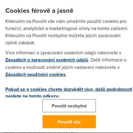
jediny net co sem kdy mel pres pevnou linku byl dial-up
Cookies férově a jasně
jeste od byvaleho telekomu ale to uz je hodne davno
Kliknutím na Povolit vše nám umožníte použití cookies pro
funkční, analytické a marketingové účely na tomto zařízení.
sxhkaau
(8.7.2007 01:56:47)
Kliknutím na Povolit nezbytné můžete jejich zpracování
úplně zakázat.
cheap viagra [url=http://www.furl.net/item.jsp?
id=22206121]cheap viagra[/url]
Více informací o zpracování osobních údajů naleznete v
Zásadách o zpracování osobních údajů
. Další informace o
cookies a možnosti změnit jejich nastavení naleznete v
xzpgwmd
(9.7.2007 08:44:35)
Zásadách používání cookies
.
ringtone
[url=http://www.cilab.upf.edu/fimh/papers/paper.php?How-
Pokud se o cookies chcete dozvědět více, další podrobnosti
To-Download-Ringtones]ringtone[/url]
najdete na tomto odkazu.
Povolit nezbytné
cqcrhjo
(9.7.2007 23:52:32)
Povolit vše
acomplia price [url=http://www.elc.byu.edu/scheduler/?
Order-Acomplia]acomplia price[/url]