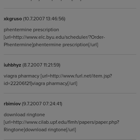
xkgruso
(10.7.2007 13:46:56)
phentermine prescription
[url=http://www.elc.byu.edu/scheduler/?Order-
Phentermine]phentermine prescription[/url]
iuhbhyz
(8.7.2007 11:21:59)
viagra pharmacy [url=http://www.furl.net/item.jsp?
id=22206121]viagra pharmacy[/url]
rbimiov
(9.7.2007 07:24:41)
download ringtone
[url=http://www.cilab.upf.edu/fimh/papers/paper.php?
Ringtone]download ringtone[/url]