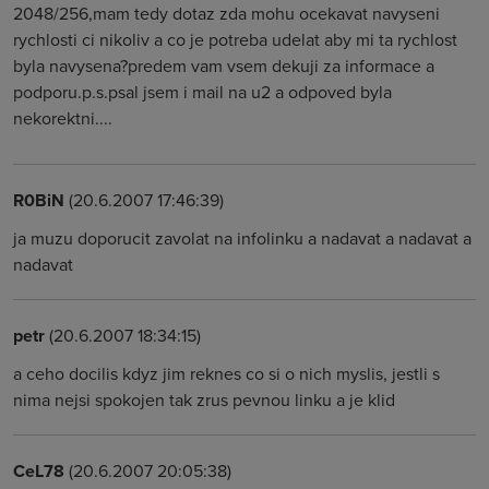
2048/256,mam tedy dotaz zda mohu ocekavat navyseni
rychlosti ci nikoliv a co je potreba udelat aby mi ta rychlost
byla navysena?predem vam vsem dekuji za informace a
podporu.p.s.psal jsem i mail na u2 a odpoved byla
nekorektni....
R0BiN
(20.6.2007 17:46:39)
ja muzu doporucit zavolat na infolinku a nadavat a nadavat a
nadavat
petr
(20.6.2007 18:34:15)
a ceho docilis kdyz jim reknes co si o nich myslis, jestli s
nima nejsi spokojen tak zrus pevnou linku a je klid
CeL78
(20.6.2007 20:05:38)