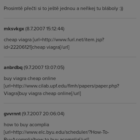
Prosimtě přečti si to ještě jednou a neřikej tu bláboly :))
mksvkgx
(8.7.2007 15:12:44)
cheap viagra [url=http://www.furl.net/item.jsp?
id=22206121]cheap viagra[/url]
anbrdbq
(9.7.2007 13:07:05)
buy viagra cheap online
[url=http://www.cilab.upf.edu/fimh/papers/paper.php?
Viagra]buy viagra cheap online[/url]
gvvrnnt
(9.7.2007 20:06:04)
how to buy acomplia
[url=http://www.elc.byu.edu/scheduler/?How-To-
BuyAcomplia]how to buy acomplia[/url]