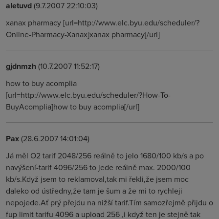
aletuvd
(9.7.2007 22:10:03)
xanax pharmacy [url=http://www.elc.byu.edu/scheduler/?
Online-Pharmacy-Xanax]xanax pharmacy[/url]
gjdnmzh
(10.7.2007 11:52:17)
how to buy acomplia
[url=http://www.elc.byu.edu/scheduler/?How-To-
BuyAcomplia]how to buy acomplia[/url]
Pax
(28.6.2007 14:01:04)
Já měl O2 tarif 2048/256 reálně to jelo 1680/100 kb/s a po
navýšení-tarif 4096/256 to jede reálně max. 2000/100
kb/s.Když jsem to reklamoval,tak mi řekli,že jsem moc
daleko od ústředny,že tam je šum a že mi to rychleji
nepojede.Ať prý přejdu na nižší tarif.Tím samozřejmě přijdu o
fup limit tarifu 4096 a upload 256 ,i když ten je stejně tak