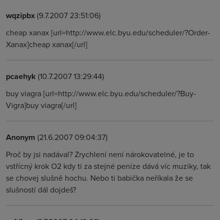
wqzipbx
(9.7.2007 23:51:06)
cheap xanax [url=http://www.elc.byu.edu/scheduler/?Order-
Xanax]cheap xanax[/url]
pcaehyk
(10.7.2007 13:29:44)
buy viagra [url=http://www.elc.byu.edu/scheduler/?Buy-
Vigra]buy viagra[/url]
Anonym
(21.6.2007 09:04:37)
Proč by jsi nadával? Zrychlení není nárokovatelné, je to
vstřícný krok O2 kdy ti za stejné peníze dává víc muziky, tak
se chovej slušně hochu. Nebo ti babička neříkala že se
slušností dál dojdeš?