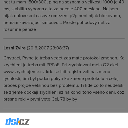
net tu mam 1500/300, ping na seznam o velikosti 1000 je 40
ms, stabilita vyborna a to za necele 400 mesicne. Nejsem
nijak datove ani casove omezen, p2p neni nijak blokovano,
nemam zavazujuci smlouvu,.. Proste pohodovy net za
rozumne penize
Lesni Zvire
(20.6.2007 23:08:37)
Chytraci, Prvne je treba vedet zda mate protokol zmenen. Ke
zrychleni je treba mit PPPoE. Pri zrychlovani mela O2 akci
www.zrychlujeme.cz kde se lidi registrovali na zmenu
rychlosti, tim byl podan pokyn ke zmene protokolu a celej
proces projde vetsinou bez problemu. Ti lide co to neudelali,
se zrjeme dockaji zrychleni az na konci toho vseho deni, coz
presne rekl v prvni vete CeL.78 by by
petr
(20.6.2007 23:15:21)
nejak nechapu co to ma spolecneho s mojim prispevkem,