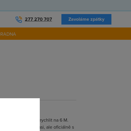
277 270 707
Zavoláme zpátky
ORADNA
ak mě prý nemohou zrychlit na 6 M.
8 M). Takže tak asi, ale oficiálně s