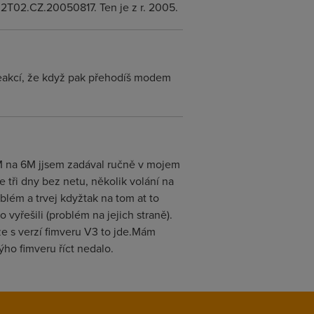
02T02.CZ.20050817. Ten je z r. 2005.
 reakcí, že když pak přehodíš modem
 3M na 6M jjsem zadával ručně v mojem
tři dny bez netu, několik volání na
lém a trvej kdyžtak na tom at to
vyřešili (problém na jejich straně).
 že s verzí fimveru V3 to jde.Mám
ho fimveru říct nedalo.