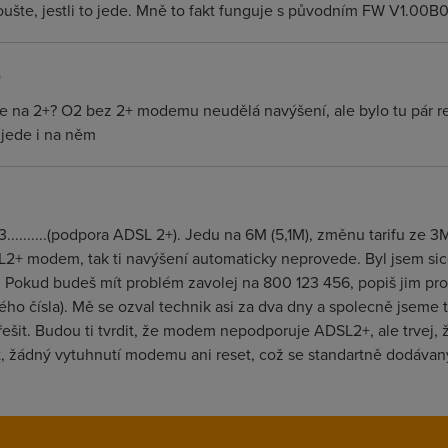
ušte, jestli to jede. Mně to fakt funguje s původním FW V1.00B
)
kt jede na 2+? O2 bez 2+ modemu neudělá navýšení, ale bylo tu pár
 jede i na něm
..........(podpora ADSL 2+). Jedu na 6M (5,1M), změnu tarifu ze
+ modem, tak ti navýšení automaticky neprovede. Byl jsem sice 
 Pokud budeš mít problém zavolej na 800 123 456, popiš jim prob
o čísla). Mě se ozval technik asi za dva dny a spolecně jseme to 
o řešit. Budou ti tvrdit, že modem nepodporuje ADSL2+, ale trvej,
, žádný vytuhnutí modemu ani reset, což se standartně dodávaný