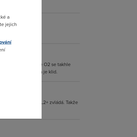
cké a
e jejich
ování
ení
vládne určitě. Takže O2 se takhle
modemy za ADSL2+ a je klid.
omto
rmware, který už ADSL2+ zvládá. Takže