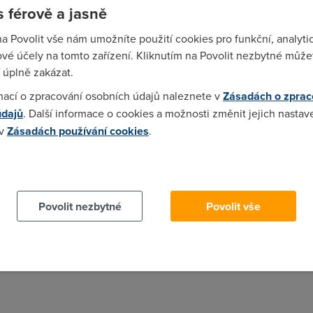
 férově a jasně
na Povolit vše nám umožníte použití cookies pro funkční, analyti
vé účely na tomto zařízení. Kliknutím na Povolit nezbytné můžet
 úplně zakázat.
mací o zpracování osobních údajů naleznete v
Zásadách o zprac
údajů
. Další informace o cookies a možnosti změnit jejich nastav
 v
Zásadách používání cookies
.
dne i ADSL1 modem. Ale není to jisté. Kdežto ADSL2+ modem to z
proč těžítka typu Sagem nefungujou, tak radši vymění zákazníkům 
 cookies chcete dozvědět více, další podrobnosti najdete na t
Povolit nezbytné
Povolit vše
ší firmware, který 2+ neumí. D-Link ale loni v létě vydal v3 fi