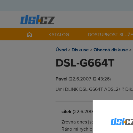
KATALOG
DOSTUPNOST SLUŽ
Úvod
>
Diskuse
>
Obecná diskuse
>
DSL-G664T
Pavel
(22.6.2007 12:43:26)
Umi DLINK DSL-G664T ADSL2+ ? Dik
cilek
(22.6.2007 12:56:48)
Zrovna dnes jsem to řešil. O2 mě "
Ráno mi rychlost zvedli a ejhle DL