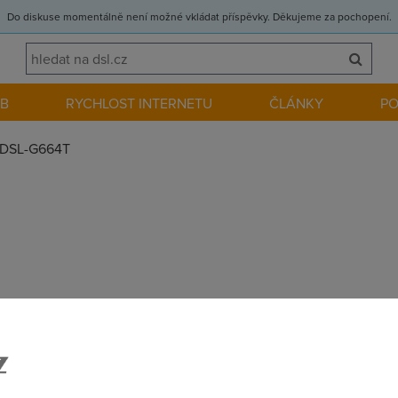
Do diskuse momentálně není možné vkládat příspěvky. Děkujeme za pochopení.
EB
RYCHLOST INTERNETU
ČLÁNKY
P
DSL-G664T
.
donutila" zakoupit si jejich dotovaný WELL PTI-845, protože jin
ink G664T funguje bez sebemenších problémů (DL na DSL.CZ cca 4,