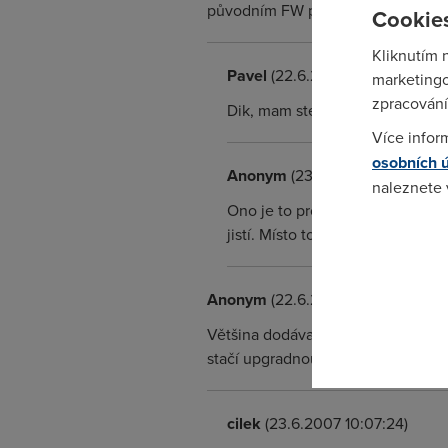
původním FW prý 2+ neumí.
Cookies
Kliknutím 
Pavel
(22.6.2007 12:58:16)
marketingo
zpracování
Dik, mam stejny problem.
Více infor
osobních 
Anonym
(23.6.2007 13:07:01)
naleznete
Ono je to proto, že 6Mbit zvlá
jistí. Místo toho, aby řešila, 
Pokud se o
odkazu.
Anonym
(22.6.2007 17:12:18)
Většina dodávaných G664T měla star
stačí upgradnout.
cilek
(23.6.2007 10:07:24)