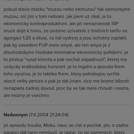
pokud stavis otazku "muzou nebo nemuzou" tak samozrejme
muzou, nic jim v tom nebrani. jak jsem uz rikal, je to
ekonomicky kontraproduktivni. ale pri nenazranosti ISP
muze dojit k tomu, ze pozene uzivatele z limitnich tarifu na
agregaci 1:20 a zkusi, co lidi vydrzej a jsou ochotny zaplatit.
pak by zavedeni FUP melo smysl, ale ten smysl je z
dlouhodobyho hlediska minimalne ekonomicky pofiderni. je
to pristup "vysat klienta a pak nechat odpadnout", kterej ma
vzdycky kratkodobej horizont. je to legalni a spousta firem
toho vyuziva. je to taktika firem, ktery potrebujou rychle
otocit velky penize a pak je dat jinam. sice me krome blbosti
nenapada zadnej duvod, proc by se tak mela chovat i nextra,
ale mozny je vsechno
NeAnonym
(7.4.2004 21:24:04)
jsi opravdu trouba, Mirku. nauc se cist a pocitat, pls. o zadne
garanci dat jsem nemluvil. je jasne, ze pri pomerech, ktery