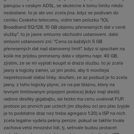
panujou v ceskym ADSL, se skutecne k tomu limitu nikdo
nedostane. to je ale vec zcela jina. kdyz se podivam do
ceniku Ceskeho telecomu, vidim tam polozku "IOL
Broadband 512/128, 10 GB objemu přenesených dat v ceně
služby". to je jasne smluvne obchodni ustanoveni. dalsi
smluvni ustanoveni zni: "Cena za každých 5 GB
přenesených dat nad stanovený limit". kdyz si spocitam na
kolik me prijdou preneseny data v objemu napr. 40 GB,
zjistim, ze se mi vyplati koupit si drazsi sluzbu. to je zcela
jasny a logicky zamer, uz jen proto, aby ti movitejsi
nepretezovali slabsi linky. doufam, ze az podsud je to zcela
jasny. z toho logicky plyne, ze na par blaznu, ktery na
levnym limitovanym pripojeni protocej (kdyz maji stesti)
radove desitky gigabajtu, asi tezko ma cenu uvalovat FUP,
protoze po prvnich par uctech jim zbydou oci pro plac (vyjde
je to podstatne draz nez treba agregace 1:20) a ISP na nich
zcela legalne vydela pekny penize. pokud se takhle trvale
zachova vetsi mnozstvi lidi, tj. setrvale budou protacet