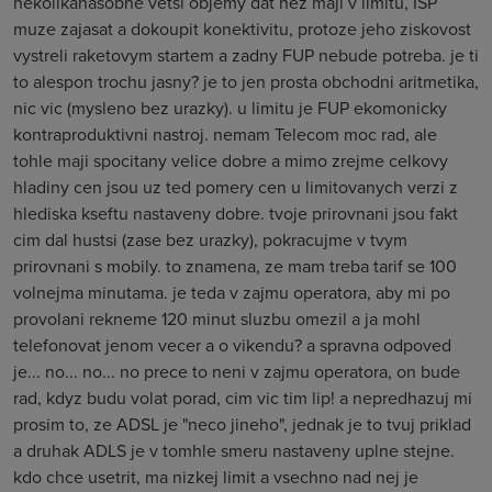
nekolikanasobne vetsi objemy dat nez maji v limitu, ISP
muze zajasat a dokoupit konektivitu, protoze jeho ziskovost
vystreli raketovym startem a zadny FUP nebude potreba. je ti
to alespon trochu jasny? je to jen prosta obchodni aritmetika,
nic vic (mysleno bez urazky). u limitu je FUP ekomonicky
kontraproduktivni nastroj. nemam Telecom moc rad, ale
tohle maji spocitany velice dobre a mimo zrejme celkovy
hladiny cen jsou uz ted pomery cen u limitovanych verzi z
hlediska kseftu nastaveny dobre. tvoje prirovnani jsou fakt
cim dal hustsi (zase bez urazky), pokracujme v tvym
prirovnani s mobily. to znamena, ze mam treba tarif se 100
volnejma minutama. je teda v zajmu operatora, aby mi po
provolani rekneme 120 minut sluzbu omezil a ja mohl
telefonovat jenom vecer a o vikendu? a spravna odpoved
je... no... no... no prece to neni v zajmu operatora, on bude
rad, kdyz budu volat porad, cim vic tim lip! a nepredhazuj mi
prosim to, ze ADSL je "neco jineho", jednak je to tvuj priklad
a druhak ADLS je v tomhle smeru nastaveny uplne stejne.
kdo chce usetrit, ma nizkej limit a vsechno nad nej je