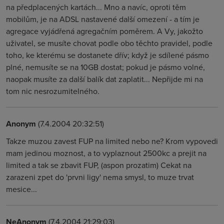
na předplacených kartách... Mno a navíc, oproti těm
mobilům, je na ADSL nastavené další omezení - a tím je
agregace vyjádřená agregačním poměrem. A Vy, jakožto
uživatel, se musíte chovat podle obo těchto pravidel, podle
toho, ke kterému se dostanete dřív; když je sdílené pásmo
plné, nemusíte se na 10GB dostat; pokud je pásmo volné,
naopak musíte za další balík dat zaplatit... Nepřijde mi na
tom nic nesrozumitelného.
Anonym
(7.4.2004 20:32:51)
Takze muzou zavest FUP na limited nebo ne? Krom vypovedi
mam jedinou moznost, a to vyplaznout 2500kc a prejit na
limited a tak se zbavit FUP, (aspon prozatim) Cekat na
zarazeni zpet do 'prvni ligy' nema smysl, to muze trvat
mesice...
NeAnonym
(7.4.2004 21:29:03)