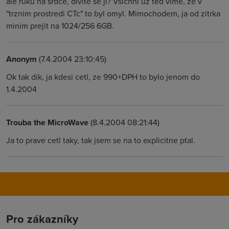
ale ruku na srdce, divite se ji? Vsichni uz ted vime, ze v
"trznim prostredi CTc" to byl omyl. Mimochodem, ja od zitrka
minim prejit na 1024/256 6GB.
Anonym
(7.4.2004 23:10:45)
Ok tak dik, ja kdesi cetl, ze 990+DPH to bylo jenom do
1.4.2004
Trouba the MicroWave
(8.4.2004 08:21:44)
Ja to prave cetl taky, tak jsem se na to explicitne ptal.
Pro zákazníky