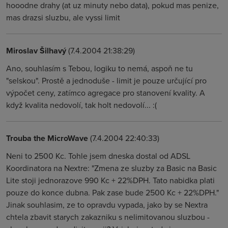
hooodne drahy (at uz minuty nebo data), pokud mas penize,
mas drazsi sluzbu, ale vyssi limit
Miroslav Šilhavý
(7.4.2004 21:38:29)
Ano, souhlasím s Tebou, logiku to nemá, aspoň ne tu
"selskou". Prostě a jednoduše - limit je pouze určující pro
výpočet ceny, zatímco agregace pro stanovení kvality. A
když kvalita nedovolí, tak holt nedovolí... :(
Trouba the MicroWave
(7.4.2004 22:40:33)
Neni to 2500 Kc. Tohle jsem dneska dostal od ADSL
Koordinatora na Nextre: "Zmena ze sluzby za Basic na Basic
Lite stoji jednorazove 990 Kc + 22%DPH. Tato nabidka plati
pouze do konce dubna. Pak zase bude 2500 Kc + 22%DPH."
Jinak souhlasim, ze to opravdu vypada, jako by se Nextra
chtela zbavit starych zakazniku s nelimitovanou sluzbou -