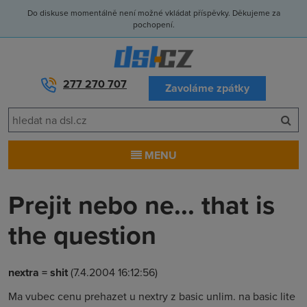
Do diskuse momentálně není možné vkládat příspěvky. Děkujeme za
pochopení.
277 270 707
Zavoláme zpátky
MENU
Prejit nebo ne... that is
the question
nextra = shit
(7.4.2004 16:12:56)
Ma vubec cenu prehazet u nextry z basic unlim. na basic lite