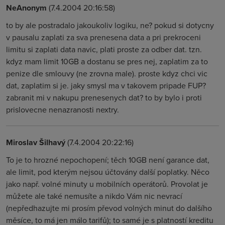
NeAnonym
(7.4.2004 20:16:58)
to by ale postradalo jakoukoliv logiku, ne? pokud si dotycny
v pausalu zaplati za sva prenesena data a pri prekroceni
limitu si zaplati data navic, plati proste za odber dat. tzn.
kdyz mam limit 10GB a dostanu se pres nej, zaplatim za to
penize dle smlouvy (ne zrovna male). proste kdyz chci vic
dat, zaplatim si je. jaky smysl ma v takovem pripade FUP?
zabranit mi v nakupu prenesenych dat? to by bylo i proti
prislovecne nenazranosti nextry.
Miroslav Šilhavý
(7.4.2004 20:22:16)
To je to hrozné nepochopení; těch 10GB není garance dat,
ale limit, pod kterým nejsou účtovány další poplatky. Něco
jako např. volné minuty u mobilních operátorů. Provolat je
můžete ale také nemusíte a nikdo Vám nic nevrací
(nepředhazujte mi prosím převod volných minut do dalšího
měsíce, to má jen málo tarifů); to samé je s platností kreditu