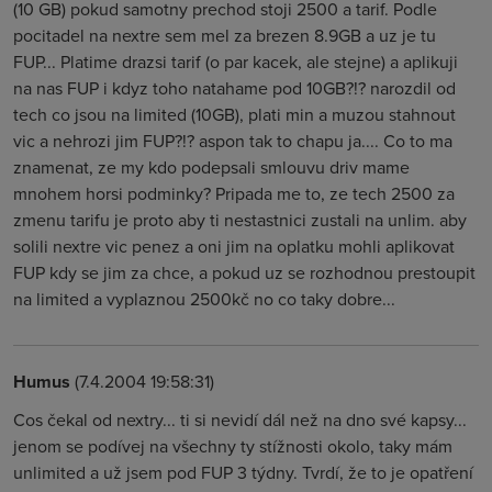
(10 GB) pokud samotny prechod stoji 2500 a tarif. Podle
pocitadel na nextre sem mel za brezen 8.9GB a uz je tu
FUP... Platime drazsi tarif (o par kacek, ale stejne) a aplikuji
na nas FUP i kdyz toho natahame pod 10GB?!? narozdil od
tech co jsou na limited (10GB), plati min a muzou stahnout
vic a nehrozi jim FUP?!? aspon tak to chapu ja.... Co to ma
znamenat, ze my kdo podepsali smlouvu driv mame
mnohem horsi podminky? Pripada me to, ze tech 2500 za
zmenu tarifu je proto aby ti nestastnici zustali na unlim. aby
solili nextre vic penez a oni jim na oplatku mohli aplikovat
FUP kdy se jim za chce, a pokud uz se rozhodnou prestoupit
na limited a vyplaznou 2500kč no co taky dobre...
Humus
(7.4.2004 19:58:31)
Cos čekal od nextry... ti si nevidí dál než na dno své kapsy...
jenom se podívej na všechny ty stížnosti okolo, taky mám
unlimited a už jsem pod FUP 3 týdny. Tvrdí, že to je opatření