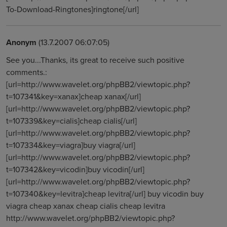
To-Download-Ringtones]ringtone[/url]
Anonym
(13.7.2007 06:07:05)
See you...Thanks, its great to receive such positive
comments.:
[url=http://www.wavelet.org/phpBB2/viewtopic.php?
t=107341&key=xanax]cheap xanax[/url]
[url=http://www.wavelet.org/phpBB2/viewtopic.php?
t=107339&key=cialis]cheap cialis[/url]
[url=http://www.wavelet.org/phpBB2/viewtopic.php?
t=107334&key=viagra]buy viagra[/url]
[url=http://www.wavelet.org/phpBB2/viewtopic.php?
t=107342&key=vicodin]buy vicodin[/url]
[url=http://www.wavelet.org/phpBB2/viewtopic.php?
t=107340&key=levitra]cheap levitra[/url] buy vicodin buy
viagra cheap xanax cheap cialis cheap levitra
http://www.wavelet.org/phpBB2/viewtopic.php?