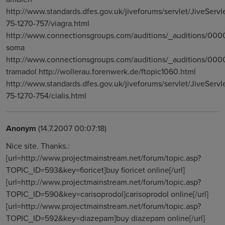
http://www.standards.dfes.gov.uk/jiveforums/servlet/JiveServl
75-1270-757/viagra.html
http://www.connectionsgroups.com/auditions/_auditions/00
soma
http://www.connectionsgroups.com/auditions/_auditions/000
tramadol http://wollerau.forenwerk.de/ftopic1060.html
http://www.standards.dfes.gov.uk/jiveforums/servlet/JiveServl
75-1270-754/cialis.html
Anonym
(14.7.2007 00:07:18)
Nice site. Thanks.:
[url=http://www.projectmainstream.net/forum/topic.asp?
TOPIC_ID=593&key=fioricet]buy fioricet online[/url]
[url=http://www.projectmainstream.net/forum/topic.asp?
TOPIC_ID=590&key=carisoprodol]carisoprodol online[/url]
[url=http://www.projectmainstream.net/forum/topic.asp?
TOPIC_ID=592&key=diazepam]buy diazepam online[/url]