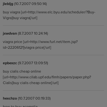
jlebljg
(10.7.2007 09:50:14)
buy viagra [url=http://www.elc.byu.edu/scheduler/?Buy-
Vigra]buy viagra[/url]
jxwdvan
(8.7.2007 10:24:14)
viagra price [url=http://www.furl.net/item.jsp?
id=22206121]viagra price[/url]
epbexzc
(9.7.2007 13:09:51)
buy cialis cheap online
[url=http://www.cilab.upf.edu/fimh/papers/paper.php?
Cialis]buy cialis cheap online[/url]
hexchzo
(10.7.2007 00:19:33)
how to buy acomplia