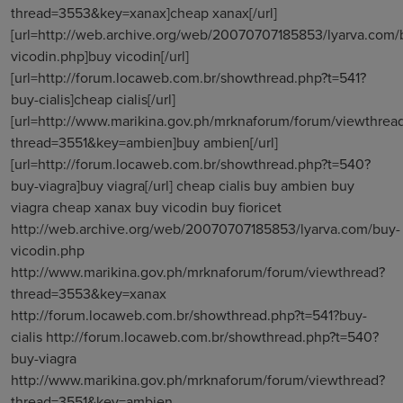
thread=3553&key=xanax]cheap xanax[/url]
[url=http://web.archive.org/web/20070707185853/lyarva.com/
vicodin.php]buy vicodin[/url]
[url=http://forum.locaweb.com.br/showthread.php?t=541?
buy-cialis]cheap cialis[/url]
[url=http://www.marikina.gov.ph/mrknaforum/forum/viewthrea
thread=3551&key=ambien]buy ambien[/url]
[url=http://forum.locaweb.com.br/showthread.php?t=540?
buy-viagra]buy viagra[/url] cheap cialis buy ambien buy
viagra cheap xanax buy vicodin buy fioricet
http://web.archive.org/web/20070707185853/lyarva.com/buy-
vicodin.php
http://www.marikina.gov.ph/mrknaforum/forum/viewthread?
thread=3553&key=xanax
http://forum.locaweb.com.br/showthread.php?t=541?buy-
cialis http://forum.locaweb.com.br/showthread.php?t=540?
buy-viagra
http://www.marikina.gov.ph/mrknaforum/forum/viewthread?
thread=3551&key=ambien