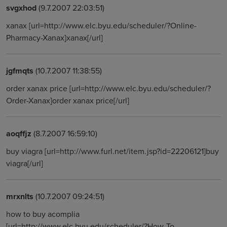
svgxhod
(9.7.2007 22:03:51)
xanax [url=http://www.elc.byu.edu/scheduler/?Online-
Pharmacy-Xanax]xanax[/url]
jgfmqts
(10.7.2007 11:38:55)
order xanax price [url=http://www.elc.byu.edu/scheduler/?
Order-Xanax]order xanax price[/url]
aoqffjz
(8.7.2007 16:59:10)
buy viagra [url=http://www.furl.net/item.jsp?id=22206121]buy
viagra[/url]
mrxnlts
(10.7.2007 09:24:51)
how to buy acomplia
[url=http://www.elc.byu.edu/scheduler/?How-To-