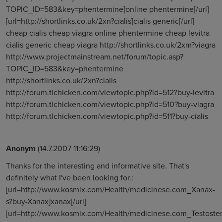
TOPIC_ID=583&key=phentermine]online phentermine[/url]
[url=http://shortlinks.co.uk/2xn?cialis]cialis generic[/url]
cheap cialis cheap viagra online phentermine cheap levitra
cialis generic cheap viagra http://shortlinks.co.uk/2xm?viagra
http://www.projectmainstream.net/forum/topic.asp?
TOPIC_ID=583&key=phentermine
http://shortlinks.co.uk/2xn?cialis
http://forum.tlchicken.com/viewtopic.php?id=512?buy-levitra
http://forum.tlchicken.com/viewtopic.php?id=510?buy-viagra
http://forum.tlchicken.com/viewtopic.php?id=511?buy-cialis
Anonym
(14.7.2007 11:16:29)
Thanks for the interesting and informative site. That's
definitely what I've been looking for.:
[url=http://www.kosmix.com/Health/medicinese.com_Xanax-
s?buy-Xanax]xanax[/url]
[url=http://www.kosmix.com/Health/medicinese.com_Testoste