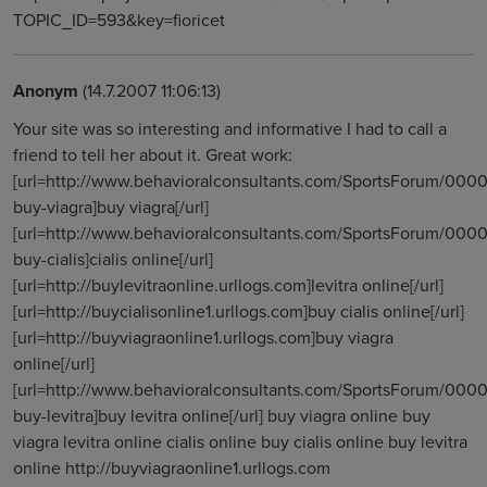
TOPIC_ID=593&key=fioricet
Anonym
(14.7.2007 11:06:13)
Your site was so interesting and informative I had to call a
friend to tell her about it. Great work:
[url=http://www.behavioralconsultants.com/SportsForum/000
buy-viagra]buy viagra[/url]
[url=http://www.behavioralconsultants.com/SportsForum/000
buy-cialis]cialis online[/url]
[url=http://buylevitraonline.urllogs.com]levitra online[/url]
[url=http://buycialisonline1.urllogs.com]buy cialis online[/url]
[url=http://buyviagraonline1.urllogs.com]buy viagra
online[/url]
[url=http://www.behavioralconsultants.com/SportsForum/000
buy-levitra]buy levitra online[/url] buy viagra online buy
viagra levitra online cialis online buy cialis online buy levitra
online http://buyviagraonline1.urllogs.com