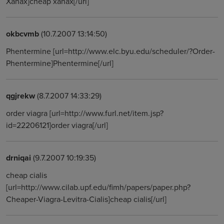
Xanax]cheap xanax[/url]
okbcvmb
(10.7.2007 13:14:50)
Phentermine [url=http://www.elc.byu.edu/scheduler/?Order-
Phentermine]Phentermine[/url]
qgjrekw
(8.7.2007 14:33:29)
order viagra [url=http://www.furl.net/item.jsp?
id=22206121]order viagra[/url]
drniqai
(9.7.2007 10:19:35)
cheap cialis
[url=http://www.cilab.upf.edu/fimh/papers/paper.php?
Cheaper-Viagra-Levitra-Cialis]cheap cialis[/url]