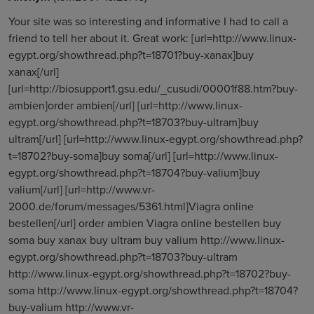
Your site was so interesting and informative I had to call a
friend to tell her about it. Great work: [url=http://www.linux-
egypt.org/showthread.php?t=18701?buy-xanax]buy
xanax[/url]
[url=http://biosupport1.gsu.edu/_cusudi/00001f88.htm?buy-
ambien]order ambien[/url] [url=http://www.linux-
egypt.org/showthread.php?t=18703?buy-ultram]buy
ultram[/url] [url=http://www.linux-egypt.org/showthread.php?
t=18702?buy-soma]buy soma[/url] [url=http://www.linux-
egypt.org/showthread.php?t=18704?buy-valium]buy
valium[/url] [url=http://www.vr-
2000.de/forum/messages/5361.html]Viagra online
bestellen[/url] order ambien Viagra online bestellen buy
soma buy xanax buy ultram buy valium http://www.linux-
egypt.org/showthread.php?t=18703?buy-ultram
http://www.linux-egypt.org/showthread.php?t=18702?buy-
soma http://www.linux-egypt.org/showthread.php?t=18704?
buy-valium http://www.vr-