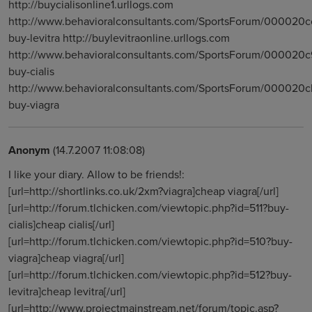
http://buycialisonline1.urllogs.com
http://www.behavioralconsultants.com/SportsForum/000020c
buy-levitra http://buylevitraonline.urllogs.com
http://www.behavioralconsultants.com/SportsForum/000020c
buy-cialis
http://www.behavioralconsultants.com/SportsForum/000020c
buy-viagra
Anonym
(14.7.2007 11:08:08)
I like your diary. Allow to be friends!:
[url=http://shortlinks.co.uk/2xm?viagra]cheap viagra[/url]
[url=http://forum.tlchicken.com/viewtopic.php?id=511?buy-
cialis]cheap cialis[/url]
[url=http://forum.tlchicken.com/viewtopic.php?id=510?buy-
viagra]cheap viagra[/url]
[url=http://forum.tlchicken.com/viewtopic.php?id=512?buy-
levitra]cheap levitra[/url]
[url=http://www.projectmainstream.net/forum/topic.asp?