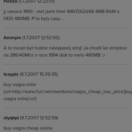
Honza
(1.7.2007 12:23:01)
jj vanoce 1993 - mel jsem Intel 486/DX2@66 4MB RAM a
HDD 480MB :P to byly casy...
Anonym
(1.7.2007 12:52:50)
A to musel byt hodne naslapanej stroj! Ja chodil ke strejdovi
na 386/40Mhz v roce 1994 disk to melo 480MB ;>
tsaypiz
(8.7.2007 15:39:35)
buy viagra onlie
[url=http://www.furl.net/members/viagra_cheap_low_price]bu
viagra onlie[/url]
xtyqbpl
(9.7.2007 12:52:59)
buy viagra cheap online