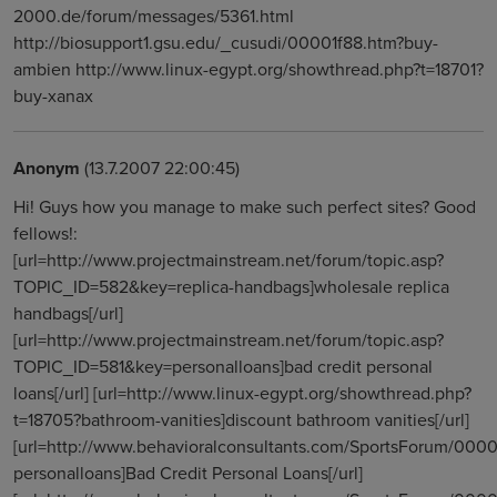
2000.de/forum/messages/5361.html
http://biosupport1.gsu.edu/_cusudi/00001f88.htm?buy-
ambien http://www.linux-egypt.org/showthread.php?t=18701?
buy-xanax
Anonym
(13.7.2007 22:00:45)
Hi! Guys how you manage to make such perfect sites? Good
fellows!:
[url=http://www.projectmainstream.net/forum/topic.asp?
TOPIC_ID=582&key=replica-handbags]wholesale replica
handbags[/url]
[url=http://www.projectmainstream.net/forum/topic.asp?
TOPIC_ID=581&key=personalloans]bad credit personal
loans[/url] [url=http://www.linux-egypt.org/showthread.php?
t=18705?bathroom-vanities]discount bathroom vanities[/url]
[url=http://www.behavioralconsultants.com/SportsForum/000
personalloans]Bad Credit Personal Loans[/url]