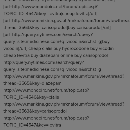
[url=http://www.mondoirc.net/forum/topic.asp?
TOPIC_ID=4547&key=levitra]cheap levitra[/url]
[url=http://www.marikina.gov.ph/mrknaforum/forum/viewthrea
thread=3563&key=carisoprodol]buy carisoprodol[/url]
[url=http://query.nytimes.com/search/query?
query=site:medicinese.com+q=vicodin&srchst=g]buy
vicodin[/url] cheap cialis buy hydrocodone buy vicodin
cheap levitra buy diazepam online buy carisoprodol
http://query.nytimes.com/search/query?
query=site:medicinese.com+q=vicodin&srchst=g
http://www.marikina.gov.ph/mrknaforum/forum/viewthread?
thread=3565&key=diazepam
http://www.mondoirc.net/forum/topic.asp?
TOPIC_ID=4546&key=cialis
http://www.marikina.gov.ph/mrknaforum/forum/viewthread?
thread=3563&key=carisoprodol
http://www.mondoirc.net/forum/topic.asp?
TOPIC_ID=4547&key=levitra