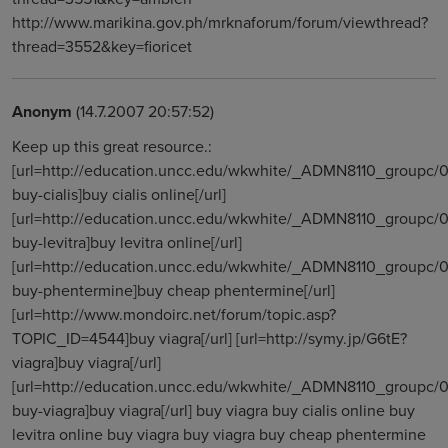
http://www.marikina.gov.ph/mrknaforum/forum/viewthread?
thread=3552&key=fioricet
Anonym
(14.7.2007 20:57:52)
Keep up this great resource.:
[url=http://education.uncc.edu/wkwhite/_ADMN8110_groupc
buy-cialis]buy cialis online[/url]
[url=http://education.uncc.edu/wkwhite/_ADMN8110_groupc
buy-levitra]buy levitra online[/url]
[url=http://education.uncc.edu/wkwhite/_ADMN8110_groupc
buy-phentermine]buy cheap phentermine[/url]
[url=http://www.mondoirc.net/forum/topic.asp?
TOPIC_ID=4544]buy viagra[/url] [url=http://symy.jp/G6tE?
viagra]buy viagra[/url]
[url=http://education.uncc.edu/wkwhite/_ADMN8110_groupc
buy-viagra]buy viagra[/url] buy viagra buy cialis online buy
levitra online buy viagra buy viagra buy cheap phentermine