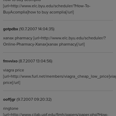
[url=http://www.elc.byu.edu/scheduler/?How-To-
BuyAcomplia]how to buy acomplia[/url]
gotpdbx
(10.7.2007 14:04:35)
xanax pharmacy [url=http://www.elc.byu.edu/scheduler/?
Online-Pharmacy-Xanax]xanax pharmacy[/url]
fmvvixo
(8.7.2007 13:04:56)
viagra price
[url=http://www.furl.net/members/viagra_cheap_low_price]via
price[/url]
ooffjgr
(9.7.2007 09:20:32)
ringtone
[url=http://www.cilab.upf.edu/fimh/papers/paper.php?How-