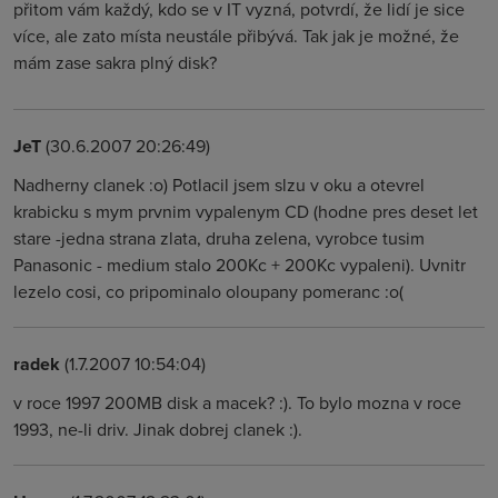
přitom vám každý, kdo se v IT vyzná, potvrdí, že lidí je sice
více, ale zato místa neustále přibývá. Tak jak je možné, že
mám zase sakra plný disk?
JeT
(30.6.2007 20:26:49)
Nadherny clanek :o) Potlacil jsem slzu v oku a otevrel
krabicku s mym prvnim vypalenym CD (hodne pres deset let
stare -jedna strana zlata, druha zelena, vyrobce tusim
Panasonic - medium stalo 200Kc + 200Kc vypaleni). Uvnitr
lezelo cosi, co pripominalo oloupany pomeranc :o(
radek
(1.7.2007 10:54:04)
v roce 1997 200MB disk a macek? :). To bylo mozna v roce
1993, ne-li driv. Jinak dobrej clanek :).