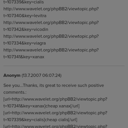
t=107339&key=cialis
http://www.wavelet.org/phpBB2/viewtopic.php?
t=107340&key=levitra
http://www.wavelet.org/phpBB2/viewtopic.php?
t=107342&key=vicodin
http://www.wavelet.org/phpBB2/viewtopic.php?
t=107334&key=viagra
http://www.wavelet.org/phpBB2/viewtopic.php?
t=107341&key=xanax
Anonym
(13.7.2007 06:07:24)
See you...Thanks, its great to receive such positive
comments.:
[url=http://www.wavelet.org/phpBB2/viewtopic.php?
t=107341&key=xanax]cheap xanax[/url]
[url=http://www.wavelet.org/phpBB2/viewtopic.php?
t=107339&key=cialis]cheap cialis[/url]
[url=http://www.wavelet.org/phpBB2/viewtopic.php?