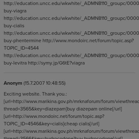
http://education.uncc.edu/wkwhite/_ADMN8110_groupc/000
buy-viagra
http://education.uncc.edu/wkwhite/_ADMN8110_groupc/000
buy-cialis
http://education.uncc.edu/wkwhite/_ADMN8110_groupc/000
buy-phentermine http://www.mondoirc.net/forum/topic.asp?
TOPIC_ID=4544
http://education.uncc.edu/wkwhite/_ADMN8110_groupc/000
buy-levitra http://symy.jp/G6tE?viagra
Anonym
(15.7.2007 10:48:55)
Exciting website. Thank you.:
[url=http://www.marikina.gov.ph/mrknaforum/forum/viewthrea
thread=3565&key=diazepam]buy diazepam online[/url]
[url=http://www.mondoirc.net/forum/topic.asp?
TOPIC_ID=4546&key=cialis]cheap cialis[/url]
[url=http://www.marikina.gov.ph/mrknaforum/forum/viewthrea
thread=3566&key=hydrocodone]buy hydrocodone[/url]