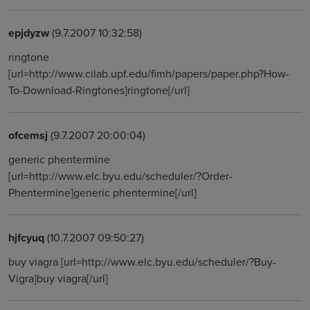
epjdyzw
(9.7.2007 10:32:58)
ringtone
[url=http://www.cilab.upf.edu/fimh/papers/paper.php?How-
To-Download-Ringtones]ringtone[/url]
ofcemsj
(9.7.2007 20:00:04)
generic phentermine
[url=http://www.elc.byu.edu/scheduler/?Order-
Phentermine]generic phentermine[/url]
hjfcyuq
(10.7.2007 09:50:27)
buy viagra [url=http://www.elc.byu.edu/scheduler/?Buy-
Vigra]buy viagra[/url]