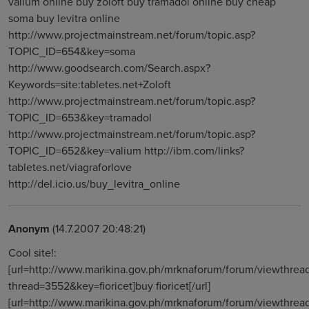
valium online buy zoloft buy tramadol online buy cheap
soma buy levitra online
http://www.projectmainstream.net/forum/topic.asp?
TOPIC_ID=654&key=soma
http://www.goodsearch.com/Search.aspx?
Keywords=site:tabletes.net+Zoloft
http://www.projectmainstream.net/forum/topic.asp?
TOPIC_ID=653&key=tramadol
http://www.projectmainstream.net/forum/topic.asp?
TOPIC_ID=652&key=valium http://ibm.com/links?
tabletes.net/viagraforlove
http://del.icio.us/buy_levitra_online
Anonym
(14.7.2007 20:48:21)
Cool site!:
[url=http://www.marikina.gov.ph/mrknaforum/forum/viewthrea
thread=3552&key=fioricet]buy fioricet[/url]
[url=http://www.marikina.gov.ph/mrknaforum/forum/viewthrea