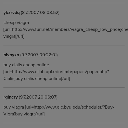
ykzrvdq
(8.7.2007 08:03:52)
cheap viagra
[url=http://www.furl.net/members/viagra_cheap_low_price]ch
viagra[/url]
blvpyxn
(9.7.2007 09:22:01)
buy cialis cheap online
[url=http://www.cilab.upf.edu/fimh/papers/paper.php?
Cialis]buy cialis cheap online[/url]
rglncry
(9.7.2007 20:06:07)
buy viagra [url=http://www.elc.byu.edu/scheduler/?Buy-
Vigra]buy viagra[/url]