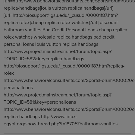
[url=http://www.behavioralconsultants.com/SportsForum/000
replica-handbags]louis vuitton replica handbags[/url]
[url=http://biosupport1.gsu.edu/_cusudi/00001f87.htm?
replica-rolex]cheap replica rolex watches[/url] discount
bathroom vanities Bad Credit Personal Loans cheap replica
rolex watches wholesale replica handbags bad credit
personal loans louis vuitton replica handbags
http://www.projectmainstream.net/forum/topic.asp?
TOPIC_ID=582&key=replica-handbags
http://biosupport1.gsu.edu/_cusudi/00001f87.htm?replica-
rolex
http://www.behavioralconsultants.com/SportsForum/000020c
personalloans
http://www.projectmainstream.net/forum/topic.asp?
TOPIC_ID=581&key=personalloans
http://www.behavioralconsultants.com/SportsForum/000020c
replica-handbags http://www.linux-
egypt.org/showthread.php?t=18705?bathroom-vanities