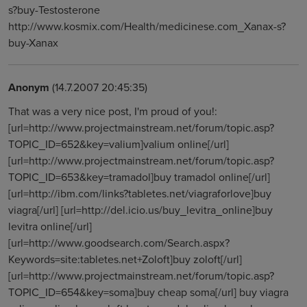
s?buy-Testosterone
http://www.kosmix.com/Health/medicinese.com_Xanax-s?
buy-Xanax
Anonym
(14.7.2007 20:45:35)
That was a very nice post, I'm proud of you!:
[url=http://www.projectmainstream.net/forum/topic.asp?
TOPIC_ID=652&key=valium]valium online[/url]
[url=http://www.projectmainstream.net/forum/topic.asp?
TOPIC_ID=653&key=tramadol]buy tramadol online[/url]
[url=http://ibm.com/links?tabletes.net/viagraforlove]buy
viagra[/url] [url=http://del.icio.us/buy_levitra_online]buy
levitra online[/url]
[url=http://www.goodsearch.com/Search.aspx?
Keywords=site:tabletes.net+Zoloft]buy zoloft[/url]
[url=http://www.projectmainstream.net/forum/topic.asp?
TOPIC_ID=654&key=soma]buy cheap soma[/url] buy viagra