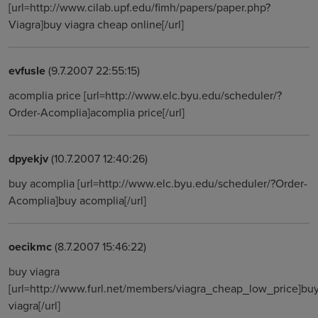
[url=http://www.cilab.upf.edu/fimh/papers/paper.php?
Viagra]buy viagra cheap online[/url]
evfusle
(9.7.2007 22:55:15)
acomplia price [url=http://www.elc.byu.edu/scheduler/?
Order-Acomplia]acomplia price[/url]
dpyekjv
(10.7.2007 12:40:26)
buy acomplia [url=http://www.elc.byu.edu/scheduler/?Order-
Acomplia]buy acomplia[/url]
oecikmc
(8.7.2007 15:46:22)
buy viagra
[url=http://www.furl.net/members/viagra_cheap_low_price]bu
viagra[/url]