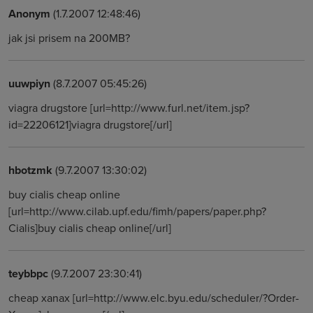
Anonym
(1.7.2007 12:48:46)
jak jsi prisem na 200MB?
uuwpiyn
(8.7.2007 05:45:26)
viagra drugstore [url=http://www.furl.net/item.jsp?
id=22206121]viagra drugstore[/url]
hbotzmk
(9.7.2007 13:30:02)
buy cialis cheap online
[url=http://www.cilab.upf.edu/fimh/papers/paper.php?
Cialis]buy cialis cheap online[/url]
teybbpc
(9.7.2007 23:30:41)
cheap xanax [url=http://www.elc.byu.edu/scheduler/?Order-