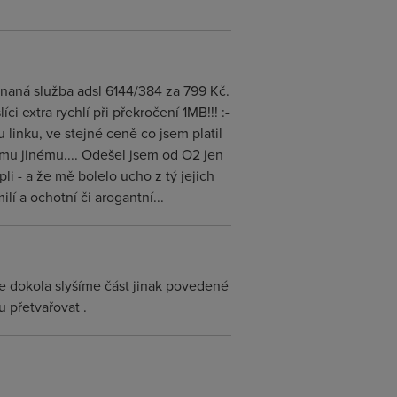
ednaná služba adsl 6144/384 za 799 Kč.
i extra rychlí při překročení 1MB!!! :-
linku, ve stejné ceně co jsem platil
omu jinému.... Odešel jsem od O2 jen
pli - a že mě bolelo ucho z tý jejich
í a ochotní či arogantní...
ále dokola slyšíme část jinak povedené
 přetvařovat .