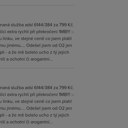
ednaná služba adsl 6144/384 za 799 Kč.
i extra rychlí při překročení 1MB!!! :-
linku, ve stejné ceně co jsem platil
omu jinému.... Odešel jsem od O2 jen
pli - a že mě bolelo ucho z tý jejich
í a ochotní či arogantní...
ednaná služba adsl 6144/384 za 799 Kč.
i extra rychlí při překročení 1MB!!! :-
linku, ve stejné ceně co jsem platil
omu jinému.... Odešel jsem od O2 jen
pli - a že mě bolelo ucho z tý jejich
í a ochotní či arogantní...