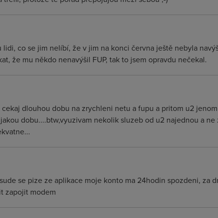
lidi, co se jim nelíbí, že v jim na konci června ještě nebyla navý
ákat, že mu někdo nenavýšil FUP, tak to jsem opravdu nečekal.
ery cekaj dlouhou dobu na zrychleni netu a fupu a pritom u2 jen
akou dobu....btw,vyuzivam nekolik sluzeb od u2 najednou a ne 
kvatne...
e, vsude se pize ze aplikace moje konto ma 24hodin spozdeni, za
jit zapojit modem