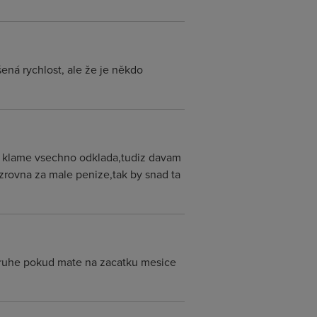
šená rychlost, ale že je někdo
om klame vsechno odklada,tudiz davam
zrovna za male penize,tak by snad ta
 druhe pokud mate na zacatku mesice