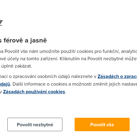
a rychlost, tak to jsme všichni v čudu :D Na faktuře mi přijde obj
 (300 m od ústředny). FUP-zpomalení, tak to je fofr, to jsou kyslíc
konkurence. Nabídli mi stejně rychlý net, bez paušálu za pevnou 
 férově a jasně
bilní síťě jsou v poho, pevnou a internet ať radši přenechaj něk
na Povolit vše nám umožníte použití cookies pro funkční, analyti
.... čekat na operátora 30 min je docela hnus (po 30 min mi to vytí
vé účely na tomto zařízení. Kliknutím na Povolit nezbytné můžet
 nedočkal 2x za sebou.... Takže ani nemohu posoudit, zda jsou mil
 úplně zakázat.
mací o zpracování osobních údajů naleznete v
Zásadách o zprac
údajů
. Další informace o cookies a možnosti změnit jejich nastav
ku s tebou asi bude těžká domluva....
 v
Zásadách používání cookies
.
 cookies chcete dozvědět více, další podrobnosti najdete na t
Povolit nezbytné
Povolit vše