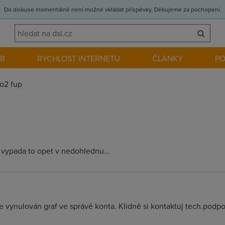
Do diskuse momentálně není možné vkládat příspěvky. Děkujeme za pochopení.
EB
RYCHLOST INTERNETU
ČLÁNKY
P
o2 fup
a vypada to opet v nedohlednu...
e vynulován graf ve správě konta. Klidně si kontaktuj tech.podp