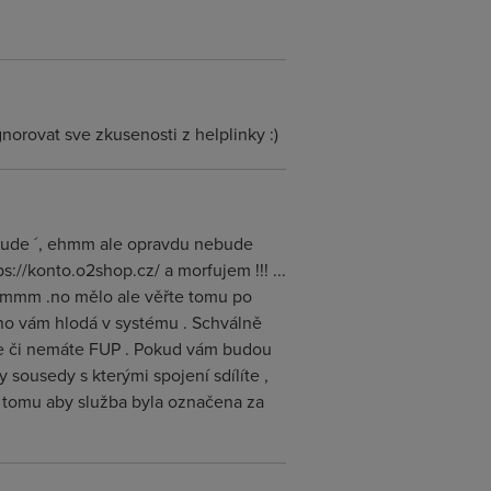
norovat sve zkusenosti z helplinky :)
ebude ´, ehmm ale opravdu nebude
://konto.o2shop.cz/ a morfujem !!! ...
Ehmmm .no mělo ale věřte tomu po
hno vám hlodá v systému . Schválně
máte či nemáte FUP . Pokud vám budou
y sousedy s kterými spojení sdílíte ,
 k tomu aby služba byla označena za