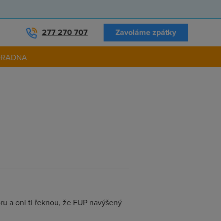
277 270 707
Zavoláme zpátky
ORADNA
oru a oni ti řeknou, že FUP navýšený