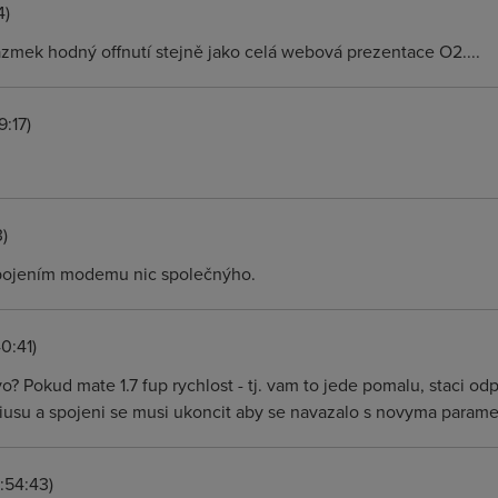
4)
zmek hodný offnutí stejně jako celá webová prezentace O2....
9:17)
3)
pojením modemu nic společnýho.
0:41)
o? Pokud mate 1.7 fup rychlost - tj. vam to jede pomalu, staci o
diusu a spojeni se musi ukoncit aby se navazalo s novyma parame
1:54:43)