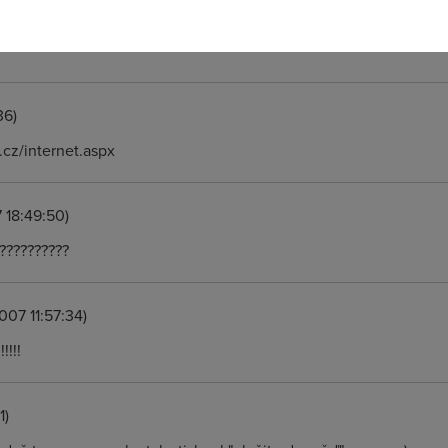
:33)
36)
.cz/internet.aspx
7 18:49:50)
??????????
007 11:57:34)
!!!!
1)