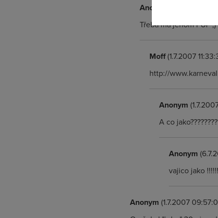
Anonym
(1.7.2007 11:04
Třeba má jenom FUP ;)
Moff
(1.7.2007 11:33:
http://www.karneval
Anonym
(1.7.200
A co jako????????
Anonym
(6.7.2
vajico jako !!!!!!!
Anonym
(1.7.2007 09:57:0