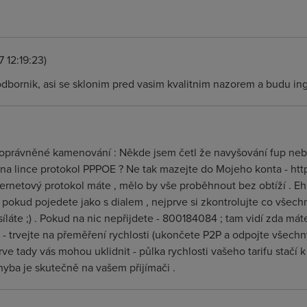
7 12:19:23)
odbornik, asi se sklonim pred vasim kvalitnim nazorem a budu ing
ší oprávněné kamenování : Někde jsem četl že navyšování fup n
 na lince protokol PPPOE ? Ne tak mazejte do Mojeho konta - https
ernetový protokol máte , mělo by vše proběhnout bez obtíží . 
pokud pojedete jako s dialem , nejprve si zkontrolujte co všec
síláte ;) . Pokud na nic nepřijdete - 800184084 ; tam vidí zda 
ás - trvejte na přeměření rychlosti (ukončete P2P a odpojte všechn
rve tady vás mohou uklidnit - půlka rychlosti vašeho tarifu stačí
hyba je skutečně na vašem přijímači .