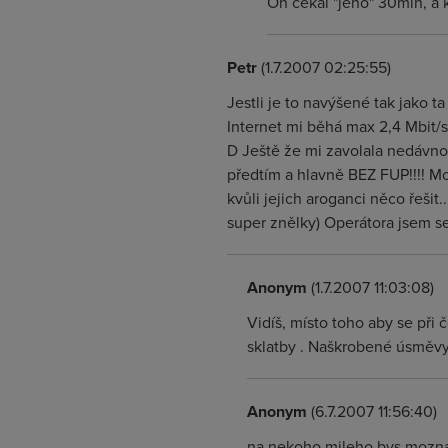
On čekal "jeho" 30min, a k
Petr
(1.7.2007 02:25:55)
Jestli je to navýšené tak jako t
Internet mi běhá max 2,4 Mbit/sek
D Ještě že mi zavolala nedávno 
předtím a hlavně BEZ FUP!!!! Mo
kvůli jejich aroganci něco řešit
super znělky) Operátora jsem se
Anonym
(1.7.2007 11:03:08)
Vidíš, místo toho aby se při 
sklatby . Naškrobené úsměvy
Anonym
(6.7.2007 11:56:40)
na nekoho mileho bys mozna t