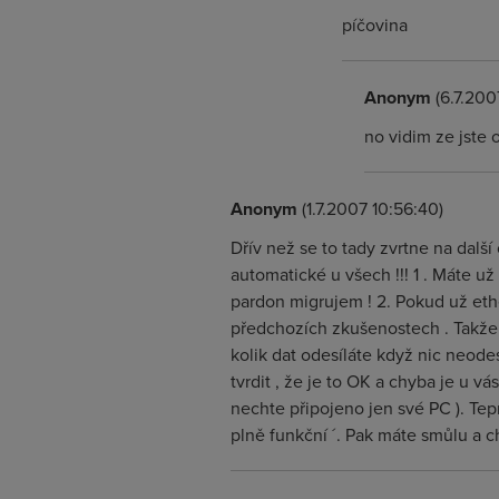
píčovina
Anonym
(6.7.200
no vidim ze jste 
Anonym
(1.7.2007 10:56:40)
Dřív než se to tady zvrtne na dal
automatické u všech !!! 1 . Máte už
pardon migrujem ! 2. Pokud už eth
předchozích zkušenostech . Takže 
kolik dat odesíláte když nic neode
tvrdit , že je to OK a chyba je u v
nechte připojeno jen své PC ). Tep
plně funkční ´. Pak máte smůlu a c