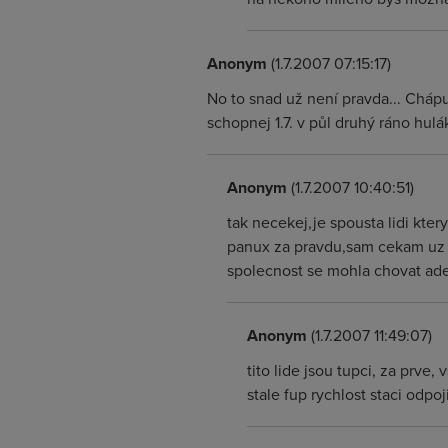
Anonym
(1.7.2007 07:15:17)
No to snad už není pravda... Chápu 
schopnej 1.7. v půl druhý ráno hul
Anonym
(1.7.2007 10:40:51)
tak necekej,je spousta lidi kt
panux za pravdu,sam cekam uz j
spolecnost se mohla chovat ade
Anonym
(1.7.2007 11:49:07)
tito lide jsou tupci, za prv
stale fup rychlost staci odpo