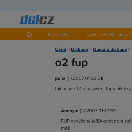
KATALOG
DOSTUPNOST SLUŽ
Úvod
>
Diskuse
>
Obecná diskuse
>
o2 fup
panx
(1.7.2007 01:30:01)
tak mame 1.7. a navyseni fupu nikde 
Anonym
(1.7.2007 01:47:39)
FUP nevýšené je!!!Akorát není stál
máš!