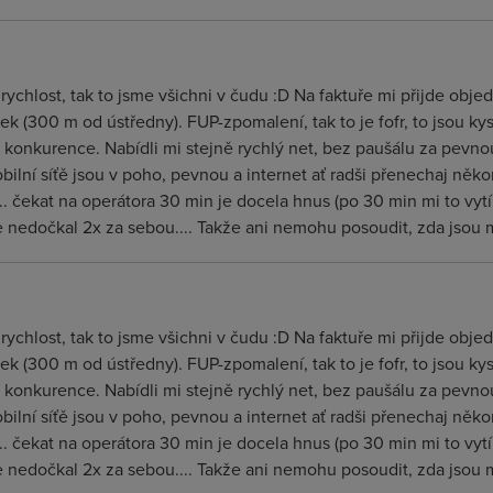
a rychlost, tak to jsme všichni v čudu :D Na faktuře mi přijde obj
 (300 m od ústředny). FUP-zpomalení, tak to je fofr, to jsou kyslíc
konkurence. Nabídli mi stejně rychlý net, bez paušálu za pevnou 
bilní síťě jsou v poho, pevnou a internet ať radši přenechaj něk
.... čekat na operátora 30 min je docela hnus (po 30 min mi to vytí
 nedočkal 2x za sebou.... Takže ani nemohu posoudit, zda jsou mil
a rychlost, tak to jsme všichni v čudu :D Na faktuře mi přijde obj
 (300 m od ústředny). FUP-zpomalení, tak to je fofr, to jsou kyslíc
konkurence. Nabídli mi stejně rychlý net, bez paušálu za pevnou 
bilní síťě jsou v poho, pevnou a internet ať radši přenechaj něk
.... čekat na operátora 30 min je docela hnus (po 30 min mi to vytí
 nedočkal 2x za sebou.... Takže ani nemohu posoudit, zda jsou mil