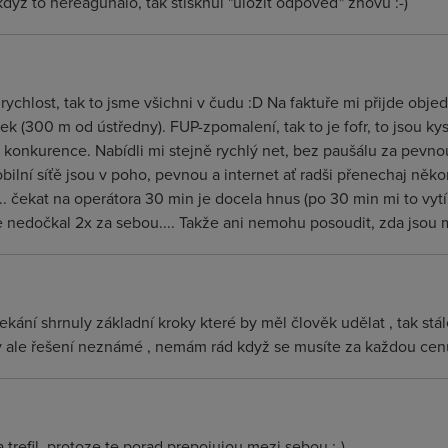
dyž to nereagunalo, tak stisknul "uložit odpověď" znovu :-)
a rychlost, tak to jsme všichni v čudu :D Na faktuře mi přijde obj
 (300 m od ústředny). FUP-zpomalení, tak to je fofr, to jsou kyslíc
konkurence. Nabídli mi stejně rychlý net, bez paušálu za pevnou 
bilní síťě jsou v poho, pevnou a internet ať radši přenechaj něk
.... čekat na operátora 30 min je docela hnus (po 30 min mi to vytí
 nedočkal 2x za sebou.... Takže ani nemohu posoudit, zda jsou mil
čekání shrnuly základní kroky které by měl člověk udělat , tak st
 ale řešení neznámé , nemám rád když se musíte za každou cenu
refil, protoze te porad prepojujou mezi sebou ;-)