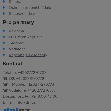
Kariéra
Ochrana osobních údajů
Recenze dsl.cz
Pro partnery
Reklama
O2 Czech Republic
T-Mobile
Vodafone
Nejlevnější GSM tarify
Kontakt
Telefon: +420277270707
☎ O2: +420277270772
☎ T-Mobile: +420277270773
☎ Vodafone: +420277270777
Dostupnost: Po–Pá: 8:00–18:00
E-mail:
info@dsl.cz