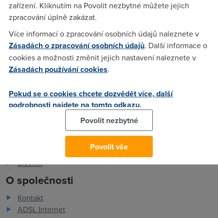
zařízení. Kliknutím na Povolit nezbytné můžete jejich
zpracování úplně zakázat.
divokejbill
(5.7.2007 09:57:23)
Více informací o zpracování osobních údajů naleznete v
Samozřejmě bez švindlů
Zásadách o zpracování osobních údajů
. Další informace o
cookies a možnosti změnit jejich nastavení naleznete v
Zásadách používání cookies
.
Pokud se o cookies chcete dozvědět více, další
podrobnosti najdete na tomto odkazu.
Pro zákazníky
Povolit nezbytné
Dostupnost internetu
Měření rychlosti internetu
Povolit vše
FAQ - často kladené otázky
Slovník
O společnosti
Kontakt
ADSL Internet