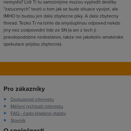
nemyslis? Lidi Ti tu samozrejme muzou vyplodit desitky
"zarucenych" teorii o tom jak se bude situace vyvijet, ale
IMHO to budou jen dalsi zbytecne plky. A dalsi zbytecny
thread. Tezko Ti na tohle da smysluplnou odpoved nekdo
jiny nez zodpovedni lide ze SN (a ani z tech ji
pravdepodobne nedostanes, takze me jakekoliv amaterske
spekulace prijdou zbytecne).
Pro zákazníky
Dostupnost internetu
Měření rychlosti internetu
FAQ - často kladené otázky
Slovník
O společnosti