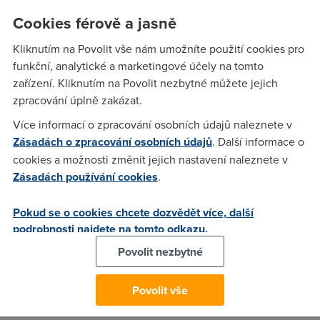
dále co se s Pemacem
Cookies férově a jasně
stane když bude u
Kliknutím na Povolit vše nám umožníte použití cookies pro
funkční, analytické a marketingové účely na tomto
Skynetu?Jestli nepadne
zařízení. Kliknutím na Povolit nezbytné můžete jejich
zpracování úplně zakázat.
jako Skynet.
Více informací o zpracování osobních údajů naleznete v
Zásadách o zpracování osobních údajů
. Další informace o
Jolinar
(11.4.2004 08:44:54)
cookies a možnosti změnit jejich nastavení naleznete v
Zásadách používání cookies
.
PEMAC - prosím o příspěvky od lidí, který ho mají hlavně v
Praze a středních čechách. A dále co se s Pemacem stane
když bude u Skynetu?Jestli nepadne jako Skynet. PROSÍM
Pokud se o cookies chcete dozvědět více, další
podrobnosti najdete na tomto odkazu.
BEZ VYJEVŮ, ŽE JE VŠECHNO NA H.... A PODOBNĚ!Děkuji.
Povolit nezbytné
Keddie
(11.4.2004 13:20:57)
Povolit vše
Rekl bych, ze tohle je spis otazka na zastupce SkyNetu,