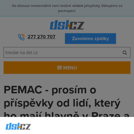
Do diskuse momentálně není možné vkládat příspěvky. Děkujeme za
pochopení.
277 270 707
Zavoláme zpátky
MENU
PEMAC - prosím o
příspěvky od lidí, který
ho mají hlavně v Praze a
středních čechách. A