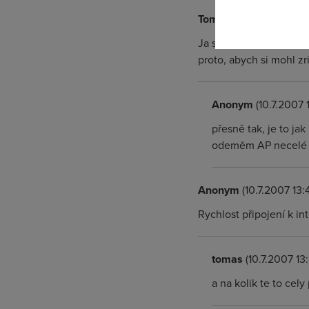
Tomas
(10.7.2007 13:42
Ja se ptal jen proto, ze
proto, abych si mohl zri
Anonym
(10.7.2007 
přesně tak, je to ja
odeměm AP necelé 4k
Anonym
(10.7.2007 13:4
Rychlost připojení k in
tomas
(10.7.2007 13
a na kolik te to cel