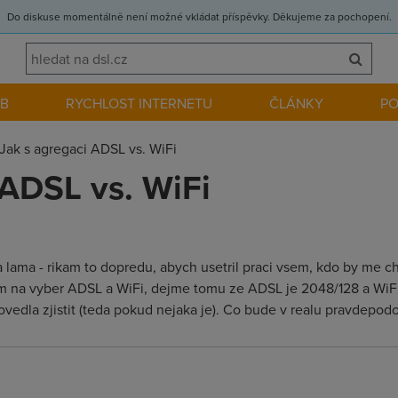
Do diskuse momentálně není možné vkládat příspěvky. Děkujeme za pochopení.
EB
RYCHLOST INTERNETU
ČLÁNKY
P
Jak s agregaci ADSL vs. WiFi
 ADSL vs. WiFi
a lama - rikam to dopredu, abych usetril praci vsem, kdo by me c
m na vyber ADSL a WiFi, dejme tomu ze ADSL je 2048/128 a WiFi 
edla zjistit (teda pokud nejaka je). Co bude v realu pravdepodo