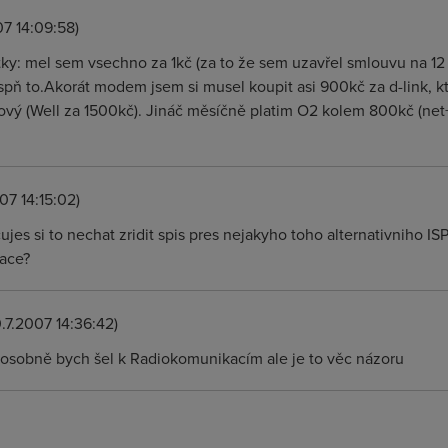
07 14:09:58)
ky: mel sem vsechno za 1kč (za to že sem uzavřel smlouvu na 12 
 aspň to.Akorát modem jsem si musel koupit asi 900kč za d-link, k
ový (Well za 1500kč). Jináč měsíčně platim O2 kolem 800kč (net+
07 14:15:02)
jes si to nechat zridit spis pres nejakyho toho alternativniho I
ace?
.7.2007 14:36:42)
 osobně bych šel k Radiokomunikacím ale je to věc názoru