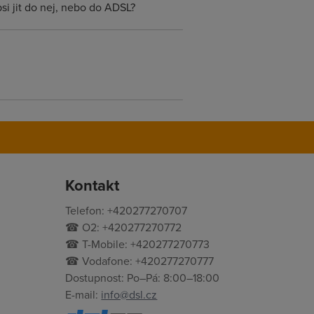
psi jit do nej, nebo do ADSL?
Kontakt
Telefon: +420277270707
☎ O2: +420277270772
☎ T-Mobile: +420277270773
☎ Vodafone: +420277270777
Dostupnost: Po–Pá: 8:00–18:00
E-mail:
info@dsl.cz