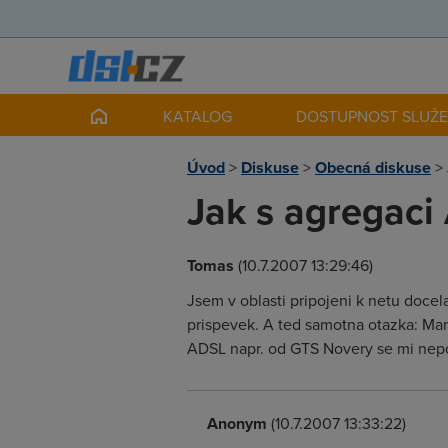
KATALOG
DOSTUPNOST SLUŽ
Úvod
>
Diskuse
>
Obecná diskuse
>
Jak s agregaci
Tomas
(10.7.2007 13:29:46)
Jsem v oblasti pripojeni k netu docel
prispevek. A ted samotna otazka: Ma
ADSL napr. od GTS Novery se mi nepov
Anonym
(10.7.2007 13:33:22)