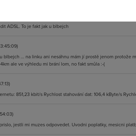
:08)
 mi ty poplatky pro ADSL prisly docela brutalni. Musim si zridit u 
dit ADSL. To je fakt jak u blbejch
13:45:09)
k u blbejch ... na linku ani nesáhnu mám jí prostě jenom protože
m ale ve výhledu mi brání lom, no fakt smůla :-(
7:13)
ternetu: 851,23 kbit/s Rychlost stahování dat: 106,4 kByte/s Rychl
:54:03)
y prislo, jestli mi muzes odpovedet. Uvodni poplatky, mesicni platb