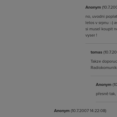
Anonym
(10.7.20
no, uvodni poplat
letos v srpnu :-)
si musel koupit n
vyser !
tomas
(10.7.20
Takze doporucu
Radiokomunik
Anonym
(10
přesně tak,
Anonym
(10.7.2007 14:22:08)