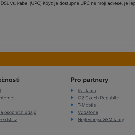
s ADSL vs. kabel (UPC) Kdyz je dostupne UPC na moji adrese, je le
ečnosti
Pro partnery
t
Reklama
nternet
O2 Czech Republic
T-Mobile
a osobních údajů
Vodafone
e dsl.cz
Nejlevnější GSM tarify