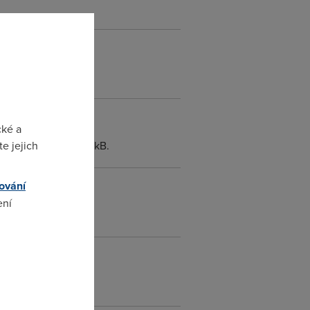
cké a
e jejich
 bude mit jen cca 45kB.
ování
ení
omto