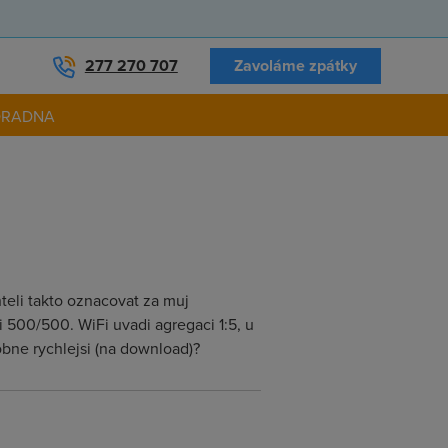
277 270 707
Zavoláme zpátky
ORADNA
hteli takto oznacovat za muj
500/500. WiFi uvadi agregaci 1:5, u
bne rychlejsi (na download)?