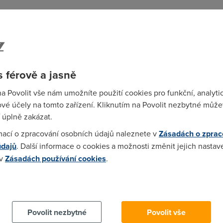
k moc neprojevuje ...
 férově a jasně
na Povolit vše nám umožníte použití cookies pro funkční, analyti
vé účely na tomto zařízení. Kliknutím na Povolit nezbytné můžet
je zrejme lepsi to ADSL, co? 2048/8 to je 256kB, kdezto ta WiFi
 úplně zakázat.
mací o zpracování osobních údajů naleznete v
Zásadách o zprac
)
údajů
. Další informace o cookies a možnosti změnit jejich nastav
e 45 - jsem fakt lamka
 v
Zásadách používání cookies
.
 cookies chcete dozvědět více, další podrobnosti najdete na t
22)
ede to pořád kolem 900 kbps, ráno večer, ve 3ráno ....
Povolit nezbytné
Povolit vše