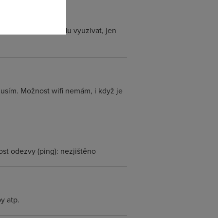
O2 tarif, ktery nebudu vyuzivat, jen
 musím. Možnost wifi nemám, i když je
ost odezvy (ping): nezjištěno
y atp.