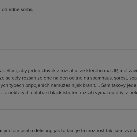
u ohledne sorbs.
 Staci, aby jeden clovek z rozsahu, ze ktereho mas IP, mel zavir
 ze se cely rozsah ze dne na den ocitne na spamhaus, sorbst, sp
ych typech pripojenich nemuzes nijak branit.... Sam takovy jede
. z nekterych databazi blacklistu ten rozsah vymazou driv, z ne
 jim tam psal o delisting jak to tam je ta moznost tak jsem zved