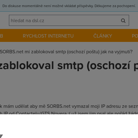
Do diskuse momentálně není možné vkládat příspěvky. Děkujeme za pochopení.
EB
RYCHLOST INTERNETU
ČLÁNKY
P
SORBS.net mi zablokoval smtp (oschozí poštu) jak na vyjmutí?
ablokoval smtp (oschozí p
ak mám udělat aby mě SORBS.net vymazal moji IP adresu ze sez
sah IP od Contactelu/GTS Novera :( už jsem jim psal ale pořád žád