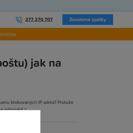
277 270 707
Zavoláme zpátky
ORADNA
oštu) jak na
namu blokovaných IP adres? Protože
na odpověď :(