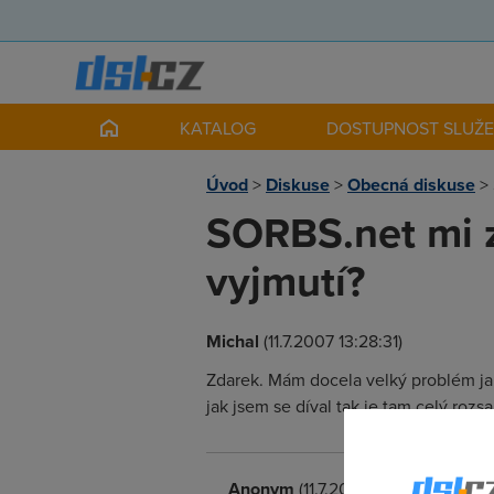
KATALOG
DOSTUPNOST SLUŽ
Úvod
>
Diskuse
>
Obecná diskuse
>
SORBS.net mi z
vyjmutí?
Michal
(11.7.2007 13:28:31)
Zdarek. Mám docela velký problém j
jak jsem se díval tak je tam celý roz
Anonym
(11.7.2007 13:33:53)