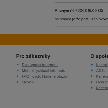
Anonym
(16.7.2008 16:09:38)
no sranda je že poštu zablokov
Pro zákazníky
O spol
Dostupnost internetu
Kontak
Měření rychlosti internetu
ADSL I
FAQ - často kladené otázky
Kariéra
Slovník
Ochran
Recenz