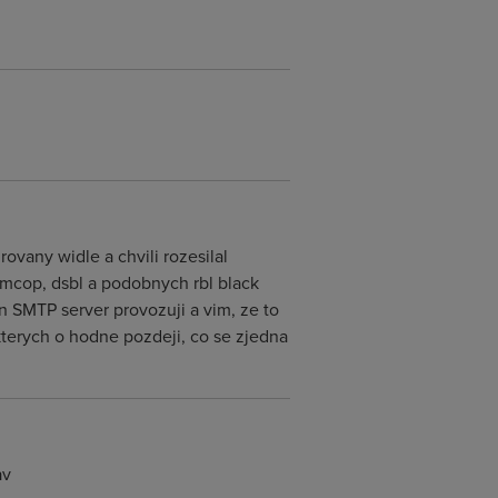
ovany widle a chvili rozesilal
amcop, dsbl a podobnych rbl black
n SMTP server provozuji a vim, ze to
kterych o hodne pozdeji, co se zjedna
av