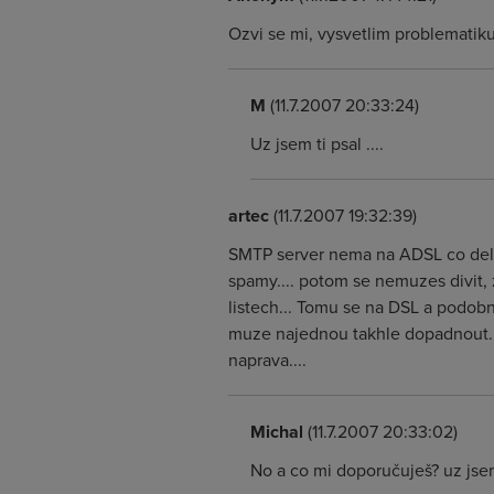
Ozvi se mi, vysvetlim problematik
M
(11.7.2007 20:33:24)
Uz jsem ti psal ....
artec
(11.7.2007 19:32:39)
SMTP server nema na ADSL co delat.
spamy.... potom se nemuzes divit,
listech... Tomu se na DSL a podobn
muze najednou takhle dopadnout...
naprava....
Michal
(11.7.2007 20:33:02)
No a co mi doporučuješ? uz jsem