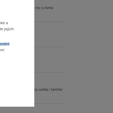
českýho internetu a nic s nima
cké a
e jejich
ování
ení
omto
jen otazkou casu, nez sorbs i tenhle