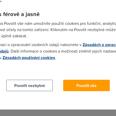
š v troubě. V souč. době blokuje SORBS asi tak čtvrtinu celýho 
 férově a jasně
, ne všichni používají sobrbsí databázi.
na Povolit vše nám umožníte použití cookies pro funkční, analyti
vé účely na tomto zařízení. Kliknutím na Povolit nezbytné můžet
 úplně zakázat.
žádat ISP o změni IP mimo rozsah ?nebo co
mací o zpracování osobních údajů naleznete v
Zásadách o zprac
údajů
. Další informace o cookies a možnosti změnit jejich nastav
 v
Zásadách používání cookies
.
 cookies chcete dozvědět více, další podrobnosti najdete na t
Povolit nezbytné
Povolit vše
 co nema :) To by isp musel dostat dalsi rozsah ip adres. A bude 
lacklistu.