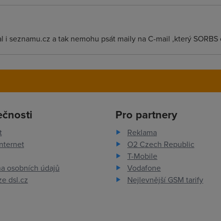
al i seznamu.cz a tak nemohu psát maily na C-mail ,který SORBS 
ečnosti
Pro partnery
t
Reklama
nternet
O2 Czech Republic
T-Mobile
a osobních údajů
Vodafone
e dsl.cz
Nejlevnější GSM tarify