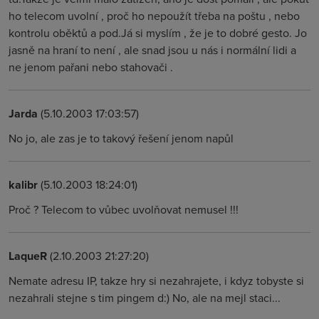
ho telecom uvolní , proč ho nepoužít třeba na poštu , nebo
kontrolu oběktů a pod.Já si myslím , že je to dobré gesto. Jo
jasně na hraní to není , ale snad jsou u nás i normální lidi a
ne jenom pařani nebo stahovači .
Jarda
(5.10.2003 17:03:57)
No jo, ale zas je to takový řešení jenom napůl
kalibr
(5.10.2003 18:24:01)
Proč ? Telecom to vůbec uvolňovat nemusel !!!
LaqueR
(2.10.2003 21:27:20)
Nemate adresu IP, takze hry si nezahrajete, i kdyz tobyste si
nezahrali stejne s tim pingem d:) No, ale na mejl staci...