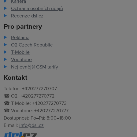
Kariéra
Ochrana osobních údajů
Recenze dsl.cz
Pro partnery
Reklama
O2 Czech Republic
T-Mobile
Vodafone
Nejlevnější GSM tarify
Kontakt
Telefon: +420277270707
☎ O2: +420277270772
☎ T-Mobile: +420277270773
☎ Vodafone: +420277270777
Dostupnost: Po–Pá: 8:00–18:00
E-mail:
info@dsl.cz