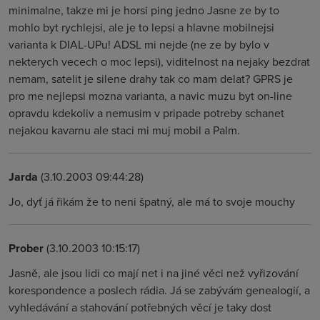
minimalne, takze mi je horsi ping jedno Jasne ze by to
mohlo byt rychlejsi, ale je to lepsi a hlavne mobilnejsi
varianta k DIAL-UPu! ADSL mi nejde (ne ze by bylo v
nekterych vecech o moc lepsi), viditelnost na nejaky bezdrat
nemam, satelit je silene drahy tak co mam delat? GPRS je
pro me nejlepsi mozna varianta, a navic muzu byt on-line
opravdu kdekoliv a nemusim v pripade potreby schanet
nejakou kavarnu ale staci mi muj mobil a Palm.
Jarda
(3.10.2003 09:44:28)
Jo, dyť já řikám že to neni špatný, ale má to svoje mouchy
Prober
(3.10.2003 10:15:17)
Jasně, ale jsou lidi co mají net i na jiné věci než vyřizování
korespondence a poslech rádia. Já se zabývám genealogií, a
vyhledávání a stahování potřebných věcí je taky dost