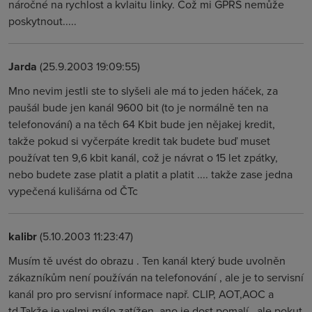
náročné na rychlost a kvlaitu linky. Což mi GPRS nemůže
poskytnout.....
Jarda
(25.9.2003 19:09:55)
Mno nevim jestli ste to slyšeli ale má to jeden háček, za
paušál bude jen kanál 9600 bit (to je normálně ten na
telefonování) a na těch 64 Kbit bude jen nějakej kredit,
takže pokud si vyčerpáte kredit tak budete buď muset
používat ten 9,6 kbit kanál, což je návrat o 15 let zpátky,
nebo budete zase platit a platit a platit .... takže zase jedna
vypečená kulišárna od ČTc
kalibr
(5.10.2003 11:23:47)
Musím tě uvést do obrazu . Ten kanál který bude uvolněn
zákazníkům není používán na telefonování , ale je to servisní
kanál pro pro servisní informace např. CLIP, AOT,AOC a
td.Takže je velmi málo zatížen, ano je dost pomalí , ale pokut