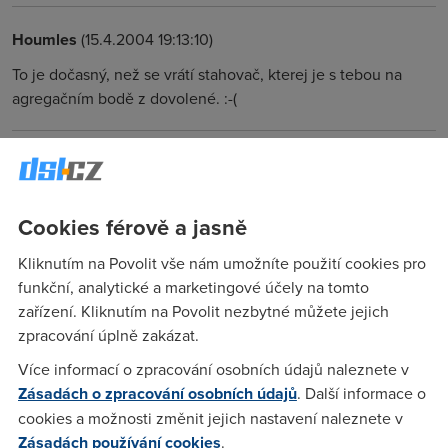
Houmles
(15.4.2004 19:13:10)
To je dočasný, než se vrátí stahovač, kterej je s tebou na
agregačním bodě z dovolené. :-(
fr
(15.4.2004 20:08:54)
A tomu říkáš dobrý? No je fakt, že bych byl taky rád, kdyby
Cookies férově a jasně
mě GTS šlo aspoň takhle. Nový Windous update - 5 souborů,
celkem asi 3MB jsem od včerejška stahoval asi na 4x. Na wifi
Kliknutím na Povolit vše nám umožníte použití cookies pro
128 se mi dneska to samý povedlo během 4 minut i s
funkční, analytické a marketingové účely na tomto
restartem... Ale přestože už bylo hůř - NENI TO DOBRÝ
zařízení. Kliknutím na Povolit nezbytné můžete jejich
zpracování úplně zakázat.
Jolinar
(15.4.2004 20:35:21)
Více informací o zpracování osobních údajů naleznete v
Zásadách o zpracování osobních údajů
. Další informace o
GTS 1024/256 jede na 50-80kbps, šíleně pomalý a ztrátový.
cookies a možnosti změnit jejich nastavení naleznete v
Zásadách používání cookies
.