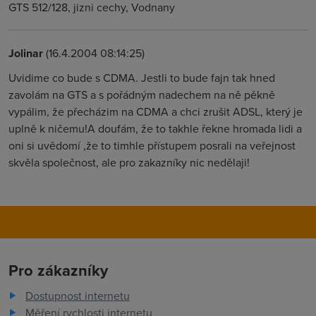
GTS 512/128, jizni cechy, Vodnany
Jolinar
(16.4.2004 08:14:25)
Uvidime co bude s CDMA. Jestli to bude fajn tak hned
zavolám na GTS a s pořádným nadechem na ně pěkně
vypálim, že přecházim na CDMA a chci zrušit ADSL, který je
uplně k ničemu!A doufám, že to takhle řekne hromada lidi a
oni si uvědomí ,že to timhle přístupem posrali na veřejnost
skvěla společnost, ale pro zakazníky nic nedělaji!
Pro zákazníky
Dostupnost internetu
Měření rychlosti internetu