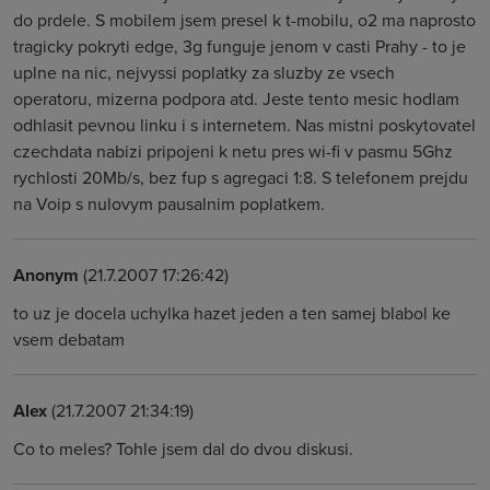
do prdele. S mobilem jsem presel k t-mobilu, o2 ma naprosto
tragicky pokryti edge, 3g funguje jenom v casti Prahy - to je
uplne na nic, nejvyssi poplatky za sluzby ze vsech
operatoru, mizerna podpora atd. Jeste tento mesic hodlam
odhlasit pevnou linku i s internetem. Nas mistni poskytovatel
czechdata nabizi pripojeni k netu pres wi-fi v pasmu 5Ghz
rychlosti 20Mb/s, bez fup s agregaci 1:8. S telefonem prejdu
na Voip s nulovym pausalnim poplatkem.
Anonym
(21.7.2007 17:26:42)
to uz je docela uchylka hazet jeden a ten samej blabol ke
vsem debatam
Alex
(21.7.2007 21:34:19)
Co to meles? Tohle jsem dal do dvou diskusi.