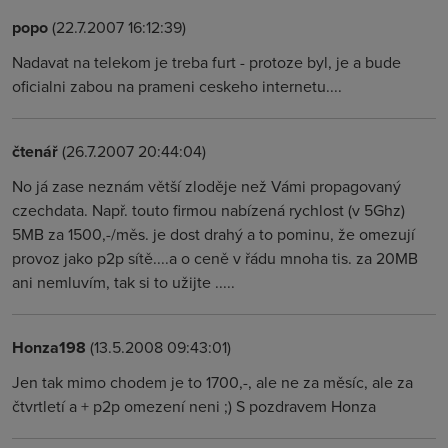
popo
(22.7.2007 16:12:39)
Nadavat na telekom je treba furt - protoze byl, je a bude
oficialni zabou na prameni ceskeho internetu....
čtenář
(26.7.2007 20:44:04)
No já zase neznám větší zloděje než Vámi propagovaný
czechdata. Např. touto firmou nabízená rychlost (v 5Ghz)
5MB za 1500,-/měs. je dost drahý a to pominu, že omezují
provoz jako p2p sítě....a o ceně v řádu mnoha tis. za 20MB
ani nemluvím, tak si to užijte .....
Honza198
(13.5.2008 09:43:01)
Jen tak mimo chodem je to 1700,-, ale ne za měsíc, ale za
čtvrtletí a + p2p omezení neni ;) S pozdravem Honza