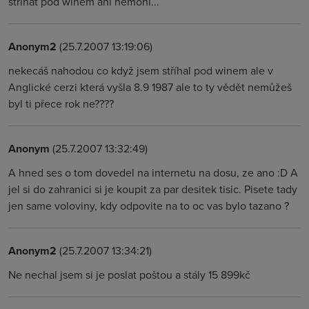
strihat pod winem ani nemohl...
Anonym2
(25.7.2007 13:19:06)
nekecáš nahodou co když jsem stříhal pod winem ale v
Anglické cerzi která vyšla 8.9 1987 ale to ty vědět nemůžeš
byl ti přece rok ne????
Anonym
(25.7.2007 13:32:49)
A hned ses o tom dovedel na internetu na dosu, ze ano :D A
jel si do zahranici si je koupit za par desitek tisic. Pisete tady
jen same voloviny, kdy odpovite na to oc vas bylo tazano ?
Anonym2
(25.7.2007 13:34:21)
Ne nechal jsem si je poslat poštou a stály 15 899kč