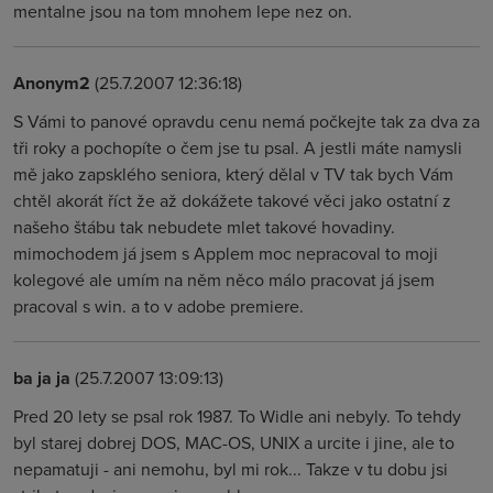
mentalne jsou na tom mnohem lepe nez on.
Anonym2
(25.7.2007 12:36:18)
S Vámi to panové opravdu cenu nemá počkejte tak za dva za
tři roky a pochopíte o čem jse tu psal. A jestli máte namysli
mě jako zapsklého seniora, který dělal v TV tak bych Vám
chtěl akorát říct že až dokážete takové věci jako ostatní z
našeho štábu tak nebudete mlet takové hovadiny.
mimochodem já jsem s Applem moc nepracoval to moji
kolegové ale umím na něm něco málo pracovat já jsem
pracoval s win. a to v adobe premiere.
ba ja ja
(25.7.2007 13:09:13)
Pred 20 lety se psal rok 1987. To Widle ani nebyly. To tehdy
byl starej dobrej DOS, MAC-OS, UNIX a urcite i jine, ale to
nepamatuji - ani nemohu, byl mi rok... Takze v tu dobu jsi