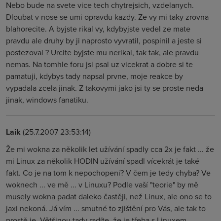
Nebo bude na svete vice tech chytrejsich, vzdelanych.
Dloubat v nose se umi opravdu kazdy. Ze vy mi taky zrovna
blahorecite. A byjste rikal vy, kdybyjste vedel ze mate
pravdu ale druhy by ji naprosto vyvratil, pospinil a jeste si
postezoval ? Urcite byjste mu nerikal, tak tak, ale pravdu
nemas. Na tomhle foru jsi psal uz vicekrat a dobre si te
pamatuji, kdybys tady napsal prvne, moje reakce by
vypadala zcela jinak. Z takovymi jako jsi ty se proste neda
jinak, windows fanatiku.
Laik
(25.7.2007 23:53:14)
Že mi wokna za několik let užívání spadly cca 2x je fakt ... že
mi Linux za několik HODIN užívání spadl vícekrát je také
fakt. Co je na tom k nepochopení? V čem je tedy chyba? Ve
woknech ... ve mě ... v Linuxu? Podle vaší "teorie" by mě
musely wokna padat daleko častěji, než Linux, ale ono se to
jaxi nekoná. Já vím ... smutné to zjištění pro Vás, ale tak to
prostě je. Většinou tady radíte, že je třeba s Linuxem