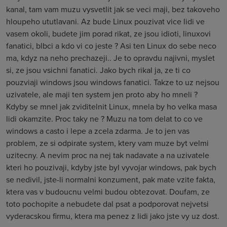
kanal, tam vam muzu vysvetlit jak se veci maji, bez takoveho
hloupeho ututlavani. Az bude Linux pouzivat vice lidi ve
vasem okoli, budete jim porad rikat, ze jsou idioti, linuxovi
fanatici, blbci a kdo vi co jeste ? Asi ten Linux do sebe neco
ma, kdyz na neho prechazeji.. Je to opravdu najivni, myslet
si, ze jsou vsichni fanatici. Jako bych rikal ja, ze ti co
pouzviaji windows jsou windows fanatici. Takze to uz nejsou
uzivatele, ale maji ten system jen proto aby ho mneli ?
Kdyby se mnel jak zviditelnit Linux, mnela by ho velka masa
lidi okamzite. Proc taky ne ? Muzu na tom delat to co ve
windows a casto i lepe a zcela zdarma. Je to jen vas
problem, ze si odpirate system, ktery vam muze byt velmi
uzitecny. A nevim proc na nej tak nadavate a na uzivatele
kteri ho pouzivaji, kdyby jste byl vyvojar windows, pak bych
se nedivil, jste-li normalni konzument, pak mate vzite fakta,
ktera vas v budoucnu velmi budou obtezovat. Doufam, ze
toto pochopite a nebudete dal psat a podporovat nejvetsi
vyderacskou firmu, ktera ma penez z lidi jako jste vy uz dost.