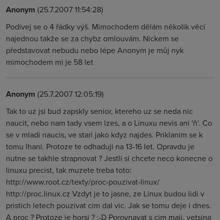
Anonym
(25.7.2007 11:54:28)
Podívej se o 4 řádky výš. Mimochodem dělám několik věcí
najednou takže se za chybz omlouvám. Nickem se
představovat nebudu nebo lépe Anonym je můj nyk
mimochodem mi je 58 let
Anonym
(25.7.2007 12:05:19)
Tak to uz jsi bud zapskly senior, ktereho uz se neda nic
naucit, nebo nam tady vsem lzes, a o Linuxu nevis ani 'ň'. Co
se v mladi naucis, ve stari jako kdyz najdes. Priklanim se k
tomu lhani. Protoze te odhaduji na 13-16 let. Opravdu je
nutne se takhle strapnovat ? Jestli si chcete neco konecne o
linuxu precist, tak muzete treba toto:
http://www.root.cz/texty/proc-pouzivat-linux/
http://proc.linux.cz Vzdyt je to jasne, ze Linux budou lidi v
pristich letech pouzivat cim dal vic. Jak se tomu deje i dnes.
A proc ? Protoze je horsi ? :-D Porovnavat s cim maji, vetsina