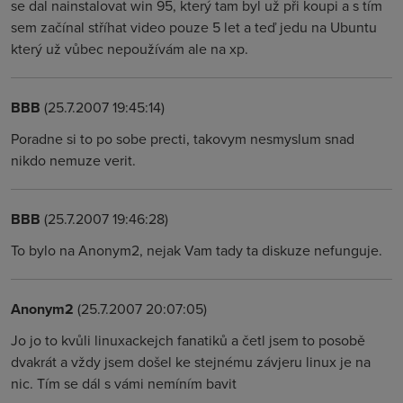
se dal nainstalovat win 95, který tam byl už při koupi a s tím
sem začínal stříhat video pouze 5 let a teď jedu na Ubuntu
který už vůbec nepoužívám ale na xp.
BBB
(25.7.2007 19:45:14)
Poradne si to po sobe precti, takovym nesmyslum snad
nikdo nemuze verit.
BBB
(25.7.2007 19:46:28)
To bylo na Anonym2, nejak Vam tady ta diskuze nefunguje.
Anonym2
(25.7.2007 20:07:05)
Jo jo to kvůli linuxackejch fanatiků a četl jsem to posobě
dvakrát a vždy jsem došel ke stejnému závjeru linux je na
nic. Tím se dál s vámi nemíním bavit