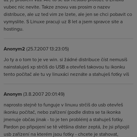
vubec nic nevite. Takze znovu vas prosim o nazev
distribuce, ale uz ted vim ze lzete, ale jen se chci pobavit co
vymyslite. S Linuxe pracuji uz 8 let a jsem spravce site a
hostingu.
Anonym2
(25.7.2007 13:23:05)
Jo ty a o tom to je ve win. si žádné distribuce číst nemusíš
nainstaluješ xp strčíš do USB a otevřeš takovou tu ikonku
tento počítač ale tu vy linuxáci neznáte a stahuješ fotky víš
Anonym
(3.8.2007 20:01:49)
naprosto stejně to funguje v linuxu strčíš do usb otevřeš
ikonku počítač, nebo zařízení (podle distra se ta ikonka
jmenuje občas jinak - to je ten problém) a stahuješ fotky.
Pardon po připojení se tě většina dister zeptá, že jsi připojil
usb zařízení na kterém jsou fotky - chcete je stahovat,