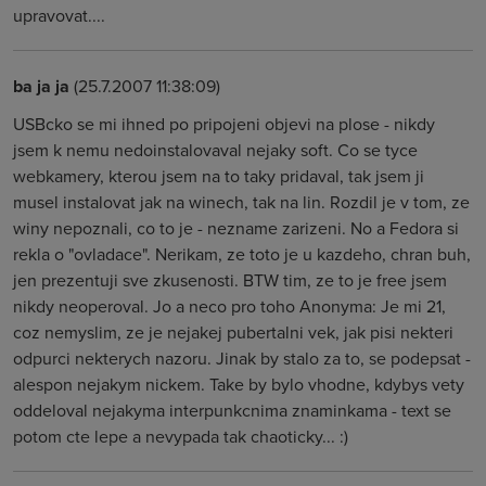
upravovat....
ba ja ja
(25.7.2007 11:38:09)
USBcko se mi ihned po pripojeni objevi na plose - nikdy
jsem k nemu nedoinstalovaval nejaky soft. Co se tyce
webkamery, kterou jsem na to taky pridaval, tak jsem ji
musel instalovat jak na winech, tak na lin. Rozdil je v tom, ze
winy nepoznali, co to je - nezname zarizeni. No a Fedora si
rekla o "ovladace". Nerikam, ze toto je u kazdeho, chran buh,
jen prezentuji sve zkusenosti. BTW tim, ze to je free jsem
nikdy neoperoval. Jo a neco pro toho Anonyma: Je mi 21,
coz nemyslim, ze je nejakej pubertalni vek, jak pisi nekteri
odpurci nekterych nazoru. Jinak by stalo za to, se podepsat -
alespon nejakym nickem. Take by bylo vhodne, kdybys vety
oddeloval nejakyma interpunkcnima znaminkama - text se
potom cte lepe a nevypada tak chaoticky... :)