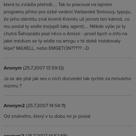
která to zvládla přehrát.... Tak to pracoval na tajném
programu přímo pro úzké vedení Varšavské Smlouvy, typuju,
že jeho identitu znal kromě Kremlu už jenom ten kámoš, co
mu poslal ty widle (nejspíš taky agent).... Někde výše jsi ty
chytrá Šahrazádo psal něco o Amize - prosil bych o info na
jaké médium se ty widle na amigu v té době instalovaly
lépe? MAXELL, nebo EMGETON????? :-D
Anonym
(25.7.2007 13:59:12)
Ja se ale ptal jak ses o nich dozvedel tak rychle za minuleho
rezimu ?
Anonym2
(25.7.2007 14:54:11)
Od známého, který v tu dobu mi je poslal
anonym2
(25.7.2007 14:52:55)