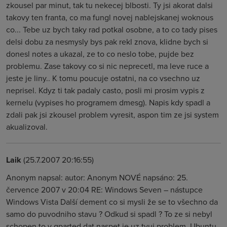
zkousel par minut, tak tu nekecej blbosti. Ty jsi akorat dalsi
takovy ten franta, co ma fungl novej nablejskanej woknous
co... Tebe uz bych taky rad potkal osobne, a to co tady pises
delsi dobu za nesmysly bys pak rekl znova, klidne bych si
donesl notes a ukazal, ze to co neslo tobe, pujde bez
problemu. Zase takovy co si nic neprecetl, ma leve ruce a
jeste je liny.. K tomu poucuje ostatni, na co vsechno uz
neprisel. Kdyz ti tak padaly casto, posli mi prosim vypis z
kernelu (vypises ho programem dmesg). Napis kdy spadl a
zdali pak jsi zkousel problem vyresit, aspon tim ze jsi system
akualizoval.
Laik
(25.7.2007 20:16:55)
Anonym napsal: autor: Anonym NOVÉ napsáno: 25.
července 2007 v 20:04 RE: Windows Seven – nástupce
Windows Vista Další dement co si mysli že se to všechno da
samo do puvodniho stavu ? Odkud si spadl ? To ze si nebyl
schopen to v gparted dat naspet je uz tvuj problem. Ubuntu