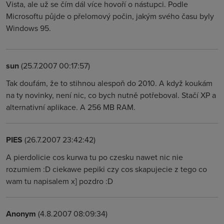
Vista, ale už se čím dál více hovoří o nástupci. Podle
Microsoftu půjde o přelomový počin, jakým svého času byly
Windows 95.
sun
(25.7.2007 00:17:57)
Tak doufám, že to stihnou alespoň do 2010. A když koukám
na ty novinky, není nic, co bych nutně potřeboval. Stačí XP a
alternativní aplikace. A 256 MB RAM.
PIES
(26.7.2007 23:42:42)
A pierdolicie cos kurwa tu po czesku nawet nic nie
rozumiem :D ciekawe pepiki czy cos skapujecie z tego co
wam tu napisalem x] pozdro :D
Anonym
(4.8.2007 08:09:34)