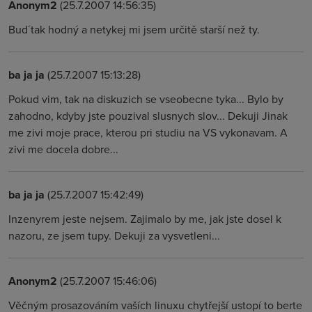
Anonym2
(25.7.2007 14:56:35)
Bud´tak hodný a netykej mi jsem určitě starší než ty.
ba ja ja
(25.7.2007 15:13:28)
Pokud vim, tak na diskuzich se vseobecne tyka... Bylo by
zahodno, kdyby jste pouzival slusnych slov... Dekuji Jinak
me zivi moje prace, kterou pri studiu na VS vykonavam. A
zivi me docela dobre...
ba ja ja
(25.7.2007 15:42:49)
Inzenyrem jeste nejsem. Zajimalo by me, jak jste dosel k
nazoru, ze jsem tupy. Dekuji za vysvetleni...
Anonym2
(25.7.2007 15:46:06)
Věčným prosazováním vaších linuxu chytřejší ustopí to berte