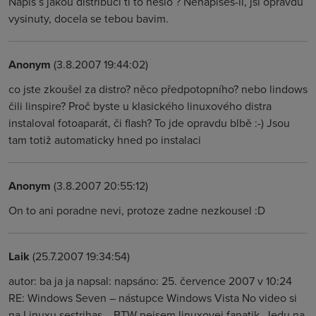
Napis s jakou distribuci ti to neslo ? Nenapises-li, jsi opravdu
vysinuty, docela se tebou bavim.
Anonym
(3.8.2007 19:44:02)
co jste zkoušel za distro? něco předpotopního? nebo lindows
čili linspire? Proč byste u klasického linuxového distra
instaloval fotoaparát, či flash? To jde opravdu blbě :-) Jsou
tam totiž automaticky hned po instalaci
Anonym
(3.8.2007 20:55:12)
On to ani poradne nevi, protoze zadne nezkousel :D
Laik
(25.7.2007 19:34:54)
autor: ba ja ja napsal: napsáno: 25. července 2007 v 10:24
RE: Windows Seven – nástupce Windows Vista No video si
na Linuxu sestrihas... BTW nejsem linuxovej fanatik. Jedu na