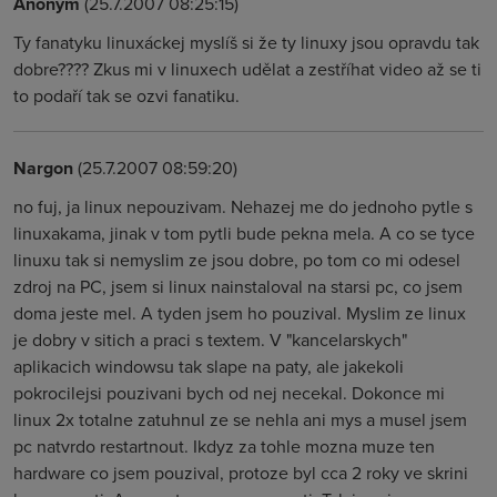
Anonym
(25.7.2007 08:25:15)
Ty fanatyku linuxáckej myslíš si že ty linuxy jsou opravdu tak
dobre???? Zkus mi v linuxech udělat a zestříhat video až se ti
to podaří tak se ozvi fanatiku.
Nargon
(25.7.2007 08:59:20)
no fuj, ja linux nepouzivam. Nehazej me do jednoho pytle s
linuxakama, jinak v tom pytli bude pekna mela. A co se tyce
linuxu tak si nemyslim ze jsou dobre, po tom co mi odesel
zdroj na PC, jsem si linux nainstaloval na starsi pc, co jsem
doma jeste mel. A tyden jsem ho pouzival. Myslim ze linux
je dobry v sitich a praci s textem. V "kancelarskych"
aplikacich windowsu tak slape na paty, ale jakekoli
pokrocilejsi pouzivani bych od nej necekal. Dokonce mi
linux 2x totalne zatuhnul ze se nehla ani mys a musel jsem
pc natvrdo restartnout. Ikdyz za tohle mozna muze ten
hardware co jsem pouzival, protoze byl cca 2 roky ve skrini