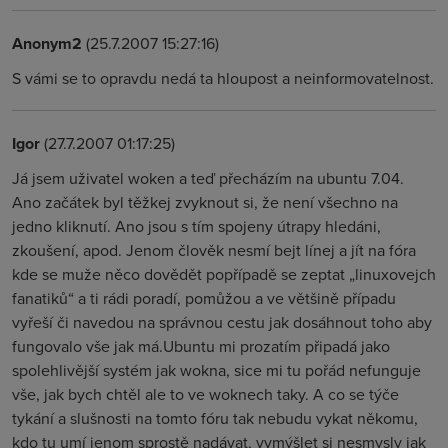
Anonym2
(25.7.2007 15:27:16)
S vámi se to opravdu nedá ta hloupost a neinformovatelnost.
Igor
(27.7.2007 01:17:25)
Já jsem uživatel woken a teď přecházím na ubuntu 7.04.
Ano začátek byl těžkej zvyknout si, že není všechno na
jedno kliknutí. Ano jsou s tím spojeny útrapy hledáni,
zkoušení, apod. Jenom člověk nesmí bejt línej a jít na fóra
kde se muže něco dovědět popřípadě se zeptat „linuxovejch
fanatiků“ a ti rádi poradí, pomůžou a ve většině případu
vyřeší či navedou na správnou cestu jak dosáhnout toho aby
fungovalo vše jak má.Ubuntu mi prozatím připadá jako
spolehlivější systém jak wokna, sice mi tu pořád nefunguje
vše, jak bych chtěl ale to ve woknech taky. A co se týče
tykání a slušnosti na tomto fóru tak nebudu vykat někomu,
kdo tu umí jenom sprostě nadávat, vymýšlet si nesmysly jak