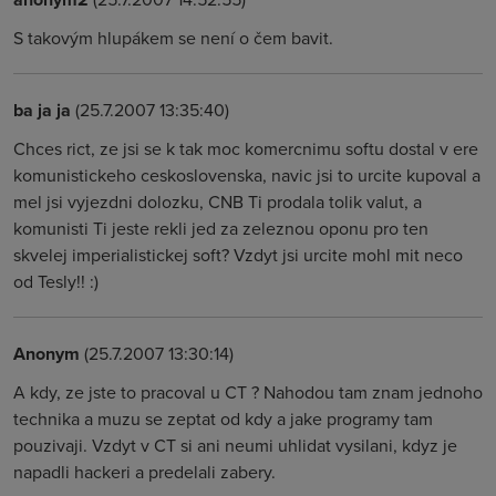
S takovým hlupákem se není o čem bavit.
ba ja ja
(25.7.2007 13:35:40)
Chces rict, ze jsi se k tak moc komercnimu softu dostal v ere
komunistickeho ceskoslovenska, navic jsi to urcite kupoval a
mel jsi vyjezdni dolozku, CNB Ti prodala tolik valut, a
komunisti Ti jeste rekli jed za zeleznou oponu pro ten
skvelej imperialistickej soft? Vzdyt jsi urcite mohl mit neco
od Tesly!! :)
Anonym
(25.7.2007 13:30:14)
A kdy, ze jste to pracoval u CT ? Nahodou tam znam jednoho
technika a muzu se zeptat od kdy a jake programy tam
pouzivaji. Vzdyt v CT si ani neumi uhlidat vysilani, kdyz je
napadli hackeri a predelali zabery.