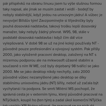
pár příspěvků na obranu linuxu jsem tu výše slušnou formou
taky napsal, ale jinak se musím zastat i widlí - bodejť by
nebyly stabilnější, když jedou na unixovým jádru! A vůbec je
nevyvíjel Billdův tým! Zavzpomínejte si třijedničky byly
pouhá dosovská nadstavba, takový trošku lepší dosovský
manažer, taky nebyly žádný převrat. W95, 98, stále v
podstatě dosovská nadstavba i když čím dál více
vylepšovaná. V době 98 se už na jiné koleji používaly NT -
původně pouze profesionální a vývojový systém. Pak přišly
2000, jako vyloženě pracovní desktop, založený na NT s
mizernou podporou ale na mrkwosoft úžasně stabilní a
současně s ním W ME, což byly dojebaný 98 tvářící se jako
2000. Me se jako desktop nikdy nechytly, zato 2000
původně vůbec nezamýšlené jako desktop se díky
stabilnímu unixovému jádru (NT) šířily, neboť už začala být
vychytaná i ta podpora. Se smrtí Milénií MS pochopil, že
správná cesta je v externím týmu, který původně pracoval na
NTýčkách, koupil ho (ten tým) a zadal úkol komerční NTýčka
tak vznikly XP! Nutno přiznat, že pracovat se na nich dá,