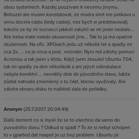
obou systemech. Kazdej pouzivam k necemu jinymu.
Bohuzel ale musim konstatovat, ze modra smrt me potkava u
winu docela casto (tedy casteji, nez bych si predstavoval),
kdezto ze by mi tucnacci jakkoli zatuhli se mi jeste nestalo...
Ale treba mate nekdo zkusenosti jine... Tak to já má opačné
zkušenosti. Na ofic. XPčkách jedu už několik let a spadly mi
cca 2x, ... co je virus a pod.. neznám. Nyní má zálohy pomoci
Acronisu a tak jsem v klidu. Když jsem zkoušel Ubuntu 7.04,
tak mi spadly za den několikrát a ani jejich odinstalace
nebyla korektní ... nevrátily disk do původního stavu, takže
zůstal natrvalo zmenšený o tu část, kterou využívaly. Ale
záloha obrazu disku to naštěstí dala do pořádku.
Anonym
(25.7.2007 20:04:49)
Další dement co si mysli že se to všechno da samo do
puvodniho stavu ? Odkud si spadl ? To ze si nebyl schopen
to v gparted dat naspet je uz tvuj problem. Ubuntu jsi