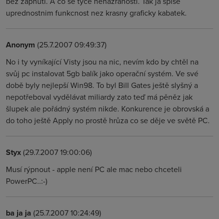
bez zapnuti. A co se tyce nenazranosti. Tak ja spise
uprednostnim funkcnost nez krasny graficky kabatek.
Anonym
(25.7.2007 09:49:37)
No i ty vyníkající Visty jsou na nic, nevím kdo by chtěl na
svůj pc instalovat 5gb balík jako operační systém. Ve své
době byly nejlepší Win98. To byl Bill Gates ještě slyšný a
nepotřeboval vydělávat miliardy zato teď má pěněz jak
šlupek ale pořádný systém nikde. Konkurence je obrovská a
do toho ještě Apply no prostě hrůza co se děje ve světě PC.
Styx
(29.7.2007 19:00:06)
Musí rýpnout - apple není PC ale mac nebo chceteli
PowerPC..:-)
ba ja ja
(25.7.2007 10:24:49)