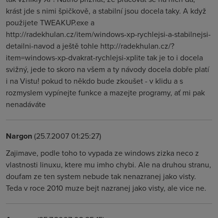
krást jde s nimi špičkově, a stabilní jsou docela taky. A když
použijete TWEAKUP.exe a
http://radekhulan.cz/item/windows-xp-rychlejsi-a-stabilnejsi-
detailni-navod a ještě tohle http://radekhulan.cz/?
item=windows-xp-dvakrat-rychlejsi-xplite tak je to i docela
svižný, jede to skoro na všem a ty návody docela dobře platí
i na Vistu! pokud to někdo bude zkoušet - v klidu a s
rozmyslem vypínejte funkce a mazejte programy, ať mi pak
nenadáváte
Nargon
(25.7.2007 01:25:27)
Zajimave, podle toho to vypada ze windows zizka neco z
vlastnosti linuxu, ktere mu imho chybi. Ale na druhou stranu,
doufam ze ten system nebude tak nenazranej jako visty.
Teda v roce 2010 muze bejt nazranej jako visty, ale vice ne.