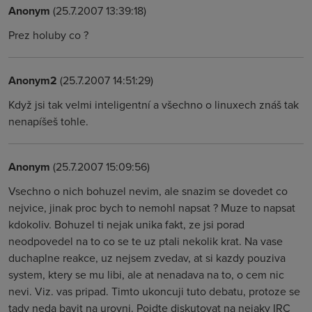
Anonym
(25.7.2007 13:39:18)
Prez holuby co ?
Anonym2
(25.7.2007 14:51:29)
Když jsi tak velmi inteligentní a všechno o linuxech znáš tak
nenapíšeš tohle.
Anonym
(25.7.2007 15:09:56)
Vsechno o nich bohuzel nevim, ale snazim se dovedet co
nejvice, jinak proc bych to nemohl napsat ? Muze to napsat
kdokoliv. Bohuzel ti nejak unika fakt, ze jsi porad
neodpovedel na to co se te uz ptali nekolik krat. Na vase
duchaplne reakce, uz nejsem zvedav, at si kazdy pouziva
system, ktery se mu libi, ale at nenadava na to, o cem nic
nevi. Viz. vas pripad. Timto ukoncuji tuto debatu, protoze se
tady neda bavit na urovni. Pojdte diskutovat na nejaky IRC