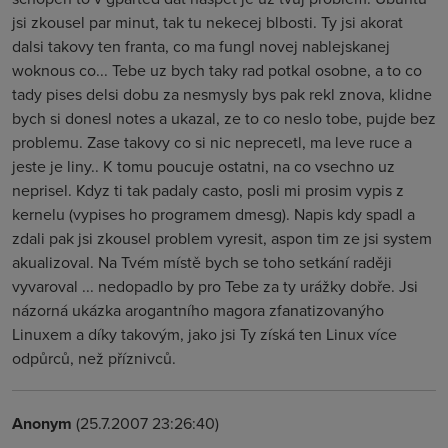
jsi zkousel par minut, tak tu nekecej blbosti. Ty jsi akorat
dalsi takovy ten franta, co ma fungl novej nablejskanej
woknous co... Tebe uz bych taky rad potkal osobne, a to co
tady pises delsi dobu za nesmysly bys pak rekl znova, klidne
bych si donesl notes a ukazal, ze to co neslo tobe, pujde bez
problemu. Zase takovy co si nic neprecetl, ma leve ruce a
jeste je liny.. K tomu poucuje ostatni, na co vsechno uz
neprisel. Kdyz ti tak padaly casto, posli mi prosim vypis z
kernelu (vypises ho programem dmesg). Napis kdy spadl a
zdali pak jsi zkousel problem vyresit, aspon tim ze jsi system
akualizoval. Na Tvém místě bych se toho setkání raději
vyvaroval ... nedopadlo by pro Tebe za ty urážky dobře. Jsi
názorná ukázka arogantního magora zfanatizovanýho
Linuxem a díky takovým, jako jsi Ty získá ten Linux více
odpůrců, než příznivců.
Anonym
(25.7.2007 23:26:40)