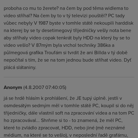
proboha co mu to žerete? na čem by pod těma widlema to
video stříhal? Na čem by to v tý televizi pouštěl? PC tady
vůbec nebyly V 1987 byste v tomhle státě nekoupili harddisk
na kterej by se ty desetimegový třijedničky vešly nota bene
aby stříhaly video copak tenkrát byly HDD na který by se to
video vešlo? V 87mým byla vrchol techniky 386ka a
půlmegová grafika Troufám si tvrdit že ani Billda v tý době
nepočítal s tím, že se na tom jednou bude stříhat video. Dyť
plácá slátaniny.
Anonym
(4.8.2007 07:40:05)
já se hrdě hlásím k prohlášení, že JE tupý úplně. jestli v
osmdesátým sedmým měl v tomhle státě PC, koupil si do něj
třijedničky, dále vlastnil soft na zpracování videa a na tom PC
ho zpracovával... Shrňme si to - to znamená, že měl PC,
které to zvládlo zpracovat, HDD, nebo jiné (mě neznámé
médium, na které se to vešlo), v neposlední řadě grafárnu,