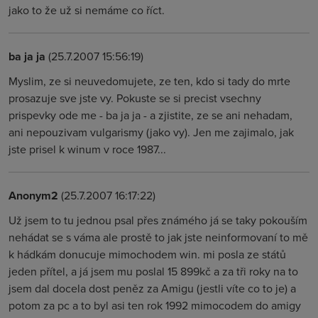
jako to že už si nemáme co říct.
ba ja ja
(25.7.2007 15:56:19)
Myslim, ze si neuvedomujete, ze ten, kdo si tady do mrte
prosazuje sve jste vy. Pokuste se si precist vsechny
prispevky ode me - ba ja ja - a zjistite, ze se ani nehadam,
ani nepouzivam vulgarismy (jako vy). Jen me zajimalo, jak
jste prisel k winum v roce 1987...
Anonym2
(25.7.2007 16:17:22)
Už jsem to tu jednou psal přes známého já se taky pokouším
nehádat se s váma ale prostě to jak jste neinformovaní to mě
k hádkám donucuje mimochodem win. mi posla ze států
jeden přítel, a já jsem mu poslal 15 899kč a za tři roky na to
jsem dal docela dost peněz za Amigu (jestli víte co to je) a
potom za pc a to byl asi ten rok 1992 mimocodem do amigy