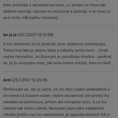
totiz prechazi z windows na linux, a i presto ze linux tak
dobhre neznaji, zacnou ho pouzivat a poznaji, a vic krat uz
se k tomu m$ bastlu nevraceji.
ba ja ja
(25.7.2007 12:13:58)
S tim seniorem jsi to prehnal, proc zbytecne provokujes.
Treba muj tata je stejne stary a zabskly senio neni... Jinak
vazne nemyslim, ze Anonym je prezdivka vhodna - podivej
se, je tu anonymu moc, jak teda mame rozlisit, kdo co rika?
Anti
(25.7.2007 12:25:41)
Omlouvam se, ale je jasne, ze on neni zaden padesatnik a
ze nema s Linuxem vubec zadne skusenosti ale presto ho
vseobecne pomlouva, pritom ani nenapise proc, a co mu
vlastne tak zleho udelal. Nemyslel jsem jako zapskleho
nikoho jineho nez ho samotneho, je spousta starsich lidi a