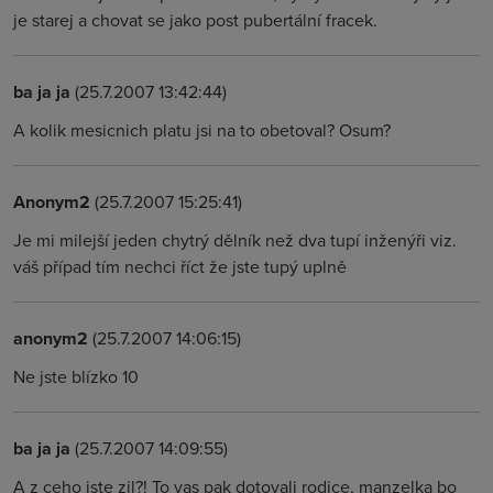
je starej a chovat se jako post pubertální fracek.
ba ja ja
(25.7.2007 13:42:44)
A kolik mesicnich platu jsi na to obetoval? Osum?
Anonym2
(25.7.2007 15:25:41)
Je mi milejší jeden chytrý dělník než dva tupí inženýři viz.
váš případ tím nechci říct že jste tupý uplně
anonym2
(25.7.2007 14:06:15)
Ne jste blízko 10
ba ja ja
(25.7.2007 14:09:55)
A z ceho jste zil?! To vas pak dotovali rodice, manzelka bo