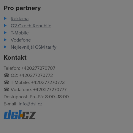
Pro partnery
Reklama
O2 Czech Republic
T-Mobile
Vodafone
Nejlevnější GSM tarify
Kontakt
Telefon: +420277270707
☎ O2: +420277270772
☎ T-Mobile: +420277270773
☎ Vodafone: +420277270777
Dostupnost: Po–Pá: 8:00–18:00
E-mail:
info@dsl.cz