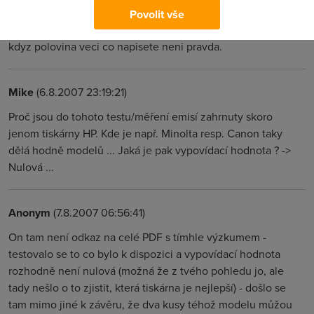
Anonym
(6.8.2007 10:29:30)
Povolit vše
Pro autora: To by mne zajimalo kam na to vsechno chodite,
kdyz polovina veci co napisete neni pravda.
Mike
(6.8.2007 23:19:21)
Proč jsou do tohoto testu/měření emisí zahrnuty skoro
jenom tiskárny HP. Kde je např. Minolta resp. Canon taky
dělá hodně modelů ... Jaká je pak vypovídací hodnota ? ->
Nulová ...
Anonym
(7.8.2007 06:56:41)
On tam není odkaz na celé PDF s tímhle výzkumem -
testovalo se to co bylo k dispozici a vypovídací hodnota
rozhodně není nulová (možná že z tvého pohledu jo, ale
tady nešlo o to zjistit, která tiskárna je nejlepší) - došlo se
tam mimo jiné k závěru, že dva kusy téhož modelu můžou