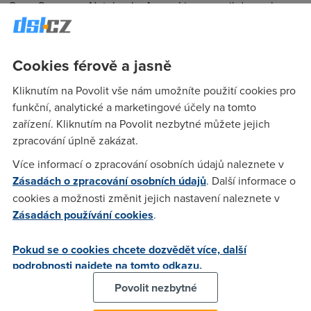
Open Source ― Notebooky Acer s Linuxem nikdo nechce ―
Windows Vista o polovinu levnější, ale... ― Na internetu dva
testovací balíky Vista SP1 a více...
Cookies férově a jasně
Kliknutím na Povolit vše nám umožníte použití cookies pro
kurna
(6.8.2007 09:04:27)
funkční, analytické a marketingové účely na tomto
O2 zpusobuje rakovinu ceskeho internetu a taky s tim nikdo
zařízení. Kliknutím na Povolit nezbytné můžete jejich
nic nedela
zpracování úplně zakázat.
Více informací o zpracování osobních údajů naleznete v
petr
(6.8.2007 15:39:58)
Zásadách o zpracování osobních údajů
. Další informace o
cookies a možnosti změnit jejich nastavení naleznete v
Bylo by treba tento nador vyriznou jedno provzdy
Zásadách používání cookies
.
lukas.cz
(6.8.2007 16:07:41)
Pokud se o cookies chcete dozvědět více, další
podrobnosti najdete na tomto odkazu.
Plně svámi souhlasím.
Povolit nezbytné