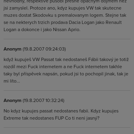
nevhodny, respektive pusobi presne opacnym dojmem nez
jsi zamyslel. Protoze ano, kdyz kupujes VW tak skutecne
muzes dostat Skodovku s premalovanym logem. Stejne tak
se na nekterych trzich prodava Dacia Logan jako Renault
Logan a dokonce i jako Nissan Aprio.
Anonym
(19.8.2007 09:24:03)
když kupuješ VW Passat tak nedostaneš Fábii takový je totiž
rozdíl mezi Fuck internetem a ne Fuck internetem takhle
taky byl příspěvek napsán, pokud jsi to pochopil jinak, tak je
mi líto...
Anonym
(19.8.2007 10:32:24)
No kdyz kupujes passat nedostanes fabii. Kdyz kupujes
Extreme tak nedostanes FUP Co ti neni jasný?