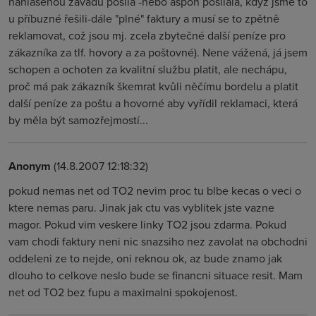
nahlášenou závadu posílá -nebo aspoň posílala, když jsme to
u příbuzné řešili-dále "plné" faktury a musí se to zpětně
reklamovat, což jsou mj. zcela zbytečné další peníze pro
zákazníka za tlf. hovory a za poštovné). Nene vážená, já jsem
schopen a ochoten za kvalitní službu platit, ale nechápu,
proč má pak zákazník škemrat kvůli něčímu bordelu a platit
další peníze za poštu a hovorné aby vyřídil reklamaci, která
by měla být samozřejmostí...
Anonym
(14.8.2007 12:18:32)
pokud nemas net od TO2 nevim proc tu blbe kecas o veci o
ktere nemas paru. Jinak jak ctu vas vyblitek jste vazne
magor. Pokud vim veskere linky TO2 jsou zdarma. Pokud
vam chodi faktury neni nic snazsiho nez zavolat na obchodni
oddeleni ze to nejde, oni reknou ok, az bude znamo jak
dlouho to celkove neslo bude se financni situace resit. Mam
net od TO2 bez fupu a maximalni spokojenost.