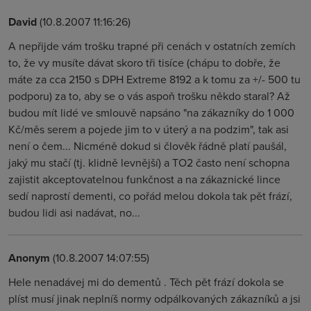
David
(10.8.2007 11:16:26)
A nepřijde vám trošku trapné při cenách v ostatních zemích
to, že vy musíte dávat skoro tři tisíce (chápu to dobře, že
máte za cca 2150 s DPH Extreme 8192 a k tomu za +/- 500 tu
podporu) za to, aby se o vás aspoň trošku někdo staral? Až
budou mít lidé ve smlouvě napsáno "na zákazníky do 1 000
Kč/měs serem a pojede jim to v úterý a na podzim", tak asi
není o čem... Nicméně dokud si člověk řádně platí paušál,
jaký mu stačí (tj. klidně levnější) a TO2 často není schopna
zajistit akceptovatelnou funkčnost a na zákaznické lince
sedí naprostí dementi, co pořád melou dokola tak pět frází,
budou lidi asi nadávat, no...
Anonym
(10.8.2007 14:07:55)
Hele nenadávej mi do dementů . Těch pět frází dokola se
plíst musí jinak neplníš normy odpálkovaných zákazníků a jsi