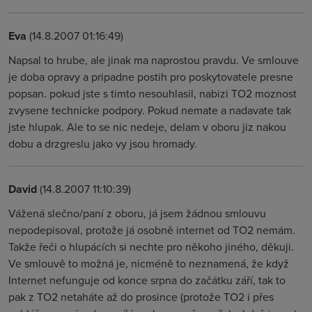
Eva
(14.8.2007 01:16:49)
Napsal to hrube, ale jinak ma naprostou pravdu. Ve smlouve
je doba opravy a pripadne postih pro poskytovatele presne
popsan. pokud jste s timto nesouhlasil, nabizi TO2 moznost
zvysene technicke podpory. Pokud nemate a nadavate tak
jste hlupak. Ale to se nic nedeje, delam v oboru jiz nakou
dobu a drzgreslu jako vy jsou hromady.
David
(14.8.2007 11:10:39)
Vážená slečno/paní z oboru, já jsem žádnou smlouvu
nepodepisoval, protože já osobně internet od TO2 nemám.
Takže řeči o hlupácích si nechte pro někoho jiného, děkuji.
Ve smlouvě to možná je, nicméně to neznamená, že když
Internet nefunguje od konce srpna do začátku září, tak to
pak z TO2 netaháte až do prosince (protože TO2 i přes