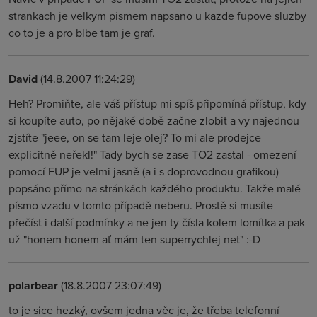
strankach je velkym pismem napsano u kazde fupove sluzby
co to je a pro blbe tam je graf.
David
(14.8.2007 11:24:29)
Heh? Promiňte, ale váš přístup mi spíš připomíná přístup, kdy
si koupíte auto, po nějaké době začne zlobit a vy najednou
zjstíte "jeee, on se tam leje olej? To mi ale prodejce
explicitně neřekl!" Tady bych se zase TO2 zastal - omezení
pomocí FUP je velmi jasně (a i s doprovodnou grafikou)
popsáno přímo na stránkách každého produktu. Takže malé
písmo vzadu v tomto případě neberu. Prostě si musíte
přečíst i další podmínky a ne jen ty čísla kolem lomítka a pak
už "honem honem ať mám ten superrychlej net" :-D
polarbear
(18.8.2007 23:07:49)
to je sice hezký, ovšem jedna věc je, že třeba telefonní