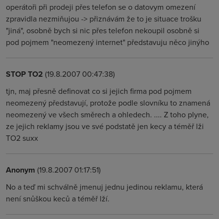
operátoři při prodeji přes telefon se o datovym omezení
zpravidla nezmiňujou -> přiznávám že to je situace trošku
"jiná", osobně bych si nic přes telefon nekoupil osobně si
pod pojmem "neomezený internet" představuju něco jinýho
STOP TO2
(19.8.2007 00:47:38)
tjn, maj přesně definovat co si jejich firma pod pojmem
neomezený představují, protože podle slovníku to znamená
neomezený ve všech směrech a ohledech. .... Z toho plyne,
ze jejich reklamy jsou ve své podstatě jen kecy a téměř lži
TO2 suxx
Anonym
(19.8.2007 01:17:51)
No a teď mi schválně jmenuj jednu jedinou reklamu, která
není snůškou keců a téměř lží.