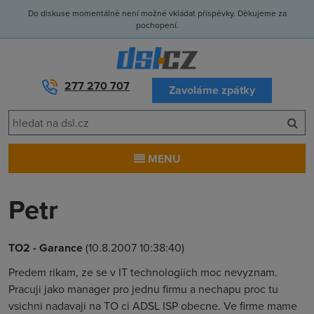
Do diskuse momentálně není možné vkládat příspěvky. Děkujeme za
pochopení.
277 270 707
Zavoláme zpátky
MENU
Petr
TO2 - Garance
(10.8.2007 10:38:40)
Predem rikam, ze se v IT technologiich moc nevyznam.
Pracuji jako manager pro jednu firmu a nechapu proc tu
vsichni nadavaji na TO ci ADSL ISP obecne. Ve firme mame