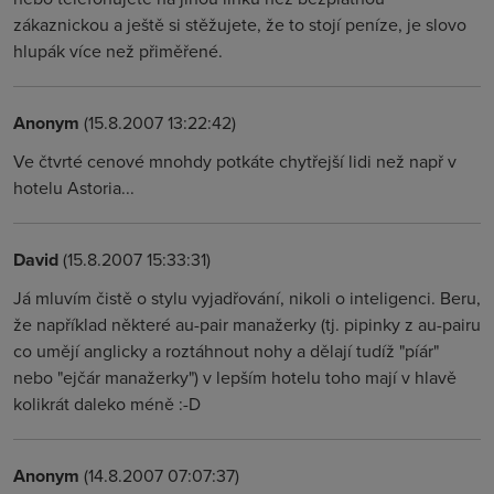
zákaznickou a ještě si stěžujete, že to stojí peníze, je slovo
hlupák více než přiměřené.
Anonym
(15.8.2007 13:22:42)
Ve čtvrté cenové mnohdy potkáte chytřejší lidi než např v
hotelu Astoria...
David
(15.8.2007 15:33:31)
Já mluvím čistě o stylu vyjadřování, nikoli o inteligenci. Beru,
že například některé au-pair manažerky (tj. pipinky z au-pairu
co umějí anglicky a roztáhnout nohy a dělají tudíž "píár"
nebo "ejčár manažerky") v lepším hotelu toho mají v hlavě
kolikrát daleko méně :-D
Anonym
(14.8.2007 07:07:37)