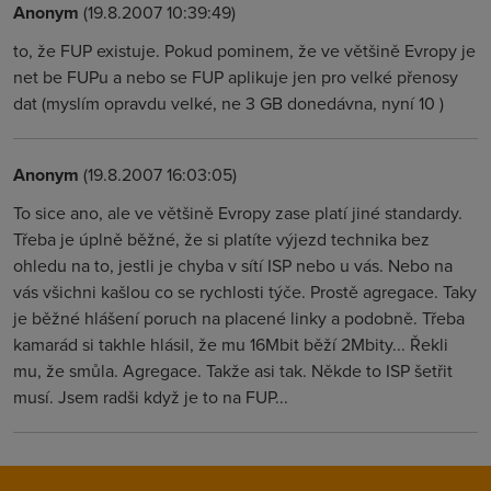
Anonym
(19.8.2007 10:39:49)
to, že FUP existuje. Pokud pominem, že ve většině Evropy je
net be FUPu a nebo se FUP aplikuje jen pro velké přenosy
dat (myslím opravdu velké, ne 3 GB donedávna, nyní 10 )
Anonym
(19.8.2007 16:03:05)
To sice ano, ale ve většině Evropy zase platí jiné standardy.
Třeba je úplně běžné, že si platíte výjezd technika bez
ohledu na to, jestli je chyba v sítí ISP nebo u vás. Nebo na
vás všichni kašlou co se rychlosti týče. Prostě agregace. Taky
je běžné hlášení poruch na placené linky a podobně. Třeba
kamarád si takhle hlásil, že mu 16Mbit běží 2Mbity... Řekli
mu, že smůla. Agregace. Takže asi tak. Někde to ISP šetřit
musí. Jsem radši když je to na FUP...