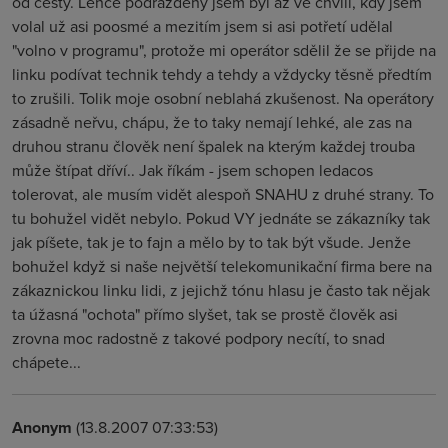
od cesty. Lehce podrážděný jsem byl až ve chvíli, kdy jsem
volal už asi poosmé a mezitím jsem si asi potřetí udělal
"volno v programu", protože mi operátor sdělil že se přijde na
linku podívat technik tehdy a tehdy a vždycky těsně předtím
to zrušili. Tolik moje osobní neblahá zkušenost. Na operátory
zásadně neřvu, chápu, že to taky nemají lehké, ale zas na
druhou stranu člověk není špalek na kterým každej trouba
může štípat dříví.. Jak říkám - jsem schopen ledacos
tolerovat, ale musím vidět alespoň SNAHU z druhé strany. To
tu bohužel vidět nebylo. Pokud VY jednáte se zákazníky tak
jak píšete, tak je to fajn a mělo by to tak být všude. Jenže
bohužel když si naše největší telekomunikační firma bere na
zákaznickou linku lidi, z jejichž tónu hlasu je často tak nějak
ta úžasná "ochota" přímo slyšet, tak se prostě člověk asi
zrovna moc radostně z takové podpory necítí, to snad
chápete...
Anonym
(13.8.2007 07:33:53)