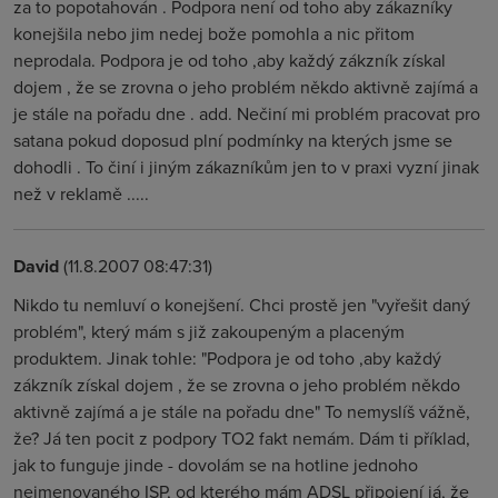
za to popotahován . Podpora není od toho aby zákazníky
konejšila nebo jim nedej bože pomohla a nic přitom
neprodala. Podpora je od toho ,aby každý zákzník získal
dojem , že se zrovna o jeho problém někdo aktivně zajímá a
je stále na pořadu dne . add. Nečiní mi problém pracovat pro
satana pokud doposud plní podmínky na kterých jsme se
dohodli . To činí i jiným zákazníkům jen to v praxi vyzní jinak
než v reklamě .....
David
(11.8.2007 08:47:31)
Nikdo tu nemluví o konejšení. Chci prostě jen "vyřešit daný
problém", který mám s již zakoupeným a placeným
produktem. Jinak tohle: "Podpora je od toho ,aby každý
zákzník získal dojem , že se zrovna o jeho problém někdo
aktivně zajímá a je stále na pořadu dne" To nemyslíš vážně,
že? Já ten pocit z podpory TO2 fakt nemám. Dám ti příklad,
jak to funguje jinde - dovolám se na hotline jednoho
nejmenovaného ISP, od kterého mám ADSL připojení já, že