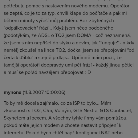
potřebuju pomoc s nastavením nového modemu. Operátor
se zeptá, co je to za typ, chvíli klape do počítače a pak mi
během minuty vyřeší můj problém. Bez zbytečných
"odpálkovacích" frází... Když jsem něco podobného
(podotýkám, že ADSL o TO2 jsem DOMA - což neznamená,
že jsem s nim nepřišel do styku a nevím, jak "funguje" - nikdy
neměl) zkoušel na lince TO2, dočkal jsem se přepojování "od
čerta k ďáblu" a stejně prdlajs... Upřímně mám pocit, že
tamější operátoři doopravdy umí pět frází - každý jinou pětici
a musí se pořád navzájem přepojovat :-D
mynona
(11.8.2007 10:00:06)
To by mě docela zajímalo, co za ISP to bylo... Mám
zkušenosti s TO2, ČRa, Volným, GTS Nextra, GTS Contactel,
Skynetem a Ipexem. A všechny tyhle firmy vám pomůžou,
pokud máte jejich modem a chcete nastavit připojení k
internetu. Pokud bych chtěl např. konfiguraci NAT nebo