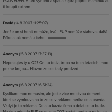
PODVEDEN. A ted vyhonit a spat a zejtra popros maminku at
ti koupit extrem
David
(14.8.2007 11:25:07)
Jenže on si honit nemůže, kvůli FUP nemůže stahovat další
Pčko a tak nemá u čeho :-))))))))))))))))))
Anonym
(15.8.2007 17:37:19)
Nepracujes ty u O2? Oni to totiz, treba na tech letacich, moc
pekne krejou... Hlavne ze ses tady predved
Anonym
(16.8.2007 16:51:24)
Kyslikare moc nemusim, ale jeste vice me stvou dementi
kteri se vymlouva na to ze se v reklame nerika cela pravda.
Vzdyt je to reklama! Dela to kazda firma a delat se to bude.
Navic v pripade FUP se musim TO2 zastat, protoze na jejich