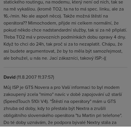
statického routingu, na modemu, který není od nich, tak se
na mě vykašlou. (kromě TO2, ta na to má spec. linku, ale za
16,-/min. No ale aspoň něco). Takže možná štěstí na
operátora?? Mimochodem, přijde mi celkem normální, že
pokud někdo chce nadstandardní služby, tak si za ně připlatí.
Třeba TO2 má v provozních podmínkách dobu opravy 4 dny.
Když to chci do 24h, tak proč si za to nezaplatit. Chápu, že
asi budete argumentovat, že by to měla být samozřejmost,
ale bohužel, u nás ne. Jací zákazníci, takový ISP:-((
David
(11.8.2007 11:37:57)
Můj ISP je GTS Novera a pro Vaší informaci to byl modem
zakoupený zcela "mimo" navíc v době zapojování už starší
(SpeedTouch 510i V4). "Štěstí na operátory" mám u GTS
zhruba od doby, kdy to přestala být Nextra a zrušili
obligátního slovenského operátora "tu Martin pri telefone".
Do té doby uznávám, že podpora bývalé Nextry stála za
h*vno, respektive byla zcela srovnatelná s TO2 :-D A po tom,