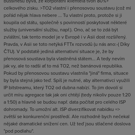
bussinesu bývá, že korporátní klientela tvoří 80%+
celkového zisku. >TO2 vlastní i přenosovou soustavu (což mi
pořád nějak hlava nebere ... Tu vlastní proto, protože si ji
koupila od státu, společně s povinností poskytovat některé
služby (universální službu, např.). Ono, ač se to zdá být
zvláštní, tak tento model je v Evropě i v Asii dost rozšířený.
Pravda, v Asii se toto netýká FTTx rozvodů (u nás ano:-( Díky
ČTU). V podstatě jediná alternativní situace je, že by
přenosová soustava byla vlastněná státem... A tedy nevím
jak vy, ale to radši ať to má TO2, než banánová republika.
Pokud by přenosovou soustavu vlastnila "jiná" firma, situace
by byla stejná jako teď. Spíš je nutné, aby alternativci využili
IP bitstreamu, který TO2 od dubna nabízí. To jim dovolí si
určit míru agregace tak jak oni chtějí (tedy nikoliv pouze 1:20
a 1:50) a hlavně se budou např. data počítat pro celého ISP
dohromady. To umožní alt. ISP diverzifikovat nabídku =>
zvětší se konkurenční prostředí. Ale rozhodně bych nečekal
nějaké dramatické snížení cen. Už teď jsou stlačené doslova
"pod podlahu".