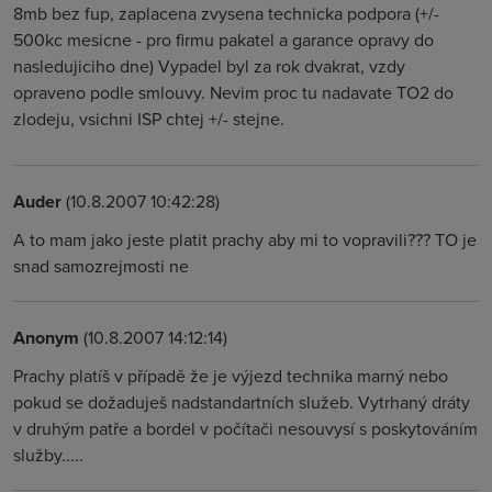
8mb bez fup, zaplacena zvysena technicka podpora (+/-
500kc mesicne - pro firmu pakatel a garance opravy do
nasledujiciho dne) Vypadel byl za rok dvakrat, vzdy
opraveno podle smlouvy. Nevim proc tu nadavate TO2 do
zlodeju, vsichni ISP chtej +/- stejne.
Auder
(10.8.2007 10:42:28)
A to mam jako jeste platit prachy aby mi to vopravili??? TO je
snad samozrejmosti ne
Anonym
(10.8.2007 14:12:14)
Prachy platíš v případě že je výjezd technika marný nebo
pokud se dožaduješ nadstandartních služeb. Vytrhaný dráty
v druhým patře a bordel v počítači nesouvysí s poskytováním
služby.....