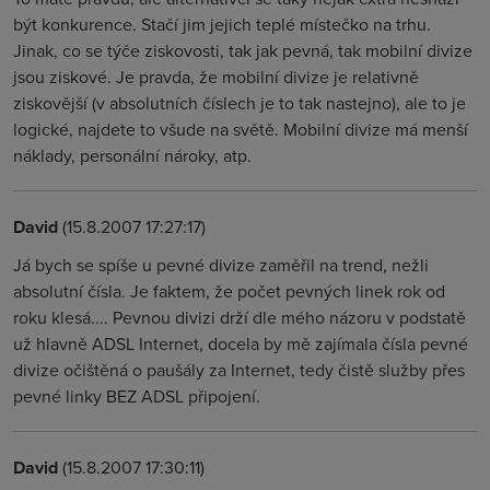
být konkurence. Stačí jim jejich teplé místečko na trhu.
Jinak, co se týče ziskovosti, tak jak pevná, tak mobilní divize
jsou ziskové. Je pravda, že mobilní divize je relativně
ziskovější (v absolutních číslech je to tak nastejno), ale to je
logické, najdete to všude na světě. Mobilní divize má menší
náklady, personální nároky, atp.
David
(15.8.2007 17:27:17)
Já bych se spíše u pevné divize zaměřil na trend, nežli
absolutní čísla. Je faktem, že počet pevných linek rok od
roku klesá.... Pevnou divizi drží dle mého názoru v podstatě
už hlavně ADSL Internet, docela by mě zajímala čísla pevné
divize očištěná o paušály za Internet, tedy čistě služby přes
pevné linky BEZ ADSL připojení.
David
(15.8.2007 17:30:11)