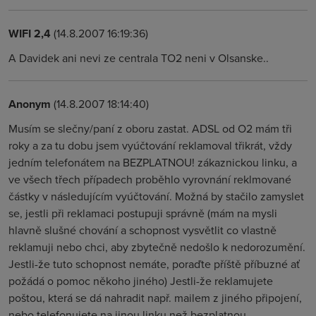
WIFI 2,4
(14.8.2007 16:19:36)
A Davidek ani nevi ze centrala TO2 neni v Olsanske..
Anonym
(14.8.2007 18:14:40)
Musím se slečny/paní z oboru zastat. ADSL od O2 mám tři
roky a za tu dobu jsem vyúčtování reklamoval třikrát, vždy
jedním telefonátem na BEZPLATNOU! zákaznickou linku, a
ve všech třech případech proběhlo vyrovnání reklmované
částky v následujícím vyúčtování. Možná by stačilo zamyslet
se, jestli při reklamaci postupuji správně (mám na mysli
hlavně slušné chování a schopnost vysvětlit co vlastně
reklamuji nebo chci, aby zbytečně nedošlo k nedorozumění.
Jestli-že tuto schopnost nemáte, poraďte příště příbuzné ať
požádá o pomoc někoho jiného) Jestli-že reklamujete
poštou, která se dá nahradit např. mailem z jiného připojení,
nebo telefonujete na jinou linku než bezplatnou