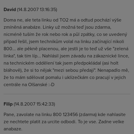
David
(14.8.2007 13:16:35)
Doma ne, ale teta linku od TO2 má a odtud pochází výše
zmíněná anabáze. Linky už možná teď jsou zdarma,
nicméně tuším že rok nebo rok a půl zpátky, co se uvedený
případ řešil, jsem technikům volal na linku začínající nikoli
800... ale pěkně placenou, ale jestli je to teď už vše "zelená
linka", tak tím líp... Nahlásil jsem závadu na zákaznické lince,
na technickém oddělení tak jsem předpokládal (asi holt
bláhově), že si to nějak "mezi sebou předají". Nenapadlo mě,
že to mám sdělovat pomalu i uklízečkám co pracují v jejich
centrále na Olšanské :-D
Filip
(14.8.2007 15:42:33)
Pane, zavolate na linku 800 123456 (zdarma) kde nahlasite
ze nechtete platit za urcite odbodi. To je vse. Zadne velke
anabaze.