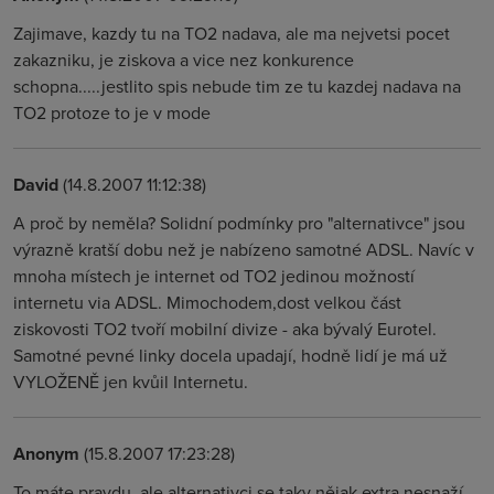
Zajimave, kazdy tu na TO2 nadava, ale ma nejvetsi pocet
zakazniku, je ziskova a vice nez konkurence
schopna.....jestlito spis nebude tim ze tu kazdej nadava na
TO2 protoze to je v mode
David
(14.8.2007 11:12:38)
A proč by neměla? Solidní podmínky pro "alternativce" jsou
výrazně kratší dobu než je nabízeno samotné ADSL. Navíc v
mnoha místech je internet od TO2 jedinou možností
internetu via ADSL. Mimochodem,dost velkou část
ziskovosti TO2 tvoří mobilní divize - aka bývalý Eurotel.
Samotné pevné linky docela upadají, hodně lidí je má už
VYLOŽENĚ jen kvůil Internetu.
Anonym
(15.8.2007 17:23:28)
To máte pravdu, ale alternativci se taky nějak extra nesnaží