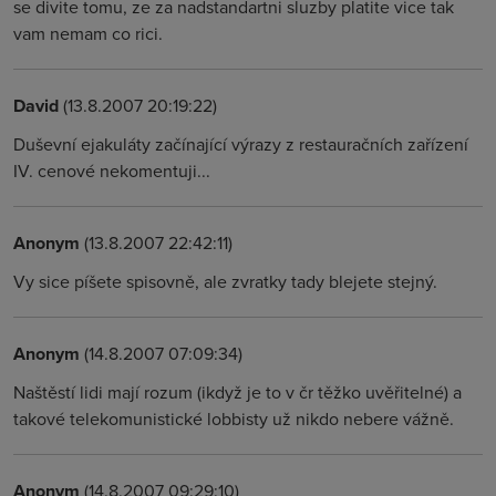
se divite tomu, ze za nadstandartni sluzby platite vice tak
vam nemam co rici.
David
(13.8.2007 20:19:22)
Duševní ejakuláty začínající výrazy z restauračních zařízení
IV. cenové nekomentuji...
Anonym
(13.8.2007 22:42:11)
Vy sice píšete spisovně, ale zvratky tady blejete stejný.
Anonym
(14.8.2007 07:09:34)
Naštěstí lidi mají rozum (ikdyž je to v čr těžko uvěřitelné) a
takové telekomunistické lobbisty už nikdo nebere vážně.
Anonym
(14.8.2007 09:29:10)