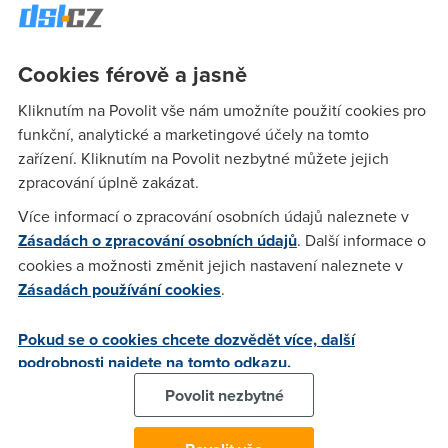
co u babičky vinou "přepojení na jinou ústřednu" vyřadili
Internet z provozu na šest týdnů a nebyli schopní ho znovu
zprovoznit (a dokola nás drze ujišťovali "že problém musí být
Cookies férově a jasně
u nás" - samozřejmě nebyl) mi tu o čtyřech dnech laskavě nic
Kliknutím na Povolit vše nám umožníte použití cookies pro
nemelte. S "kyslíky" mám svoje zkušenosti...
funkční, analytické a marketingové účely na tomto
zařízení. Kliknutím na Povolit nezbytné můžete jejich
Anonym
(11.8.2007 12:09:03)
zpracování úplně zakázat.
Jenom proto, že zrovna vám spravovali linku šest týdnů to
Více informací o zpracování osobních údajů naleznete v
neznamená, že to tak je u všech. Ale jak se říká. Kdo chce
Zásadách o zpracování osobních údajů
. Další informace o
psa bít, hůl si vždycky najde, žejo.
cookies a možnosti změnit jejich nastavení naleznete v
Zásadách používání cookies
.
David
(11.8.2007 12:22:23)
Pokud se o cookies chcete dozvědět více, další
Hele takhle - stát se může leccos, kdyby byl jiný jejich
podrobnosti najdete na tomto odkazu.
přístup a nepřehazovali si mě jako horkou bramboru, tak já
Povolit nezbytné
jsem člověk, co je schopen a ochoten leccos tolerovat... Ale
musí k tomu být taky adekvátní přístup z druhé strany. Ten