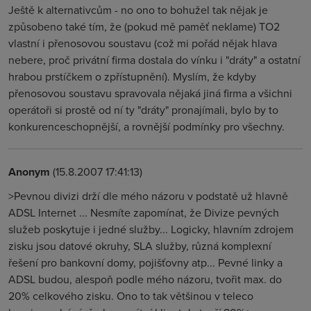
Ještě k alternativcům - no ono to bohužel tak nějak je
způsobeno také tím, že (pokud mě paměť neklame) TO2
vlastní i přenosovou soustavu (což mi pořád nějak hlava
nebere, proč privátní firma dostala do vínku i "dráty" a ostatní
hrabou prstíčkem o zpřístupnění). Myslím, že kdyby
přenosovou soustavu spravovala nějaká jiná firma a všichni
operátoři si prostě od ní ty "dráty" pronajímali, bylo by to
konkurenceschopnější, a rovnější podmínky pro všechny.
Anonym
(15.8.2007 17:41:13)
>Pevnou divizi drží dle mého názoru v podstatě už hlavně
ADSL Internet ... Nesmíte zapomínat, že Divize pevných
služeb poskytuje i jedné služby... Logicky, hlavním zdrojem
zisku jsou datové okruhy, SLA služby, různá komplexní
řešení pro bankovní domy, pojišťovny atp... Pevné linky a
ADSL budou, alespoň podle mého názoru, tvořit max. do
20% celkového zisku. Ono to tak většinou v teleco