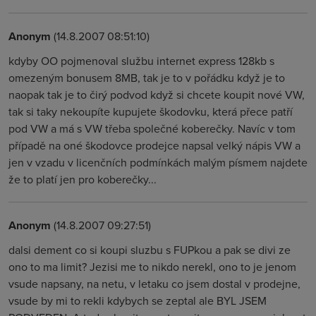
Anonym
(14.8.2007 08:51:10)
kdyby OO pojmenoval službu internet express 128kb s
omezeným bonusem 8MB, tak je to v pořádku když je to
naopak tak je to čirý podvod když si chcete koupit nové VW,
tak si taky nekoupíte kupujete škodovku, která přece patří
pod VW a má s VW třeba společné koberečky. Navíc v tom
případě na oné škodovce prodejce napsal velký nápis VW a
jen v vzadu v licenčních podmínkách malým písmem najdete
že to platí jen pro koberečky...
Anonym
(14.8.2007 09:27:51)
dalsi dement co si koupi sluzbu s FUPkou a pak se divi ze
ono to ma limit? Jezisi me to nikdo nerekl, ono to je jenom
vsude napsany, na netu, v letaku co jsem dostal v prodejne,
vsude by mi to rekli kdybych se zeptal ale BYL JSEM