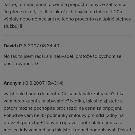
Jasně, to není jenom o ceně a přepočtu ceny ze zahraničí.
Je přece rozdíl, jestli já jako čech dávám na internet 20%
výplaty nebo němec ani ne jedno procento (za úplně stejnou
službu) !!!
David
(13.8.2007 08:34:40)
No tak to jsem radši ani neuváděl, protože to bychom se
pos... rovnou :-D
Anonym
(13.8.2007 15:43:14)
vy jste ale banda dementu. Co sem tahate zahranici? Rika
vam neco kupni sila obyvatele? Nerika, tak si to zjistete a
potom mozna pochopite proc rozdilna cena za pripojeni.
Pokud se vam nelibi podminky smlouvy pro adsl (2dny na
prevzeti poruchy + 2dny na opravu - pote platite jen cast
mesice kdy vam net sel) tak jste ji nemel podepisovat. Pokud