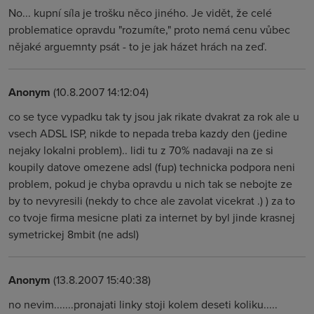
No... kupní síla je trošku něco jiného. Je vidět, že celé
problematice opravdu "rozumíte," proto nemá cenu vůbec
nějaké arguemnty psát - to je jak házet hrách na zeď.
Anonym
(10.8.2007 14:12:04)
co se tyce vypadku tak ty jsou jak rikate dvakrat za rok ale u
vsech ADSL ISP, nikde to nepada treba kazdy den (jedine
nejaky lokalni problem).. lidi tu z 70% nadavaji na ze si
koupily datove omezene adsl (fup) technicka podpora neni
problem, pokud je chyba opravdu u nich tak se nebojte ze
by to nevyresili (nekdy to chce ale zavolat vicekrat .) ) za to
co tvoje firma mesicne plati za internet by byl jinde krasnej
symetrickej 8mbit (ne adsl)
Anonym
(13.8.2007 15:40:38)
no nevim.......pronajati linky stoji kolem deseti koliku.....