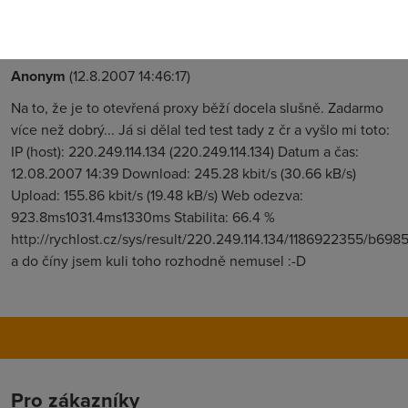
by ti vyslo vic
Anonym
(12.8.2007 14:46:17)
Na to, že je to otevřená proxy běží docela slušně. Zadarmo
více než dobrý... Já si dělal ted test tady z čr a vyšlo mi toto:
IP (host): 220.249.114.134 (220.249.114.134) Datum a čas:
12.08.2007 14:39 Download: 245.28 kbit/s (30.66 kB/s)
Upload: 155.86 kbit/s (19.48 kB/s) Web odezva:
923.8ms1031.4ms1330ms Stabilita: 66.4 %
http://rychlost.cz/sys/result/220.249.114.134/1186922355/b698
a do číny jsem kuli toho rozhodně nemusel :-D
Pro zákazníky