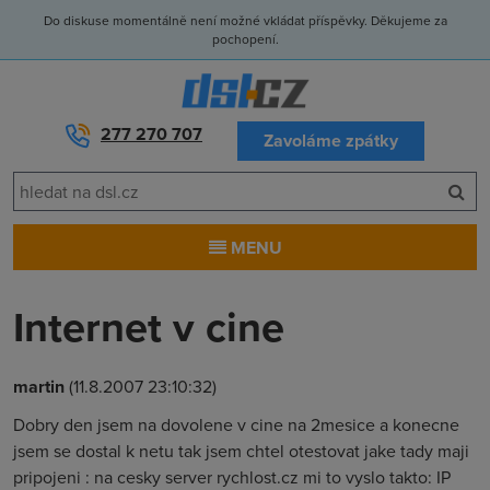
Do diskuse momentálně není možné vkládat příspěvky. Děkujeme za
pochopení.
277 270 707
Zavoláme zpátky
MENU
Internet v cine
martin
(11.8.2007 23:10:32)
Dobry den jsem na dovolene v cine na 2mesice a konecne
jsem se dostal k netu tak jsem chtel otestovat jake tady maji
pripojeni : na cesky server rychlost.cz mi to vyslo takto: IP