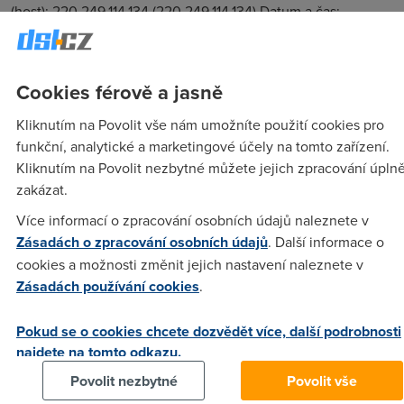
(host): 220.249.114.134 (220.249.114.134) Datum a čas:
11.08.2007 23:03 Download: 199.22 kbit/s (24.90 kB/s)
Upload: 62.73 kbit/s (7.84 kB/s) Web odezva:
881.4ms896.7ms903.5ms Stabilita: 59.0 %
Cookies férově a jasně
http://rychlost.cz/sys/result/220.249.114.134/1186866195/223b
Mejte se
Kliknutím na Povolit vše nám umožníte použití cookies pro
funkční, analytické a marketingové účely na tomto zařízení.
Kliknutím na Povolit nezbytné můžete jejich zpracování úpln
Anonym
(12.8.2007 10:21:46)
zakázat.
nj
Více informací o zpracování osobních údajů naleznete v
Zásadách o zpracování osobních údajů
. Další informace o
cookies a možnosti změnit jejich nastavení naleznete v
David
(12.8.2007 13:47:56)
Zásadách používání cookies
.
A pointa, kromě toho že jste v Číně? :-)
Pokud se o cookies chcete dozvědět více, další podrobnosti
najdete na tomto odkazu.
Anonym
(12.8.2007 14:13:30)
Povolit nezbytné
Povolit vše
njn, z ciny.. se nediv :) kdyby si udelal nakej lokalni test tak